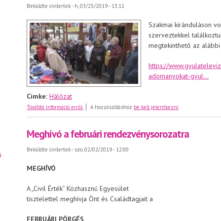
Beküldte
civilertek
- h, 03/25/2019 - 13:11
Szakmai kiránduláson vol
szerveztekkel találkoztun
megtekinthető az alábbi 
https://www.gyulatelevi
adomanyokat-gyul...
Címke:
Hálózat
Szakmai kirándulás Gyulán
További információ erről:
A hozzászóláshoz
be kell jelentkezni
Meghívó a februári rendezvénysorozatra
Beküldte
civilertek
- szo, 02/02/2019 - 12:00
i
MEGHÍVÓ
A „Civil Érték” Közhasznú Egyesület
tisztelettel meghívja Önt és Családtagjait a
FEBRUÁRI PÖRGÉS