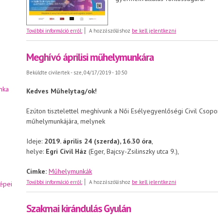
Emeljünk magasba minél több gyereket!
További információ erről:
A hozzászóláshoz
be kell jelentkezni
Meghívó áprilisi műhelymunkára
Beküldte
civilertek
- sze, 04/17/2019 - 10:50
nka
Kedves Műhelytag/ok!
Ezúton tisztelettel meghívunk a Női Esélyegyenlőségi Civil Csop
műhelymunkájára, melynek
Ideje:
2019. április 24 (szerda), 16.30 óra
,
helye:
Egri Civil Ház
(Eger, Bajcsy-Zsilinszky utca 9.),
Címke:
Műhelymunkák
Meghívó áprilisi műhelymunkára
További információ erről:
A hozzászóláshoz
be kell jelentkezni
épei
Szakmai kirándulás Gyulán