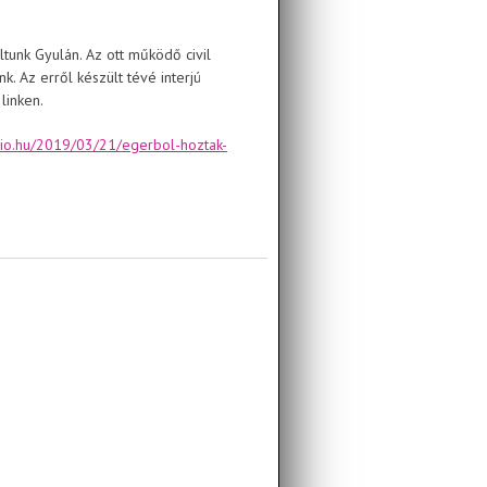
tunk Gyulán. Az ott működő civil
k. Az erről készült tévé interjú
linken.
zio.hu/2019/03/21/egerbol-hoztak-