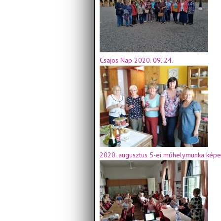
Csajos Nap 2020. 09. 24.
2020. augusztus 5-ei műhelymunka képe