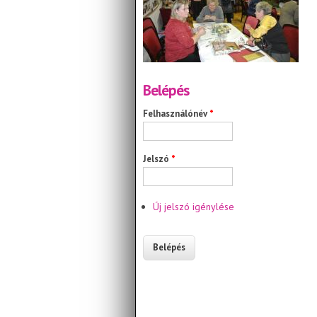
Belépés
Felhasználónév
*
Jelszó
*
Új jelszó igénylése