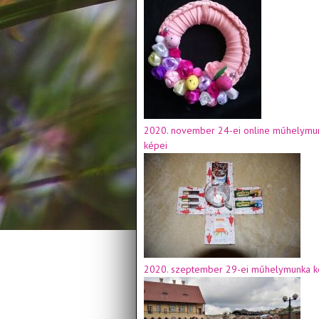
2020. november 24-ei online műhelymu
képei
2020. szeptember 29-ei műhelymunka k