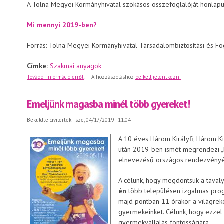
A Tolna Megyei Kormányhivatal szokásos összefoglalóját honlapun
Mi mennyi 2019-ben?
Forrás: Tolna Megyei Kormányhivatal Társadalombiztosítási és Fo
Címke:
Szakmai anyagok
Mi mennyi 2019-ben?
További információ erről:
A hozzászóláshoz
be kell jelentkezni
Emeljünk magasba minél több gyereket!
Beküldte
civilertek
- sze, 04/17/2019 - 11:04
A 10 éves Három Királyfi, Három K
után 2019-ben ismét megrendezi „
elnevezésű országos rendezvényé
A célunk, hogy megdöntsük a taval
én
több településen izgalmas prog
majd pontban 11 órakor a világreko
gyermekeinket. Célunk, hogy ezzel 
gyermekvállalás fontosságára.