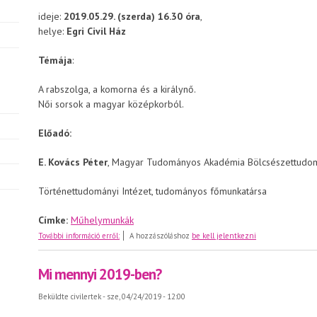
ideje:
2019.05.29. (szerda) 16.30 óra
,
helye:
Egri Civil Ház
Témája
:
A rabszolga, a komorna és a királynő.
Női sorsok a magyar középkorból.
Előadó:
E. Kovács Péter
, Magyar Tudományos Akadémia Bölcsészettudom
Történettudományi Intézet, tudományos főmunkatársa
Címke:
Műhelymunkák
Meghívó májusi műhelymunkára
További információ erről:
A hozzászóláshoz
be kell jelentkezni
Mi mennyi 2019-ben?
Beküldte
civilertek
- sze, 04/24/2019 - 12:00