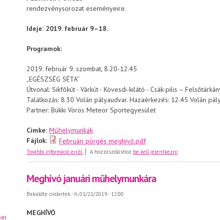
rendezvénysorozat eseményeire.
Ideje: 2019. február 9–18.
Programok:
2019. február 9. szombat, 8.20-12.45
„EGÉSZSÉG SÉTA”
Útvonal: Sikfőkút - Várkút - Kövesdi-kilátó - Csák-pilis – Felsőtárká
Találkozás: 8.30 Volán pályaudvar. Hazaérkezés: 12.45 Volán pál
Partner: Bükki Vörös Meteor Sportegyesület
Címke:
Műhelymunkák
Fájlok:
Februári pörgés meghívó.pdf
Meghívó a februári rendezvénysorozatra
További információ erről:
A hozzászóláshoz
be kell jelentkezni
Meghívó januári műhelymunkára
Beküldte
civilertek
- h, 01/21/2019 - 12:00
MEGHÍVÓ
ei