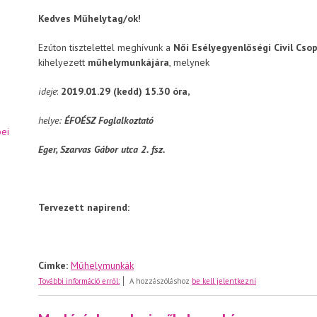
Kedves Műhelytag/ok!
Ezúton tisztelettel meghívunk a
Női Esélyegyenlőségi Civil Cso
kihelyezett
műhelymunkájára
, melynek
ideje
:
2019.01.29 (kedd) 15.30 óra,
helye:
ÉFOÉSZ Foglalkoztató
ei
Eger, Szarvas Gábor utca 2. fsz.
Tervezett napirend:
Címke:
Műhelymunkák
Meghívó januári műhelymunkára
További információ erről:
A hozzászóláshoz
be kell jelentkezni