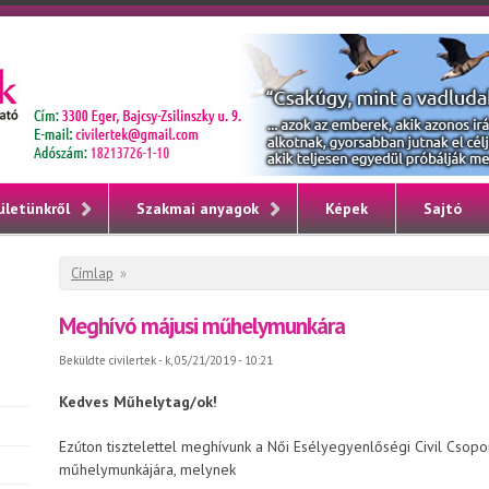
ületünkről
Szakmai anyagok
Képek
Sajtó
Jelenlegi hely
Címlap
»
Meghívó májusi műhelymunkára
Beküldte
civilertek
- k, 05/21/2019 - 10:21
Kedves Műhelytag/ok!
Ezúton tisztelettel meghívunk a Női Esélyegyenlőségi Civil Csop
műhelymunkájára, melynek