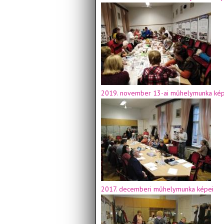
2019. november 13-ai műhelymunka kép
2017. decemberi műhelymunka képei