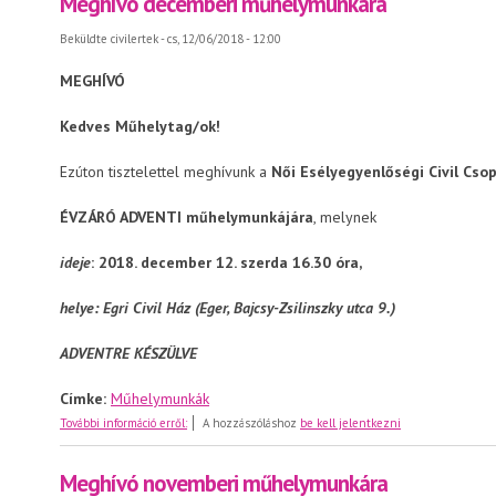
Meghívó decemberi műhelymunkára
Beküldte
civilertek
- cs, 12/06/2018 - 12:00
MEGHÍVÓ
Kedves Műhelytag/ok!
Ezúton tisztelettel meghívunk a
Női Esélyegyenlőségi Civil Cso
ÉVZÁRÓ ADVENTI műhelymunkájára
, melynek
ideje
:
2018. december 12. szerda 16.30 óra,
helye: Egri Civil Ház (Eger, Bajcsy-Zsilinszky utca 9.)
ADVENTRE KÉSZÜLVE
Címke:
Műhelymunkák
Meghívó decemberi műhelymunkára
További információ erről:
A hozzászóláshoz
be kell jelentkezni
Meghívó novemberi műhelymunkára