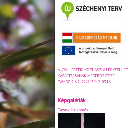
A „CIVIL ÉRTÉK” KÖZHASZNÚ EGYESÜLET
KAPACITÁSÁNAK MEGERŐSÍTÉSE
TÁMOP 2.6.2-12/1-2012-0316
Képgalériák
Tavasz köszöntés