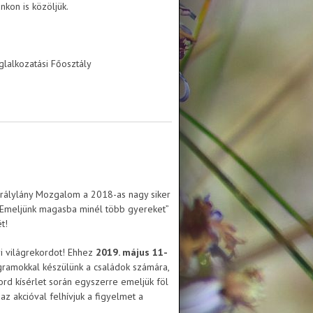
kon is közöljük.
glalkozatási Főosztály
irálylány Mozgalom a 2018-as nagy siker
Emeljünk magasba minél több gyereket”
t!
yi világrekordot! Ehhez
2019. május 11-
ramokkal készülünk a családok számára,
rd kísérlet során egyszerre emeljük föl
az akcióval felhívjuk a figyelmet a