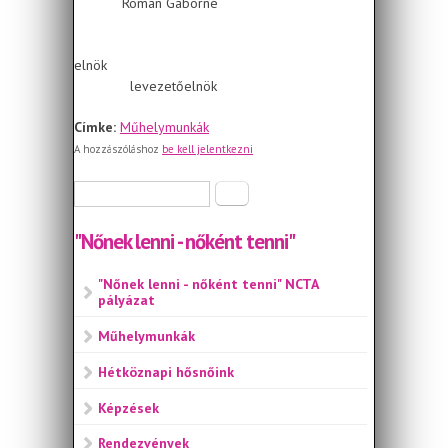
Román Gáborné
elnök
levezetőelnök
Címke:
Műhelymunkák
A hozzászóláshoz
be kell jelentkezni
Keresés űrlap
Keresés
"Nőnek lenni - nőként tenni"
"Nőnek lenni - nőként tenni" NCTA
pályázat
Műhelymunkák
Hétköznapi hősnőink
Képzések
Rendezvények