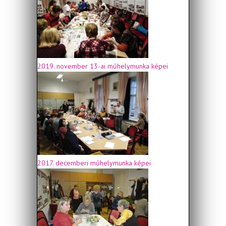
2019. november 13-ai műhelymunka képei
2017. decemberi műhelymunka képei