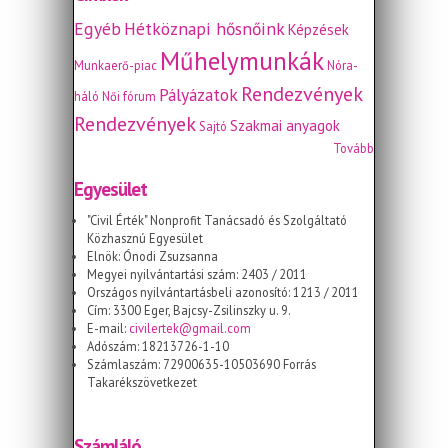
Egyéb
Hétköznapi hősnőink
Képzések
Műhelymunkák
Munkaerő-piac
Nóra-
Rendezvények
Pályázatok
háló
Női fórum
Rendezvények
Szakmai anyagok
Sajtó
Tovább
Egyesület
"Civil Érték" Nonprofit Tanácsadó és Szolgáltató
Közhasznú Egyesület
Elnök: Ónodi Zsuzsanna
Megyei nyilvántartási szám: 2403 / 2011
Országos nyilvántartásbeli azonosító: 1213 / 2011
Cím: 3300 Eger, Bajcsy-Zsilinszky u. 9.
E-mail:
civilertek@gmail.com
Adószám: 18213726-1-10
Számlaszám: 72900635-10503690 Forrás
Takarékszövetkezet
Számláló