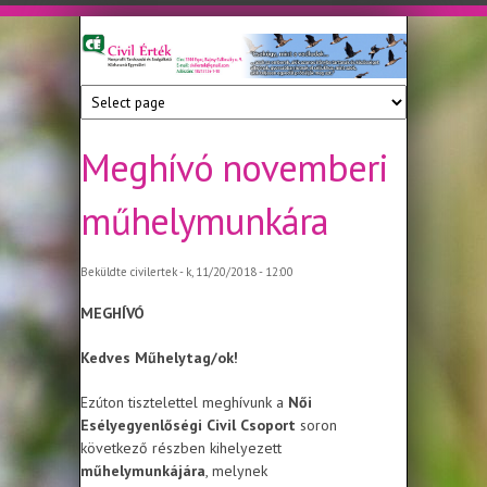
Ugrás a tartalomra
Civil
Nonprofit
Tanácsadó
Érték
és
Szolgáltató
Meghívó novemberi
Közhasznú
Egyesület
műhelymunkára
Beküldte
civilertek
- k, 11/20/2018 - 12:00
MEGHÍVÓ
Kedves Műhelytag/ok!
Ezúton tisztelettel meghívunk a
Női
Esélyegyenlőségi Civil Csoport
soron
következő részben kihelyezett
műhelymunkájára
, melynek