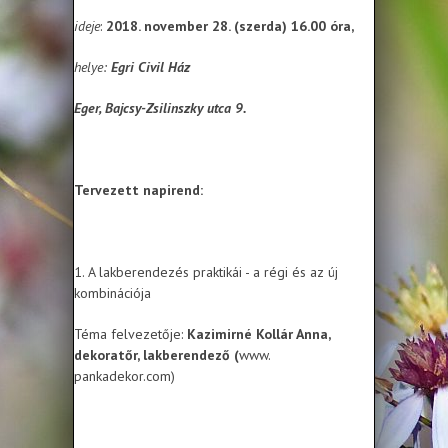
ideje
:
2018. november 28. (szerda) 16.00 óra,
helye:
Egri Civil Ház
Eger, Bajcsy-Zsilinszky utca 9.
Tervezett napirend:
1. A lakberendezés praktikái - a régi és az új
kombinációja
Téma felvezetője:
Kazimirné Kollár Anna,
dekoratőr, lakberendező (
www.
pankadekor.com)