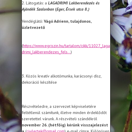
2. Látogatás: a
LAGADRIMI Lakberendezés és
Ajándék Szalonban
(
Eger, Érsek utca 8.)
Vendéglátó:
Vágó Adrienn, tulajdonos,
üzletvezető
(
https://www.egriszin.hu/tartalom/cikk/11027_laga
drimi_lakberendezes_fels...
)
3. Közös kreatív alkotómunka, karácsonyi dísz,
dekoráció készítése
Részvételedre, a szervezet képviseletére
feltétlenül számítunk, illetve minden érdeklődőt
szeretettel várunk. A részvételi szándékról
november 26. (hétfőig) kérünk visszajelezést
a
(
civilertek@gmail.com
) e-mail címre. Különösen