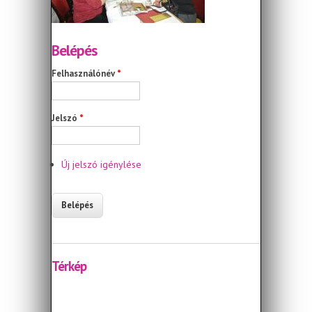
Belépés
Felhasználónév
*
Jelszó
*
Új jelszó igénylése
Térkép