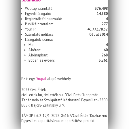
Weblap számláló:
376,498
Egyedi látogató:
14,580
Regisztrált felhasználó:
4
Publikált tartalom:
277
Your IP:
40.77.178.52
Számláló indítása:
06 Jul 2014
Látogatók száma:
Ma:
4
A héten:
60
A hónapban:
268
Ebben az évben:
3,261
Ez is egy
Drupal
alapú webhely
2026 Civil Érték
civil-ertek.hu, civilérték.hu - "Civil Érték" Nonprofit
Tanácsadó és Szolgáltató Közhasznú Egyesület - 3300
EGER, Bajcsy-Zsilinszky u. 9.
TÁMOP 2.6.2-12/1-2012-0316 A "Civil Érték" Közhasznú
Egyesület kapacitásának megerősítése projekt