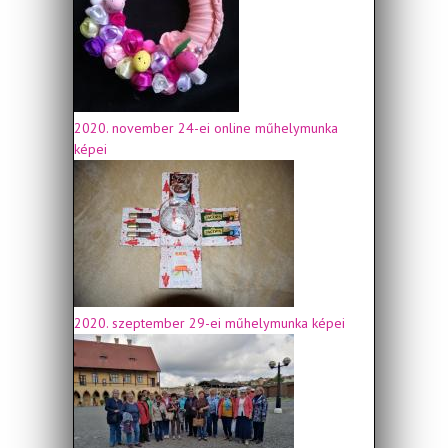
2020. november 24-ei online műhelymunka
képei
2020. szeptember 29-ei műhelymunka képei