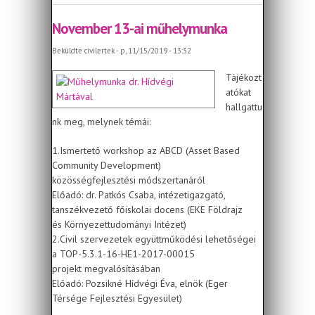
November 13-ai műhelymunka
Beküldte
civilertek
- p, 11/15/2019 - 13:32
Tájékozt
atókat
hallgattu
nk meg, melynek témái:
1.Ismertető workshop az ABCD (Asset Based
Community Development)
közösségfejlesztési módszertanáról
Előadó: dr. Patkós Csaba, intézetigazgató,
tanszékvezető főiskolai docens (EKE Földrajz
és Környezettudományi Intézet)
2.Civil szervezetek együttműködési lehetőségei
a TOP-5.3.1-16-HE1-2017-00015
projekt megvalósításában
Előadó: Pozsikné Hídvégi Éva, elnök (Eger
Térsége Fejlesztési Egyesület)