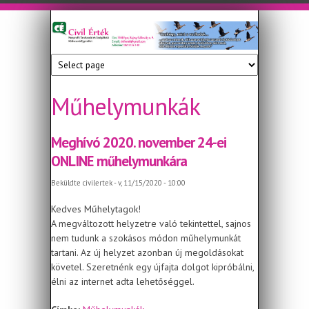
Ugrás a tartalomra
Civil
Nonprofit
Tanácsadó
Érték
és
Szolgáltató
Műhelymunkák
Közhasznú
Egyesület
Meghívó 2020. november 24-ei
ONLINE műhelymunkára
Beküldte
civilertek
- v, 11/15/2020 - 10:00
Kedves Műhelytagok!
A megváltozott helyzetre való tekintettel, sajnos
nem tudunk a szokásos módon műhelymunkát
tartani. Az új helyzet azonban új megoldásokat
követel. Szeretnénk egy újfajta dolgot kipróbálni,
élni az internet adta lehetőséggel.