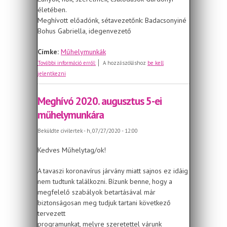
életében.
Meghívott előadónk, sétavezetőnk: Badacsonyiné
Bohus Gabriella, idegenvezető
Címke:
Műhelymunkák
Meghívó 2020. szeptember 29-ei
További információ erről:
A hozzászóláshoz
be kell
műhelymunkára
jelentkezni
Meghívó 2020. augusztus 5-ei
műhelymunkára
Beküldte
civilertek
- h, 07/27/2020 - 12:00
Kedves Műhelytag/ok!
A tavaszi koronavírus járvány miatt sajnos ez idáig
nem tudtunk találkozni. Bízunk benne, hogy a
megfelelő szabályok betartásával már
biztonságosan meg tudjuk tartani következő
tervezett
programunkat, melyre szeretettel várunk