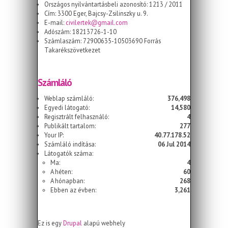
Országos nyilvántartásbeli azonosító: 1213 / 2011
Cím: 3300 Eger, Bajcsy-Zsilinszky u. 9.
E-mail:
civilertek@gmail.com
Adószám: 18213726-1-10
Számlaszám: 72900635-10503690 Forrás
Takarékszövetkezet
Számláló
Weblap számláló:
376,498
Egyedi látogató:
14,580
Regisztrált felhasználó:
4
Publikált tartalom:
277
Your IP:
40.77.178.52
Számláló indítása:
06 Jul 2014
Látogatók száma:
Ma:
4
A héten:
60
A hónapban:
268
Ebben az évben:
3,261
Ez is egy
Drupal
alapú webhely