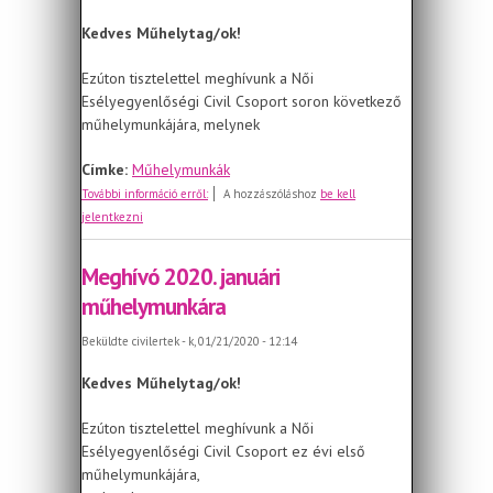
Kedves Műhelytag/ok!
Ezúton tisztelettel meghívunk a Női
Esélyegyenlőségi Civil Csoport soron következő
műhelymunkájára, melynek
Címke:
Műhelymunkák
Meghívó 2020. február 26-ai
További információ erről:
A hozzászóláshoz
be kell
műhelymunkára
jelentkezni
Meghívó 2020. januári
műhelymunkára
Beküldte
civilertek
- k, 01/21/2020 - 12:14
Kedves Műhelytag/ok!
Ezúton tisztelettel meghívunk a Női
Esélyegyenlőségi Civil Csoport ez évi első
műhelymunkájára,