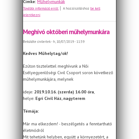
Címke:
Műhelymunkák
Meghívó novemberi műhelymunkára
További információ erről:
A hozzászóláshoz
be kell
jelentkezni
Meghívó októberi műhelymunkára
Beküldte
civilertek
- h, 10/07/2019 - 11:59
Kedves Műhelytag/ok!
Ezúton tisztelettel meghívunk a Női
Esélyegyenlőségi Civil Csoport soron következő
műhelymunkájára, melynek
ideje:
2019.10.16. (szerda) 16.00 óra
,
helye:
Egri Civil Ház, nagyterem
Témája:
Már ma elkezdem! - beszélgetés a fenntartható
életmódról
Mit tehetünk helyben, együtt a környezetért, a