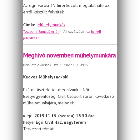
Az egri városi TV hírei között megtalálható az
erről készült felvétel:
Címke:
Műhelymunkák
November 13-ai műhelymunka
További információ erről:
A hozzászóláshoz
be kell
jelentkezni
Meghívó novemberi műhelymunkára
Beküldte
civilertek
- sze, 11/06/2019 - 09:35
Kedves Műhelytag/ok!
Ezúton tisztelettel meghívunk a Női
Esélyegyenlőségi Civil Csoport soron következő
műhelymunkájára, melynek
ideje:
2019.11.13. (szerda) 15.30 óra
,
helye:
Egri Civil Ház, nagyterem
Tervezett témái: