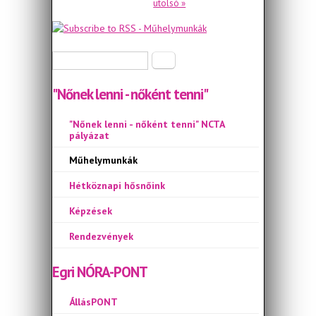
utolsó »
Keresés űrlap
Keresés
"Nőnek lenni - nőként tenni"
"Nőnek lenni - nőként tenni" NCTA
pályázat
Műhelymunkák
Hétköznapi hősnőink
Képzések
Rendezvények
Egri NÓRA-PONT
ÁllásPONT