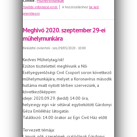
Címke:
Műhelymunkák
Meghívó 2020. november 24-ei
További információ erről:
A hozzászóláshoz
be kell
ONLINE műhelymunkára
jelentkezni
Meghívó 2020. szeptember 29-ei
műhelymunkára
Beküldte
civilertek
- szo, 09/05/2020 - 10:00
Kedves Műhelytag/ok!
Ezúton tisztelettel meghívunk a Női
Esélyegyenlőségi Civil Csoport soron következő
műhelymunkájára, melyet a Koronavírus második
hulláma miatt nyitott térben szervezünk, a
következőképpen:
ideje: 2020.09.29. (kedd) 14.00 óra,
helye:egy egri vár sétával egybekötött Gárdonyi
Géza Emlékház látogatás
Találkozó: 14.00 órakor az Egri Civil Ház előtt
Tervezett témája:
Lányok, nők, szerelmek, csalódások Gárdonyi