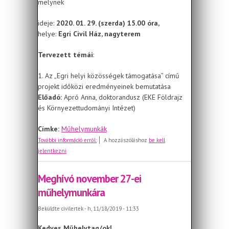
melynek
ideje:
2020. 01. 29. (szerda) 15.00 óra,
helye:
Egri Civil Ház, nagyterem
Tervezett témái
:
1. Az „Egri helyi közösségek támogatása” című
projekt időközi eredményeinek bemutatása
Előadó:
Apró Anna, doktorandusz (EKE Földrajz
és Környezettudományi Intézet)
Címke:
Műhelymunkák
Meghívó 2020. januári műhelymunkára
További információ erről:
A hozzászóláshoz
be kell
jelentkezni
Meghívó november 27-ei
műhelymunkára
Beküldte
civilertek
- h, 11/18/2019 - 11:33
Kedves Műhelytag/ok!