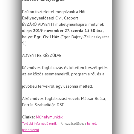
Ezúton tisztelettel meghívunk a Női
Esélyegyenlőségi Civil Csoport
ÉVZÁRÓ ADVENTI műhelymunkájára, melynek
ideje:
2019. november 27. szerda 15.30 óra,
helye:
Egri Civil Ház
(Eger, Bajcsy-Zsilinszky utca
9.)
ADVENTRE KÉSZÜLVE
Kézműves foglalkozás és kötetlen beszélgetés
az év közös eseményeiről, programjairól és a
jövőbeli tervekről egy uzsonna mellett.
A kézműves foglalkozást vezeti: Mácsár Beáta,
Forrás Szabadidős DSE
Címke:
Műhelymunkák
Meghívó november 27-ei
További információ erről:
A hozzászóláshoz
be kell
műhelymunkára
jelentkezni