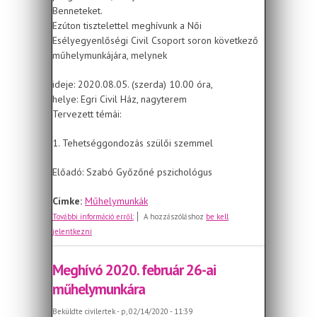
Benneteket.
Ezúton tisztelettel meghívunk a Női
Esélyegyenlőségi Civil Csoport soron következő
műhelymunkájára, melynek
ideje: 2020.08.05. (szerda) 10.00 óra,
helye: Egri Civil Ház, nagyterem
Tervezett témái:
1. Tehetséggondozás szülői szemmel
Előadó: Szabó Győzőné pszichológus
Címke:
Műhelymunkák
Meghívó 2020. augusztus 5-ei
További információ erről:
A hozzászóláshoz
be kell
műhelymunkára
jelentkezni
Meghívó 2020. február 26-ai
műhelymunkára
Beküldte
civilertek
- p, 02/14/2020 - 11:39