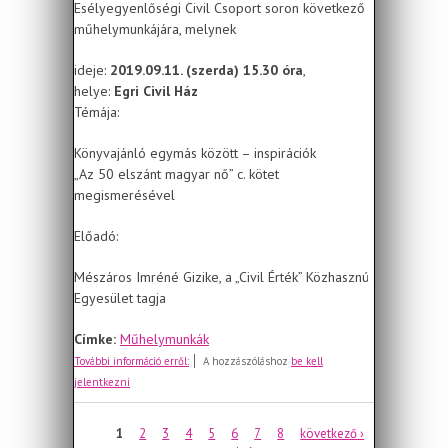
Esélyegyenlőségi Civil Csoport soron következő
műhelymunkájára, melynek
ideje:
2019.09.11. (szerda) 15.30 óra
,
helye:
Egri Civil Ház
Témája:
Könyvajánló egymás között – inspirációk
„Az 50 elszánt magyar nő” c. kötet
megismerésével
Előadó:
Mészáros Imréné Gizike, a „Civil Érték” Közhasznú
Egyesület tagja
Címke:
Műhelymunkák
Meghívó szeptember 11-i
További információ erről:
A hozzászóláshoz
be kell
műhelymunkára
jelentkezni
Oldalak
1
2
3
4
5
6
7
8
következő ›