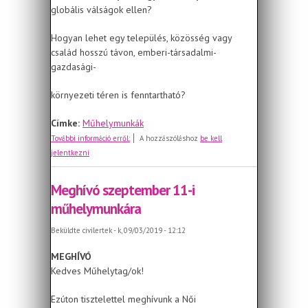
globális válságok ellen?
Hogyan lehet egy település, közösség vagy
család hosszú távon, emberi-társadalmi-
gazdasági-
környezeti téren is fenntartható?
Címke:
Műhelymunkák
Meghívó októberi műhelymunkára
További információ erről:
A hozzászóláshoz
be kell
jelentkezni
Meghívó szeptember 11-i
műhelymunkára
Beküldte
civilertek
- k, 09/03/2019 - 12:12
MEGHÍVÓ
Kedves Műhelytag/ok!
Ezúton tisztelettel meghívunk a Női