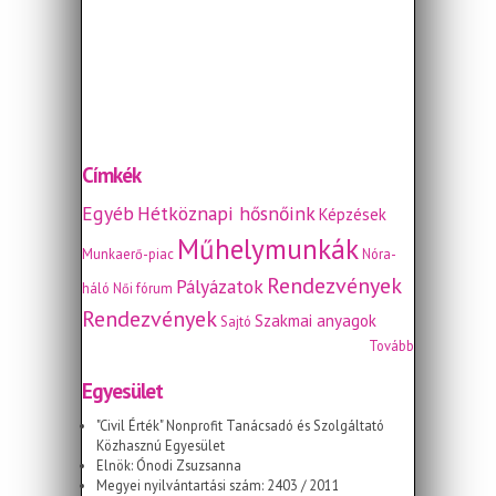
Címkék
Egyéb
Hétköznapi hősnőink
Képzések
Műhelymunkák
Munkaerő-piac
Nóra-
Rendezvények
Pályázatok
háló
Női fórum
Rendezvények
Szakmai anyagok
Sajtó
Tovább
Egyesület
"Civil Érték" Nonprofit Tanácsadó és Szolgáltató
Közhasznú Egyesület
Elnök: Ónodi Zsuzsanna
Megyei nyilvántartási szám: 2403 / 2011