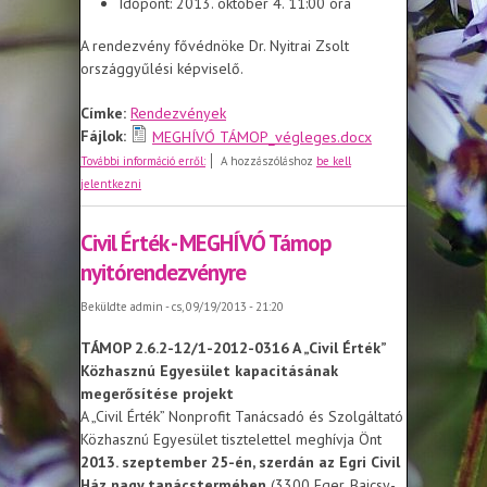
Időpont: 2013. október 4. 11:00 óra
​A rendezvény fővédnöke Dr. Nyitrai Zsolt
országgyűlési képviselő.
Címke:
Rendezvények
Fájlok:
MEGHÍVÓ TÁMOP_végleges.docx
Projekt megnyitó - Munkaerőpiaci
További információ erről:
A hozzászóláshoz
be kell
szolgáltatásfejlesztés és
jelentkezni
munkatapasztalat megszerzésének
támogatása Eger környékén
Civil Érték - MEGHÍVÓ Támop
nyitórendezvényre
Beküldte
admin
- cs, 09/19/2013 - 21:20
TÁMOP 2.6.2-12/1-2012-0316 A „Civil Érték”
Közhasznú Egyesület kapacitásának
megerősítése projekt
A „Civil Érték” Nonprofit Tanácsadó és Szolgáltató
Közhasznú Egyesület tisztelettel meghívja Önt
2013. szeptember 25-én, szerdán az Egri Civil
Ház nagy tanácstermében
(3300 Eger, Bajcsy-