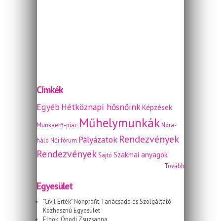
Címkék
Egyéb
Hétköznapi hősnőink
Képzések
Műhelymunkák
Munkaerő-piac
Nóra-
Rendezvények
Pályázatok
háló
Női fórum
Rendezvények
Szakmai anyagok
Sajtó
Tovább
Egyesület
"Civil Érték" Nonprofit Tanácsadó és Szolgáltató
Közhasznú Egyesület
Elnök: Ónodi Zsuzsanna