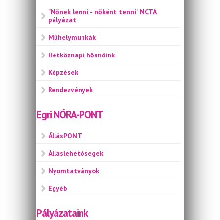
"Nőnek lenni - nőként tenni" NCTA
pályázat
Műhelymunkák
Hétköznapi hősnőink
Képzések
Rendezvények
Egri NÓRA-PONT
ÁllásPONT
Álláslehetőségek
Nyomtatványok
Egyéb
Pályázataink