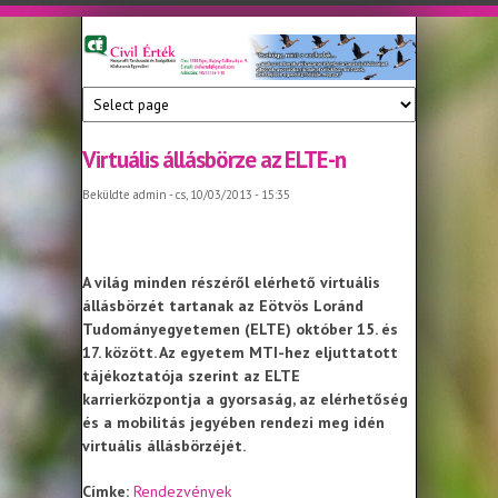
Ugrás a tartalomra
Civil
Nonprofit
Tanácsadó
Érték
és
Szolgáltató
Virtuális állásbörze az ELTE-n
Közhasznú
Beküldte
admin
- cs, 10/03/2013 - 15:35
Egyesület
A világ minden részéről elérhető virtuális
állásbörzét tartanak az Eötvös Loránd
Tudományegyetemen (ELTE) október 15. és
17. között. Az egyetem MTI-hez eljuttatott
tájékoztatója szerint az ELTE
karrierközpontja a gyorsaság, az elérhetőség
és a mobilitás jegyében rendezi meg idén
virtuális állásbörzéjét.
Címke:
Rendezvények