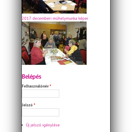
2017. decemberi műhelymunka képei
Belépés
Felhasználónév
*
Jelszó
*
Új jelszó igénylése