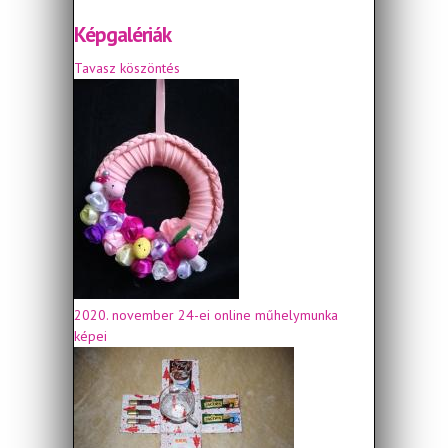
Képgalériák
Tavasz köszöntés
2020. november 24-ei online műhelymunka
képei