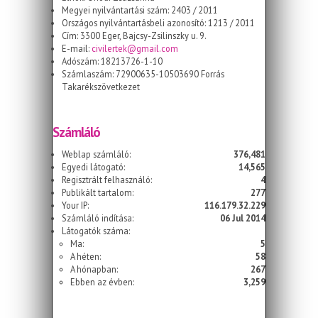
Megyei nyilvántartási szám: 2403 / 2011
Országos nyilvántartásbeli azonosító: 1213 / 2011
Cím: 3300 Eger, Bajcsy-Zsilinszky u. 9.
E-mail:
civilertek@gmail.com
Adószám: 18213726-1-10
Számlaszám: 72900635-10503690 Forrás
Takarékszövetkezet
Számláló
Weblap számláló:
376,481
Egyedi látogató:
14,565
Regisztrált felhasználó:
4
Publikált tartalom:
277
Your IP:
116.179.32.229
Számláló indítása:
06 Jul 2014
Látogatók száma:
Ma:
5
A héten:
58
A hónapban:
267
Ebben az évben:
3,259