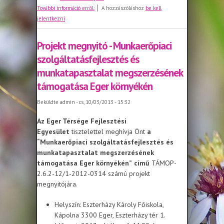
Virtuális állásbörze az ELTE-n
További információ erről:
A hozzászóláshoz
be kell
jelentkezni
Projekt megnyitó - Munkaerőpiaci
szolgáltatásfejlesztés és
munkatapasztalat megszerzésének
támogatása Eger környékén
Beküldte
admin
- cs, 10/03/2013 - 15:32
Az Eger Térsége Fejlesztési
Egyesület
tisztelettel meghívja Önt
a
“Munkaerőpiaci szolgáltatásfejlesztés és
munkatapasztalat megszerzésének
támogatása Eger környékén”
című
TÁMOP-
2.6.2-12/1-2012-0314 számú projekt
megnyitójára.
Helyszín: Eszterházy Károly Főiskola,
Kápolna 3300 Eger, Eszterházy tér 1.