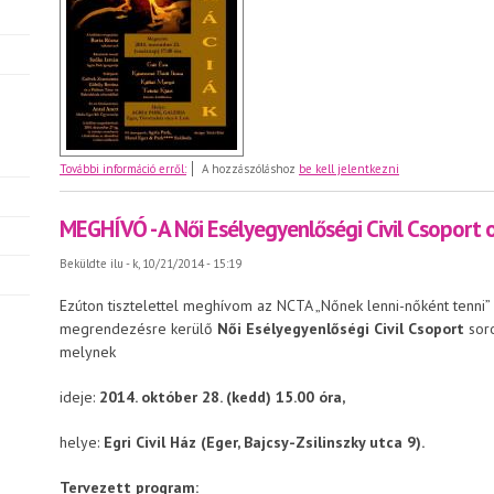
Meghívó - Fókuszban a Nő Gráciák
További információ erről:
A hozzászóláshoz
be kell jelentkezni
MEGHÍVÓ - A Női Esélyegyenlőségi Civil Csoport
Beküldte
ilu
- k, 10/21/2014 - 15:19
Ezúton tisztelettel meghívom az NCTA „Nőnek lenni-nőként tenni
megrendezésre kerülő
Női Esélyegyenlőségi Civil Csoport
sor
melynek
ideje:
2014. október 28. (kedd) 15.00 óra,
helye:
Egri Civil Ház (Eger, Bajcsy-Zsilinszky utca 9).
Tervezett program: