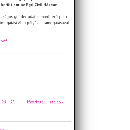
erült sor az Egri Civil Házban.
országos gendertudatos munkaerő-piaci
ámogatási Alap pályázati támogatásával
.pdf
24
25
…
következő ›
utolsó »