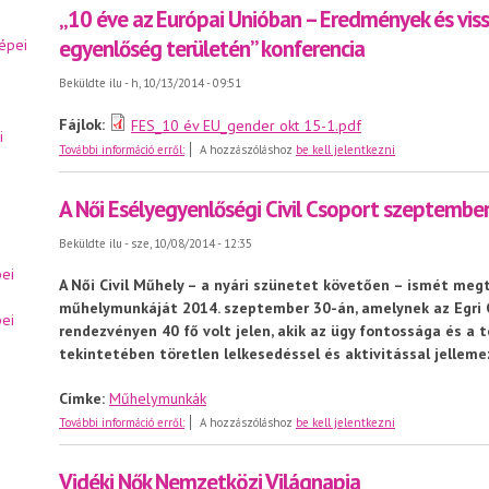
„10 éve az Európai Unióban – Eredmények és vis
egyenlőség területén” konferencia
épei
Beküldte
ilu
- h, 10/13/2014 - 09:51
Fájlok:
FES_10 év EU_gender okt 15-1.pdf
i
„10 éve az Európai Unióban – Eredmények és visszalépése
További információ erről:
A hozzászóláshoz
be kell jelentkezni
A Női Esélyegyenlőségi Civil Csoport szeptemb
Beküldte
ilu
- sze, 10/08/2014 - 12:35
ei
A Női Civil Műhely – a nyári szünetet követően – ismét meg
műhelymunkáját 2014. szeptember 30-án, amelynek az Egri Ci
ei
rendezvényen 40 fő volt jelen, akik az ügy fontossága és a 
tekintetében töretlen lelkesedéssel és aktivitással jelleme
Címke:
Műhelymunkák
A Női Esélyegyenlőségi Civil Csoport szeptemberi műhe
További információ erről:
A hozzászóláshoz
be kell jelentkezni
Vidéki Nők Nemzetközi Világnapja