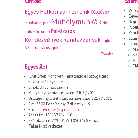
Címkék
Száml
Egyéb
Hétköznapi hősnőink
Webl
Képzések
Egyed
Műhelymunkák
Regis
Munkaerő-piac
Nóra-
Publi
Pályázatok
háló
Női fórum
Your I
Rendezvények
Rendezvények
Száml
Sajtó
Láto
Szakmai anyagok
Ma
Tovább
A h
A 
Egyesület
Eb
"Civil Érték" Nonprofit Tanácsadó és Szolgáltató
Közhasznú Egyesület
Elnök: Ónodi Zsuzsanna
Megyei nyilvántartási szám: 2403 / 2011
Országos nyilvántartásbeli azonosító: 1213 / 2011
Cím: 3300 Eger, Bajcsy-Zsilinszky u. 9.
E-mail:
civilertek@gmail.com
Adószám: 18213726-1-10
Számlaszám: 72900635-10503690 Forrás
Takarékszövetkezet