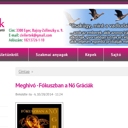
ületünkről
Szakmai anyagok
Képek
Sajtó
Jelenlegi hely
Címlap
»
Meghívó - Fókuszban a Nő Gráciák
Beküldte
ilu
- k, 10/28/2014 - 11:24