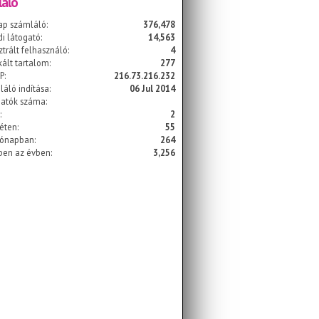
áló
ap számláló:
376,478
i látogató:
14,563
ztrált felhasználó:
4
kált tartalom:
277
P:
216.73.216.232
áló indítása:
06 Jul 2014
gatók száma:
:
2
éten:
55
hónapban:
264
ben az évben:
3,256