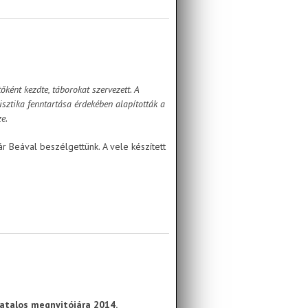
őként kezdte, táborokat szervezett. A
isztika fenntartása érdekében alapították a
e.
 Beával beszélgettünk. A vele készített
atalos megnyitójára 2014.