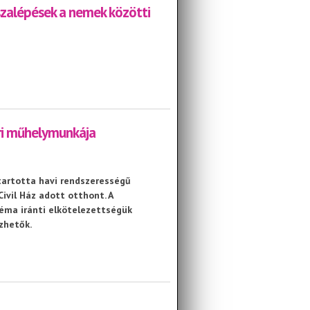
szalépések a nemek közötti
k a nemek közötti egyenlőség területén” konferencia
eri műhelymunkája
tartotta havi rendszerességű
vil Ház adott otthont. A
téma iránti elkötelezettségük
zhetők.
lymunkája