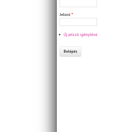
Jelszó
*
Új jelszó igénylése