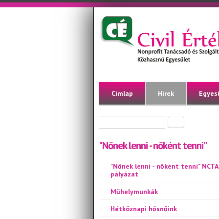
Ugrás a tartalomra
Civil
Nonprofit
Tanácsadó
Érték
és
Szolgáltató
Közhasznú
Egyesület
Címlap
Hírek
Egyes
Keresés űrlap
Keresés
"Nőnek lenni - nőként tenni"
"Nőnek lenni - nőként tenni" NCTA
pályázat
Műhelymunkák
Hétköznapi hősnőink