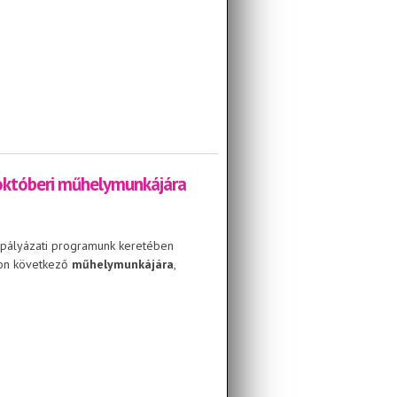
 októberi műhelymunkájára
” pályázati programunk keretében
on következő
műhelymunkájára
,