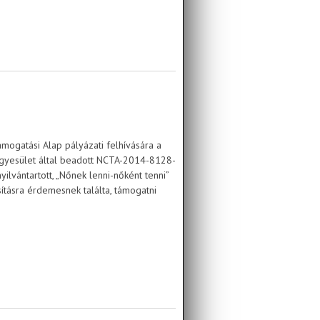
i műhelymunkájára
mogatási Alap pályázati felhívására a
 Egyesület által beadott NCTA-2014-8128-
yilvántartott, „Nőnek lenni-nőként tenni”
sításra érdemesnek találta, támogatni