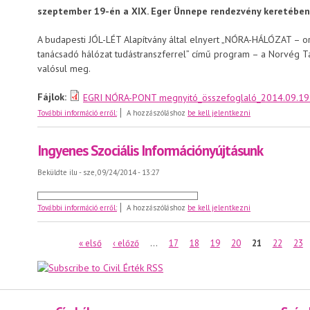
szeptember 19-én a XIX. Eger Ünnepe rendezvény keretében k
A budapesti JÓL-LÉT Alapítvány által elnyert „NÓRA-HÁLÓZAT – 
tanácsadó hálózat tudástranszferrel” című program – a Norvég T
valósul meg.
Fájlok:
EGRI NÓRA-PONT megnyitó_összefoglaló_2014.09.19
EGRI NÓRA-PONT megnyitó - 2014.09.19
További információ erről:
A hozzászóláshoz
be kell jelentkezni
Ingyenes Szociális Információnyújtásunk
Beküldte
ilu
- sze, 09/24/2014 - 13:27
Ingyenes Szociális Információnyújtásunk
További információ erről:
A hozzászóláshoz
be kell jelentkezni
Oldalak
« első
‹ előző
…
17
18
19
20
21
22
23