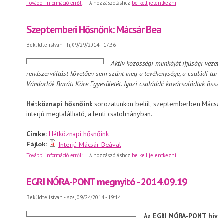
Családi nap Egerben - 2014. október 5.
További információ erről:
A hozzászóláshoz
be kell jelentkezni
Szeptemberi Hősnőnk: Mácsár Bea
Beküldte
istvan
- h, 09/29/2014 - 17:36
Aktív közösségi munkáját ifjúsági vezet
rendszerváltást követően sem szűnt meg a tevékenysége, a családi tur
Vándorlók Baráti Köre Egyesületét. Igazi családdá kovácsolódtak össz
Hétköznapi hősnőink
sorozatunkon belül, szeptemberben Mácsár
interjú megtalálható, a lenti csatolmányban.
Címke:
Hétköznapi hősnőink
Fájlok:
Interjú Mácsár Beával
Szeptemberi Hősnőnk: Mácsár Bea
További információ erről:
A hozzászóláshoz
be kell jelentkezni
EGRI NÓRA-PONT megnyitó - 2014.09.19
Beküldte
istvan
- sze, 09/24/2014 - 19:14
Az EGRI NÓRA-PONT hiv