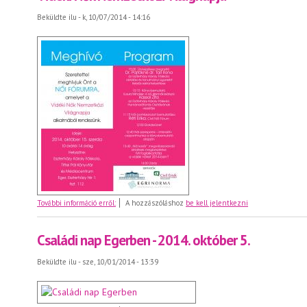
Beküldte
ilu
- k, 10/07/2014 - 14:16
Vidéki Nők Nemzetközi Világnapja
További információ erről:
A hozzászóláshoz
be kell jelentkezni
Családi nap Egerben - 2014. október 5.
Beküldte
ilu
- sze, 10/01/2014 - 13:39