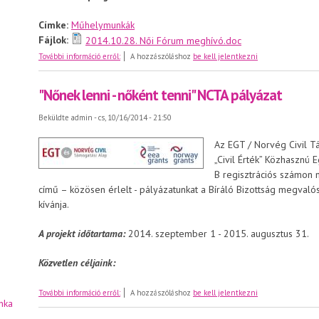
Címke:
Műhelymunkák
Fájlok:
2014.10.28. Női Fórum meghívó.doc
MEGHÍVÓ - A Női Esélyegyenlőségi Civil Csoport október
További információ erről:
A hozzászóláshoz
be kell jelentkezni
"Nőnek lenni - nőként tenni" NCTA pályázat
Beküldte
admin
- cs, 10/16/2014 - 21:50
Az EGT / Norvég Civil Tá
„Civil Érték” Közhasznú
B regisztrációs számon n
című – közösen érlelt - pályázatunkat a Bíráló Bizottság megvaló
kívánja.
A projekt időtartama:
2014. szeptember 1 - 2015. augusztus 31.
Közvetlen céljaink:
"Nőnek lenni - nőként tenni" NCTA pályázat
További információ erről:
A hozzászóláshoz
be kell jelentkezni
nka