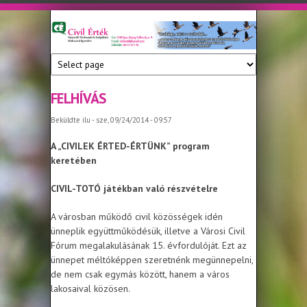
Ugrás a tartalomra
Civil
Nonprofit
Tanácsadó
Érték
és
Szolgáltató
FELHÍVÁS
Közhasznú
Beküldte
ilu
- sze, 09/24/2014 - 09:57
Egyesület
A „CIVILEK ÉRTED-ÉRTÜNK” program
keretében
CIVIL-TOTÓ játékban való részvételre
A városban működő civil közösségek idén
ünneplik együttműködésük, illetve a Városi Civil
Fórum megalakulásának 15. évfordulóját. Ezt az
ünnepet méltóképpen szeretnénk megünnepelni,
de nem csak egymás között, hanem a város
lakosaival közösen.