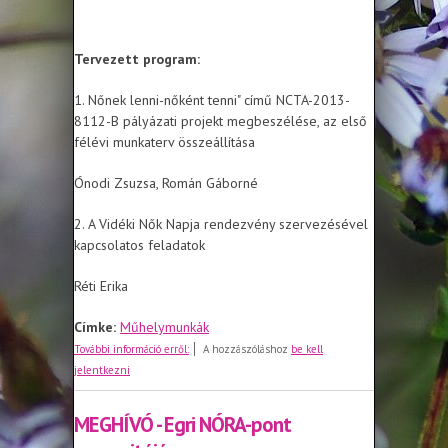
Tervezett program:
1. Nőnek lenni-nőként tenni" című NCTA-2013-
8112-B pályázati projekt megbeszélése, az első
félévi munkaterv összeállítása
Ónodi Zsuzsa, Román Gáborné
2. A Vidéki Nők Napja rendezvény szervezésével
kapcsolatos feladatok
Réti Erika
Címke:
Műhelymunkák
MEGHÍVÓ - Női Esélyegyenlőségi Civil
További információ erről:
A hozzászóláshoz
be kell
Csoport szeptemberi
jelentkezni
műhelymunkájára
MEGHÍVÓ - Egri NÓRA-pont