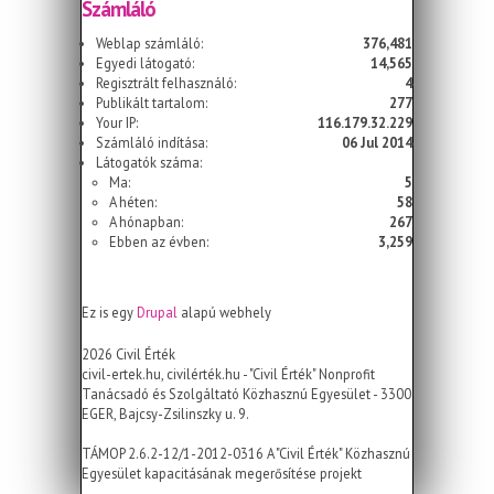
Számláló
Weblap számláló:
376,481
Egyedi látogató:
14,565
Regisztrált felhasználó:
4
Publikált tartalom:
277
Your IP:
116.179.32.229
Számláló indítása:
06 Jul 2014
Látogatók száma:
Ma:
5
A héten:
58
A hónapban:
267
Ebben az évben:
3,259
Ez is egy
Drupal
alapú webhely
2026 Civil Érték
civil-ertek.hu, civilérték.hu - "Civil Érték" Nonprofit
Tanácsadó és Szolgáltató Közhasznú Egyesület - 3300
EGER, Bajcsy-Zsilinszky u. 9.
TÁMOP 2.6.2-12/1-2012-0316 A "Civil Érték" Közhasznú
Egyesület kapacitásának megerősítése projekt