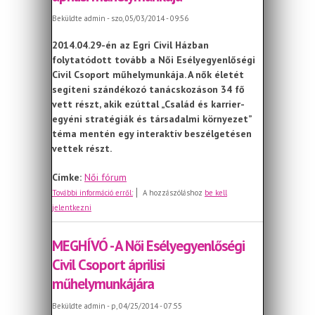
Beküldte
admin
- szo, 05/03/2014 - 09:56
2014.04.29-én az Egri Civil Házban
folytatódott tovább a Női Esélyegyenlőségi
Civil Csoport műhelymunkája. A nők életét
segíteni szándékozó tanácskozáson 34 fő
vett részt, akik ezúttal „Család és karrier-
egyéni stratégiák és társadalmi környezet”
téma mentén egy interaktív beszélgetésen
vettek részt.
Címke:
Női fórum
A Női Esélyegyenlőségi Civil Csoport
További információ erről:
A hozzászóláshoz
be kell
áprilisi műhelymunkája
jelentkezni
MEGHÍVÓ - A Női Esélyegyenlőségi
Civil Csoport áprilisi
műhelymunkájára
Beküldte
admin
- p, 04/25/2014 - 07:55