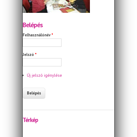
Belépés
Felhasználónév
*
Jelszó
*
Új jelszó igénylése
Térkép