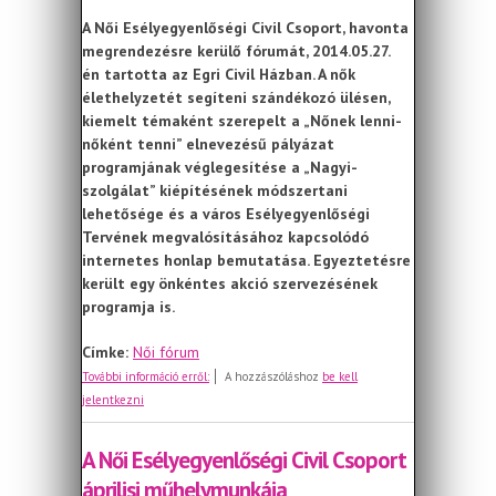
A Női Esélyegyenlőségi Civil Csoport, havonta
megrendezésre kerülő fórumát, 2014.05.27.
én tartotta az Egri Civil Házban. A nők
élethelyzetét segíteni szándékozó ülésen,
kiemelt témaként szerepelt a „Nőnek lenni-
nőként tenni” elnevezésű pályázat
programjának véglegesítése a „Nagyi-
szolgálat” kiépítésének módszertani
lehetősége és a város Esélyegyenlőségi
Tervének megvalósításához kapcsolódó
internetes honlap bemutatása. Egyeztetésre
került egy önkéntes akció szervezésének
programja is.
Címke:
Női fórum
A Női Esélyegyenlőségi Civil Csoport
További információ erről:
A hozzászóláshoz
be kell
májusi műhelymunkája
jelentkezni
A Női Esélyegyenlőségi Civil Csoport
áprilisi műhelymunkája