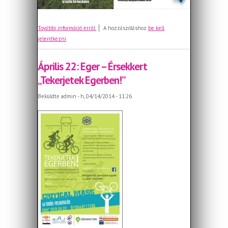
Föld Napja 2014 - Eger
További információ erről:
A hozzászóláshoz
be kell
jelentkezni
Április 22: Eger – Érsekkert
„Tekerjetek Egerben!”
Beküldte
admin
- h, 04/14/2014 - 11:26