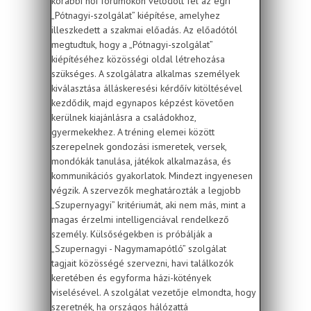
korábbi női fórumokon vetődött fel az egri
„Pótnagyi-szolgálat” kiépítése, amelyhez
illeszkedett a szakmai előadás. Az előadótól
megtudtuk, hogy a „Pótnagyi-szolgálat”
kiépítéséhez közösségi oldal létrehozása
szükséges. A szolgálatra alkalmas személyek
kiválasztása álláskeresési kérdőív kitöltésével
kezdődik, majd egynapos képzést követően
kerülnek kiajánlásra a családokhoz,
gyermekekhez. A tréning elemei között
szerepelnek gondozási ismeretek, versek,
mondókák tanulása, játékok alkalmazása, és
kommunikációs gyakorlatok. Mindezt ingyenesen
végzik. A szervezők meghatározták a legjobb
„Szupernyagyi” kritériumát, aki nem más, mint a
magas érzelmi intelligenciával rendelkező
személy. Külsőségekben is próbálják a
„Szupernagyi - Nagymamapótló” szolgálat
tagjait közösségé szervezni, havi találkozók
keretében és egyforma házi-kötények
viselésével. A szolgálat vezetője elmondta, hogy
szeretnék, ha országos hálózattá