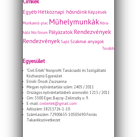
Címkék
Egyéb
Hétköznapi hősnőink
Képzések
Műhelymunkák
Munkaerő-piac
Nóra-
Rendezvények
Pályázatok
háló
Női fórum
Rendezvények
Szakmai anyagok
Sajtó
Tovább
Egyesület
"Civil Érték" Nonprofit Tanácsadó és Szolgáltató
Közhasznú Egyesület
Elnök: Ónodi Zsuzsanna
Megyei nyilvántartási szám: 2403 / 2011
Országos nyilvántartásbeli azonosító: 1213 / 2011
Cím: 3300 Eger, Bajcsy-Zsilinszky u. 9.
E-mail:
civilertek@gmail.com
Adószám: 18213726-1-10
Számlaszám: 72900635-10503690 Forrás
Takarékszövetkezet