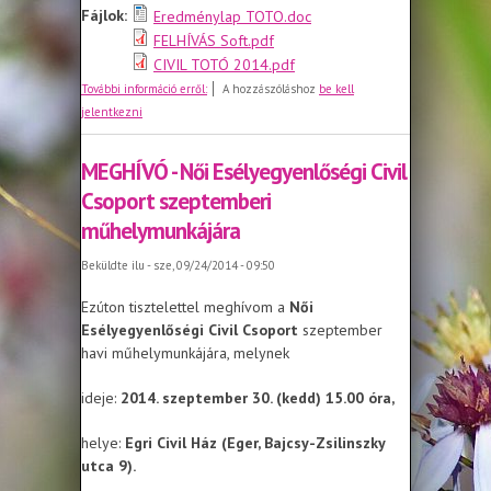
Fájlok:
Eredménylap TOTO.doc
FELHÍVÁS Soft.pdf
CIVIL TOTÓ 2014.pdf
FELHÍVÁS
További információ erről:
A hozzászóláshoz
be kell
jelentkezni
MEGHÍVÓ - Női Esélyegyenlőségi Civil
Csoport szeptemberi
műhelymunkájára
Beküldte
ilu
- sze, 09/24/2014 - 09:50
Ezúton tisztelettel meghívom a
Női
Esélyegyenlőségi Civil Csoport
szeptember
havi műhelymunkájára, melynek
ideje:
2014. szeptember 30. (kedd) 15.00 óra,
helye:
Egri Civil Ház (Eger, Bajcsy-Zsilinszky
utca 9).