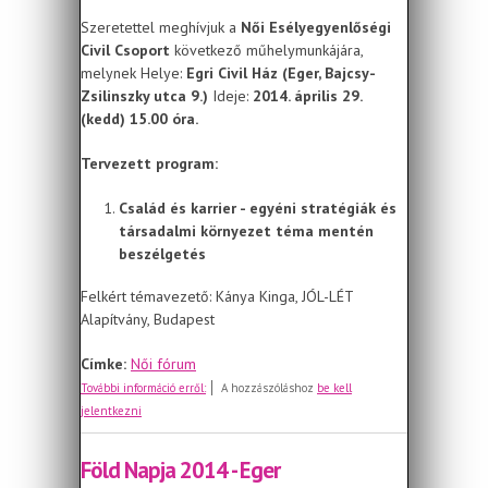
Szeretettel meghívjuk a
Női Esélyegyenlőségi
Civil Csoport
következő műhelymunkájára,
melynek Helye:
Egri Civil Ház (Eger, Bajcsy-
Zsilinszky utca 9.)
Ideje:
2014. április 29.
(kedd) 15.00 óra.
Tervezett program:
Család és karrier - egyéni stratégiák és
társadalmi környezet téma mentén
beszélgetés
Felkért témavezető: Kánya Kinga, JÓL-LÉT
Alapítvány, Budapest
Címke:
Női fórum
MEGHÍVÓ - A Női Esélyegyenlőségi
További információ erről:
A hozzászóláshoz
be kell
Civil Csoport áprilisi műhelymunkájára
jelentkezni
Föld Napja 2014 - Eger