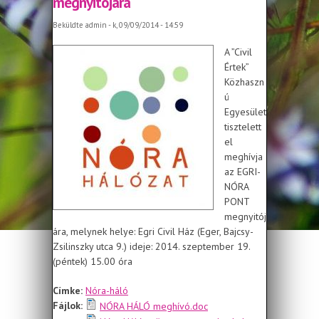
megnyitójára
Beküldte
admin
- k, 09/09/2014 - 14:59
A ”Civil
Értek”
Közhaszn
ú
Egyesület
tisztelett
el
meghívja
az EGRI-
NÓRA
PONT
megnyitój
ára, melynek helye: Egri Civil Ház (Eger, Bajcsy-
Zsilinszky utca 9.) ideje: 2014. szeptember 19.
(péntek) 15.00 óra
Címke:
Nóra-háló
Fájlok:
NÓRA HÁLÓ meghívó.doc