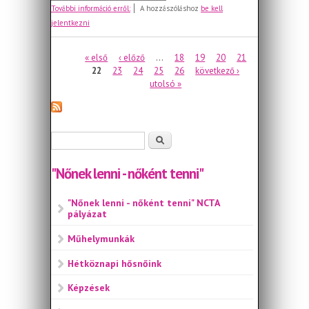
Április 22: Eger – Érsekkert „Tekerjetek
További információ erről:
A hozzászóláshoz
be kell
Egerben!”
jelentkezni
Oldalak
« első
‹ előző
…
18
19
20
21
22
23
24
25
26
következő ›
utolsó »
Keresés űrlap
Keresés
"Nőnek lenni - nőként tenni"
"Nőnek lenni - nőként tenni" NCTA
pályázat
Műhelymunkák
Hétköznapi hősnőink
Képzések