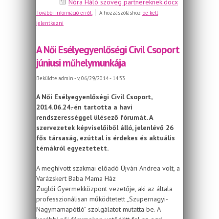
Nóra Háló szöveg partnereknek.docx
MEGHÍVÓ - Egri NÓRA-pont
További információ erről:
A hozzászóláshoz
be kell
megnyitójára
jelentkezni
A Női Esélyegyenlőségi Civil Csoport
júniusi műhelymunkája
Beküldte
admin
- v, 06/29/2014 - 14:33
A Női Esélyegyenlőségi Civil Csoport,
2014.06.24.-én tartotta a havi
rendszerességgel ülésező fórumát. A
szervezetek képviselőiből álló, jelenlévő 26
fős társaság, ezúttal is érdekes és aktuális
témákról egyeztetett.
A meghívott szakmai előadó Újvári Andrea volt, a
Varázskert Baba Mama Ház
Zuglói Gyermekközpont vezetője, aki az általa
professzionálisan működtetett „Szupernagyi-
Nagymamapótló” szolgálatot mutatta be. A