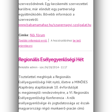
szerveződnének. Egy kecskeméti szervezettel
karöltve, már elindult egy partnerségi
együttműködés. Bővebb információ a
szervezetről:
www.babamamahaz.hu/szupernagyi-szolgalat.hu
Címke:
Női fórum
A Női Esélyegyenlőségi Civil Csoport
További információ erről:
A hozzászóláshoz
be kell
júniusi műhelymunkája
jelentkezni
Regionális Esélyegyenlőségi Hét
Beküldte
admin
- sze, 06/18/2014 - 11:17
Tisztelettel meghívjuk a Regionális
Esélyegyenlőségi Hét nyitó, illetve a MINŐIES
Alapítvány alapításának 10. évfordulóját
is megünneplő rendezvényére, a VI. Regionális
Esélyegyenlőségi Konferencia - A nők
esélyegyenlősége és jogtudatossága az észak-
magyarországi régió munkaerő-piacán című