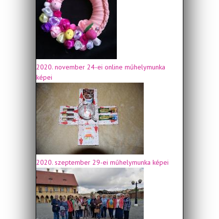
2020. november 24-ei online műhelymunka
képei
2020. szeptember 29-ei műhelymunka képei