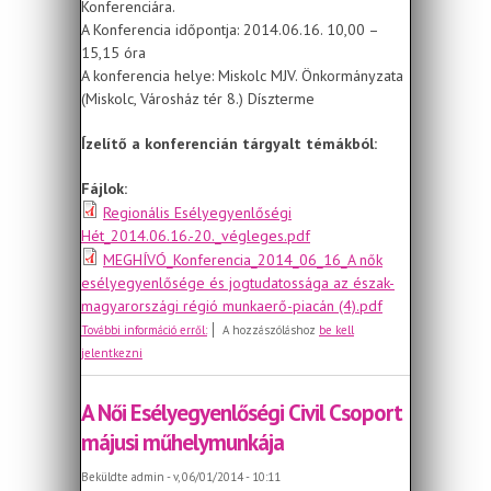
Konferenciára.
A Konferencia időpontja: 2014.06.16. 10,00 –
15,15 óra
A konferencia helye: Miskolc MJV. Önkormányzata
(Miskolc, Városház tér 8.) Díszterme
Ízelítő a konferencián tárgyalt témákból:
Fájlok:
Regionális Esélyegyenlőségi
Hét_2014.06.16.-20._végleges.pdf
MEGHÍVÓ_Konferencia_2014_06_16_A nők
esélyegyenlősége és jogtudatossága az észak-
magyarországi régió munkaerő-piacán (4).pdf
Regionális Esélyegyenlőségi Hét
További információ erről:
A hozzászóláshoz
be kell
jelentkezni
A Női Esélyegyenlőségi Civil Csoport
májusi műhelymunkája
Beküldte
admin
- v, 06/01/2014 - 10:11