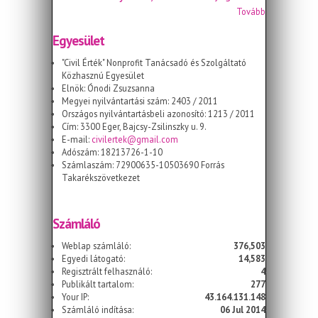
Tovább
Egyesület
"Civil Érték" Nonprofit Tanácsadó és Szolgáltató
Közhasznú Egyesület
Elnök: Ónodi Zsuzsanna
Megyei nyilvántartási szám: 2403 / 2011
Országos nyilvántartásbeli azonosító: 1213 / 2011
Cím: 3300 Eger, Bajcsy-Zsilinszky u. 9.
E-mail:
civilertek@gmail.com
Adószám: 18213726-1-10
Számlaszám: 72900635-10503690 Forrás
Takarékszövetkezet
Számláló
Weblap számláló:
376,503
Egyedi látogató:
14,583
Regisztrált felhasználó:
4
Publikált tartalom:
277
Your IP:
43.164.131.148
Számláló indítása:
06 Jul 2014