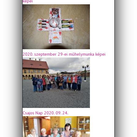
képei
2020. szeptember 29-ei műhelymunka képei
Csajos Nap 2020. 09. 24.