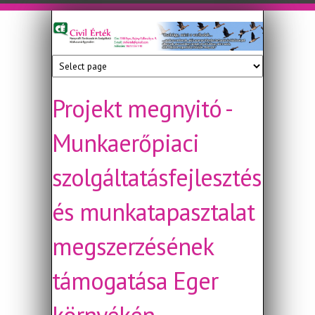
Ugrás a tartalomra
Civil
Nonprofit
Tanácsadó
Érték
és
Szolgáltató
Projekt megnyitó -
Közhasznú
Egyesület
Munkaerőpiaci
szolgáltatásfejlesztés
és munkatapasztalat
megszerzésének
támogatása Eger