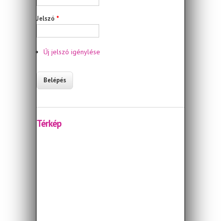
Jelszó
*
Új jelszó igénylése
Térkép