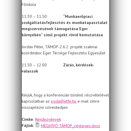
Főiskola
11.30 – 11.50
“Munkaerőpiaci
szolgáltatásfejlesztés és munkatapasztalat
megszerzésének támogatása Eger
környékén” című projekt rövid bemutatása
Jordán Péter, TÁMOP-2.6.2. projekt szakmai
koordinátor Eger Térsége Fejlesztési Egyesület
11.50 – 12.00
Zárás, kérdések-
válaszok
Kérjük, hogy a konferencián történő részvételével
kapcsolatban az
iroda@etfe.hu
e-mail címre
visszajelezni szíveskedjen.
Címke:
Rendezvények
Fájlok:
MEGHÍVÓ TÁMOP_végleges.docx