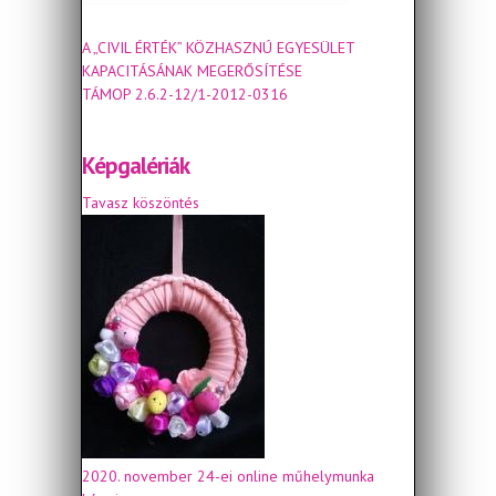
A „CIVIL ÉRTÉK” KÖZHASZNÚ EGYESÜLET
KAPACITÁSÁNAK MEGERŐSÍTÉSE
TÁMOP 2.6.2-12/1-2012-0316
Képgalériák
Tavasz köszöntés
2020. november 24-ei online műhelymunka