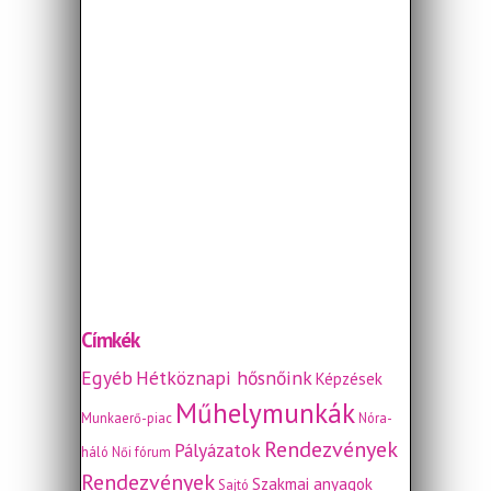
Címkék
Egyéb
Hétköznapi hősnőink
Képzések
Műhelymunkák
Munkaerő-piac
Nóra-
Rendezvények
Pályázatok
háló
Női fórum
Rendezvények
Szakmai anyagok
Sajtó