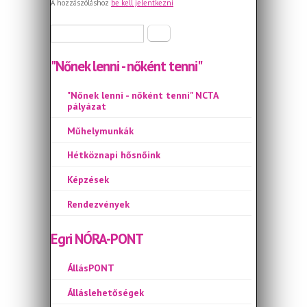
A hozzászóláshoz
be kell jelentkezni
Keresés űrlap
Keresés
"Nőnek lenni - nőként tenni"
"Nőnek lenni - nőként tenni" NCTA
pályázat
Műhelymunkák
Hétköznapi hősnőink
Képzések
Rendezvények
Egri NÓRA-PONT
ÁllásPONT
Álláslehetőségek