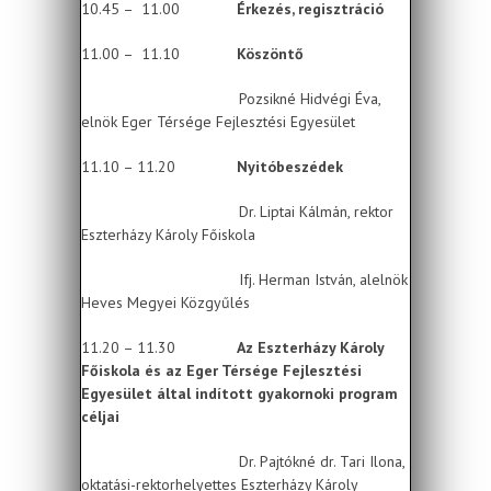
10.45 – 11.00
Érkezés, regisztráció
11.00 – 11.10
Köszöntő
Pozsikné Hidvégi Éva,
elnök Eger Térsége Fejlesztési Egyesület
11.10 – 11.20
Nyitóbeszédek
Dr. Liptai Kálmán, rektor
Eszterházy Károly Főiskola
Ifj. Herman István, alelnök
Heves Megyei Közgyűlés
11.20 – 11.30
Az Eszterházy Károly
Főiskola és az Eger Térsége Fejlesztési
Egyesület által indított gyakornoki program
céljai
Dr. Pajtókné dr. Tari Ilona,
oktatási-rektorhelyettes Eszterházy Károly