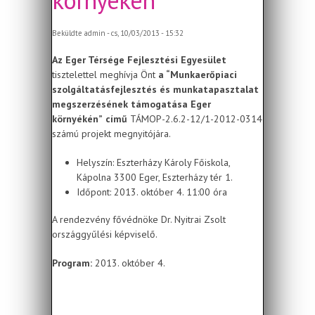
környékén
Beküldte
admin
- cs, 10/03/2013 - 15:32
Az Eger Térsége Fejlesztési Egyesület
tisztelettel meghívja Önt
a “Munkaerőpiaci
szolgáltatásfejlesztés és munkatapasztalat
megszerzésének támogatása Eger
környékén”
című
TÁMOP-2.6.2-12/1-2012-0314
számú projekt megnyitójára.
Helyszín: Eszterházy Károly Főiskola,
Kápolna 3300 Eger, Eszterházy tér 1.
Időpont: 2013. október 4. 11:00 óra
​A rendezvény fővédnöke Dr. Nyitrai Zsolt
országgyűlési képviselő.
Program:
2013. október 4.