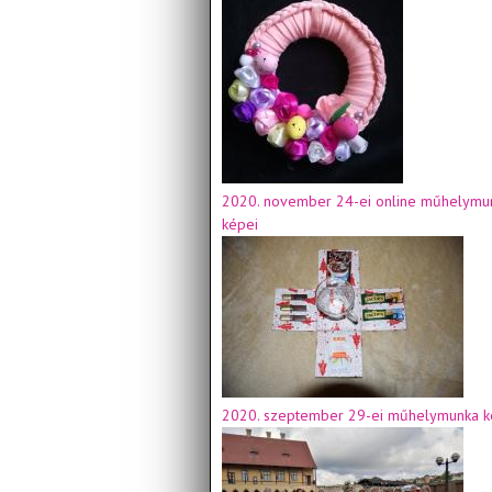
2020. november 24-ei online műhelymu
képei
2020. szeptember 29-ei műhelymunka k