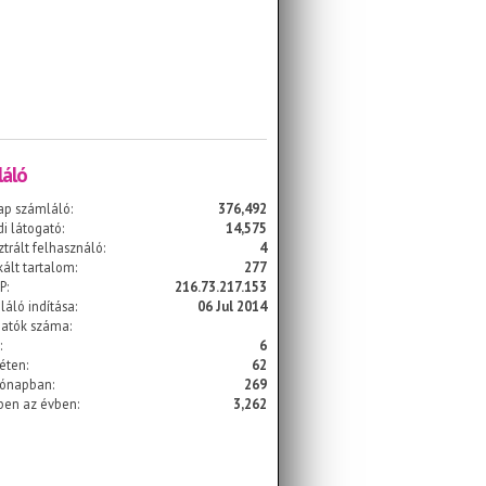
áló
ap számláló:
376,492
i látogató:
14,575
ztrált felhasználó:
4
kált tartalom:
277
P:
216.73.217.153
áló indítása:
06 Jul 2014
gatók száma:
:
6
éten:
62
hónapban:
269
ben az évben:
3,262