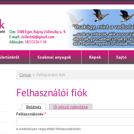
ületünkről
Szakmai anyagok
Képek
Sajtó
Jelenlegi hely
Címlap
»
Felhasználói fiók
Felhasználói fiók
Elsődleges fülek
Belépés
(aktív fül)
Új jelszó igénylése
Felhasználónév
*
A webhelyen regisztrált felhasználónév.