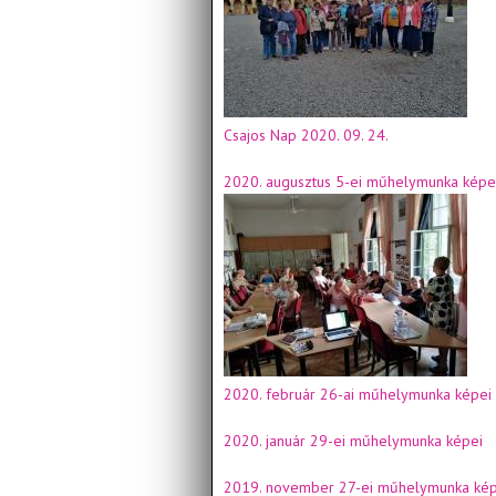
Csajos Nap 2020. 09. 24.
2020. augusztus 5-ei műhelymunka képe
2020. február 26-ai műhelymunka képei
2020. január 29-ei műhelymunka képei
2019. november 27-ei műhelymunka kép