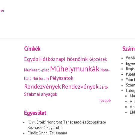
ei
Címkék
Száml
Egyéb
Hétköznapi hősnőink
Webl
Képzések
Egyed
Műhelymunkák
Regis
Munkaerő-piac
Nóra-
Publi
Pályázatok
háló
Női fórum
Your I
Rendezvények
Rendezvények
Száml
Sajtó
Láto
Szakmai anyagok
Ma
Tovább
A h
A 
Egyesület
Eb
"Civil Érték" Nonprofit Tanácsadó és Szolgáltató
Közhasznú Egyesület
Elnök: Ónodi Zsuzsanna