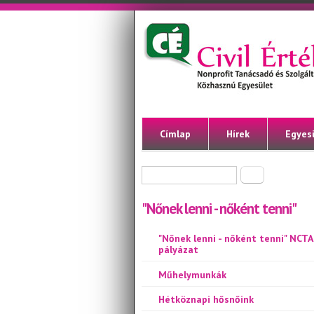
Ugrás a tartalomra
Civil
Nonprofit
Tanácsadó
Érték
és
Szolgáltató
Közhasznú
Egyesület
Címlap
Hírek
Egyes
Keresés űrlap
Keresés
"Nőnek lenni - nőként tenni"
"Nőnek lenni - nőként tenni" NCTA
pályázat
Műhelymunkák
Hétköznapi hősnőink