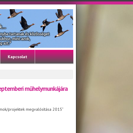
Kapcsolat
szeptemberi műhelymunkájára
ramok/projektek megvalósítása 2015”