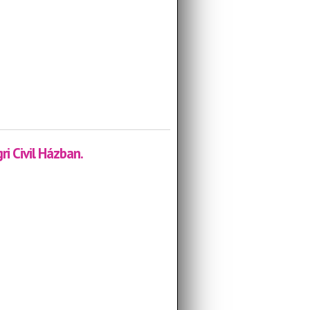
munkája
i Civil Házban.
Házban.