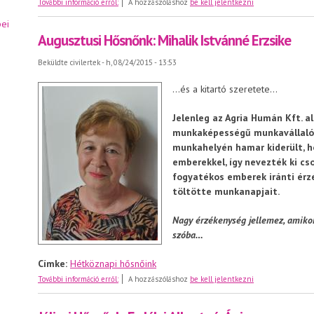
További információ erről:
A hozzászóláshoz
be kell jelentkezni
ei
Augusztusi Hősnőnk: Mihalik Istvánné Erzsike
Beküldte
civilertek
- h, 08/24/2015 - 13:53
…és a kitartó szeretete…
Jelenleg az Agria Humán Kft. a
munkaképességű munkavállaló, 
munkahelyén hamar kiderült, h
emberekkel, így nevezték ki c
fogyatékos emberek iránti érz
töltötte munkanapjait.
Nagy érzékenység jellemez, amiko
szóba…
Címke:
Hétköznapi hősnőink
Augusztusi Hősnőnk: Mihalik Istvánné Erzsike
További információ erről:
A hozzászóláshoz
be kell jelentkezni