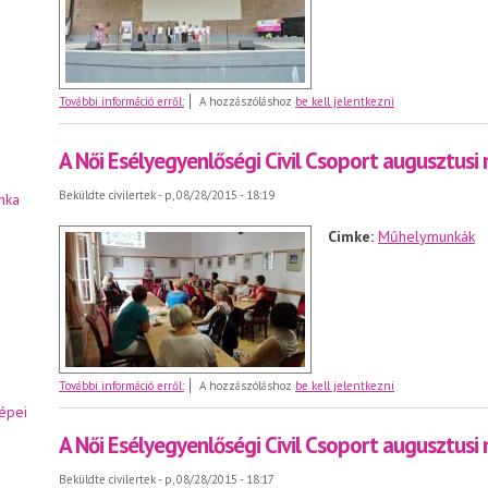
Nőnek lenni jó! Egy nap önmagunkért
További információ erről:
A hozzászóláshoz
be kell jelentkezni
A Női Esélyegyenlőségi Civil Csoport augusztus
Beküldte
civilertek
- p, 08/28/2015 - 18:19
nka
Címke:
Műhelymunkák
A Női Esélyegyenlőségi Civil Csoport augusztusi műhely
További információ erről:
A hozzászóláshoz
be kell jelentkezni
épei
A Női Esélyegyenlőségi Civil Csoport augusztus
Beküldte
civilertek
- p, 08/28/2015 - 18:17