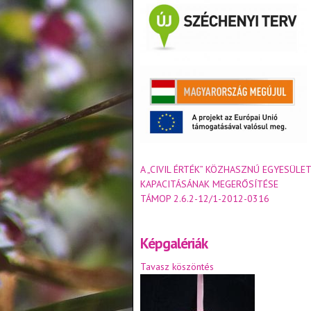
A „CIVIL ÉRTÉK” KÖZHASZNÚ EGYESÜLET
KAPACITÁSÁNAK MEGERŐSÍTÉSE
TÁMOP 2.6.2-12/1-2012-0316
Képgalériák
Tavasz köszöntés