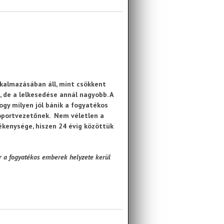
lkalmazásában áll, mint csökkent
de a lelkesedése annál nagyobb. A
ogy milyen jól bánik a fogyatékos
soportvezetőnek. Nem véletlen a
ékenysége, hiszen 24 évig közöttük
r a fogyatékos emberek helyzete kerül