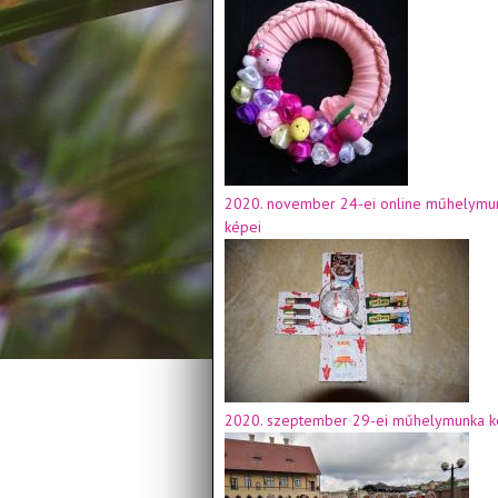
2020. november 24-ei online műhelymu
képei
2020. szeptember 29-ei műhelymunka k