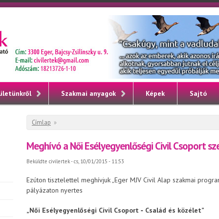
ületünkről
Szakmai anyagok
Képek
Sajtó
Jelenlegi hely
Címlap
»
Meghívó a Női Esélyegyenlőségi Civil Csoport 
Beküldte
civilertek
- cs, 10/01/2015 - 11:53
Ezúton tisztelettel meghívjuk „Eger MJV Civil Alap szakmai prog
pályázaton nyertes
„Női Esélyegyenlőségi Civil Csoport ­­­­­‑ Család és közélet”