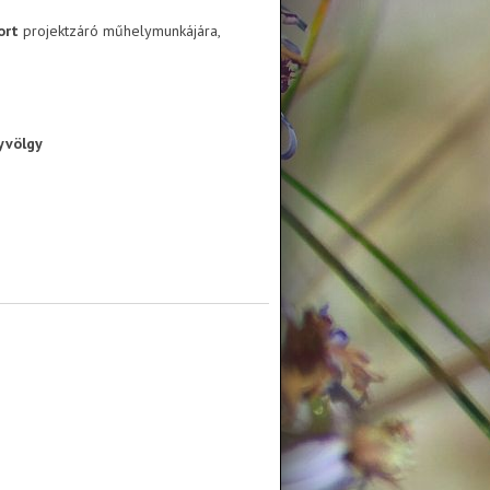
port
projektzáró műhelymunkájára,
yvölgy
ó műhelymunkájára