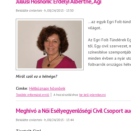
Júliusi Hősnőnk: Erdélyi Albertné, Ági
Beküldte
civilertek
- h, 08/24/2015 - 13:50
…az egyik Egri Folt-tündé
világot..
Az Egri Folt-Tündérek E
től. Egy civil szervezet
színesítése szempontjá
minden évben a nyár ut
foltvarrók országos hé
Miről szól ez a hétvége?
Címke:
Hétköznapi hősnőink
Júliusi Hősnőnk: Erdélyi Albertné, Ági
További információ erről:
A hozzászóláshoz
be kell jelentkezni
Meghívó a Női Esélyegyenlőségi Civil Csoport a
Beküldte
civilertek
- h, 08/24/2015 - 13:44
Tisztelt Cím!