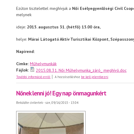
Ezúton tisztelettel meghívjuk a
Női Esélyegyenlőségi Civil Cso
melynek
ideje:
2015. augusztus 31. (hétfő) 15.00 óra,
helye:
Márai Látogató Aktív Turisztikai Központ, Szépasszon
Napirend:
Címke:
Műhelymunkák
Fájlok:
2015.08.31. Női Műhelymunka_záró_ meghívó.doc
Meghívó a Női Esélyegyenlőségi Civil Csoport projektzár
További információ erről:
A hozzászóláshoz
be kell jelentkezni
Nőnek lenni jó! Egy nap önmagunkért
Beküldte
civilertek
- sze, 09/16/2015 - 13:04