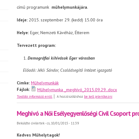
című programunk
műhelymunkájára
.
Ideje:
2015. szeptember 29. (kedd) 15.00 óra
Helye:
Eger, Nemzeti Kávéház, Étterem
Tervezett program:
Demográfiai kihívások Eger városban
Előadó: Jékli Sándor, Családsegítő Intézet igazgató
Címke:
Műhelymunkák
Fájlok:
Műhelymunka _meghívó_2015.09.29..docx
Meghívó a Női Esélyegyenlőségi Civil Csoport szeptemb
További információ erről:
A hozzászóláshoz
be kell jelentkezni
Meghívó a Női Esélyegyenlőségi Civil Csoport p
Beküldte
civilertek
- cs, 10/01/2015 - 11:39
Kedves Műhelytagok!