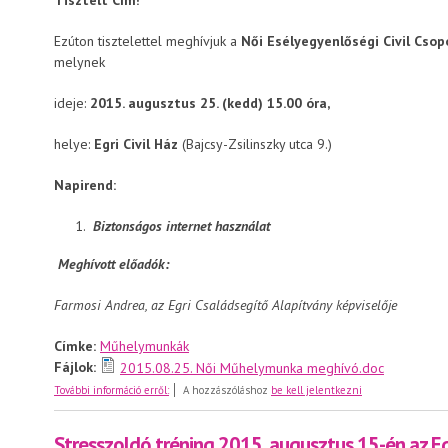
Ezúton tisztelettel meghívjuk a
Női Esélyegyenlőségi Civil Cso
melynek
ideje:
2015. augusztus 25. (kedd) 15.00 óra,
helye:
Egri Civil Ház
(Bajcsy-Zsilinszky utca 9.)
Napirend:
Biztonságos internet használat
Meghívott előadók:
Farmosi Andrea, az Egri Családsegítő Alapítvány képviselője
Címke:
Műhelymunkák
Fájlok:
2015.08.25. Női Műhelymunka meghívó.doc
Meghívó a Női Esélyegyenlőségi Civil Csoport augusztus
További információ erről:
A hozzászóláshoz
be kell jelentkezni
Stresszoldó tréning 2015. augusztus 15-én az Egr