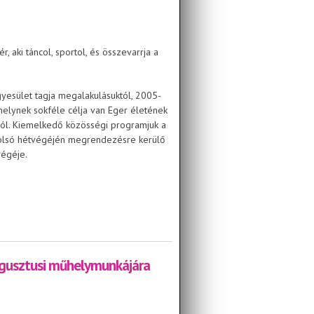
r, aki táncol, sportol, és összevarrja a
gyesület tagja megalakulásuktól, 2005-
, melynek sokféle célja van Eger életének
ból. Kiemelkedő közösségi programjuk a
olsó hétvégéjén megrendezésre kerülő
tvégéje.
ugusztusi műhelymunkájára