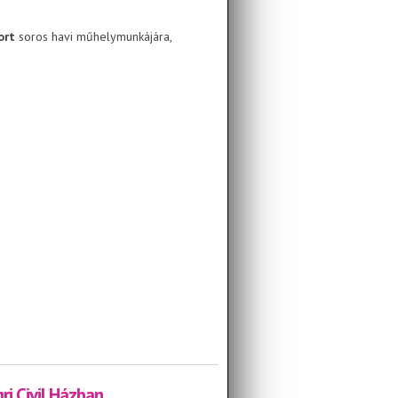
port
soros havi műhelymunkájára,
i műhelymunkájára
i Civil Házban.