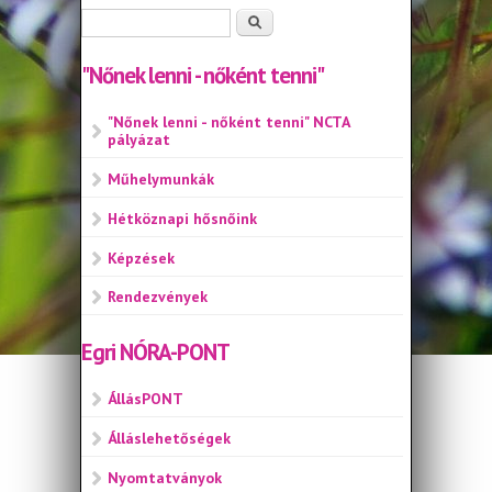
Keresés űrlap
Keresés
"Nőnek lenni - nőként tenni"
"Nőnek lenni - nőként tenni" NCTA
pályázat
Műhelymunkák
Hétköznapi hősnőink
Képzések
Rendezvények
Egri NÓRA-PONT
ÁllásPONT
Álláslehetőségek
Nyomtatványok