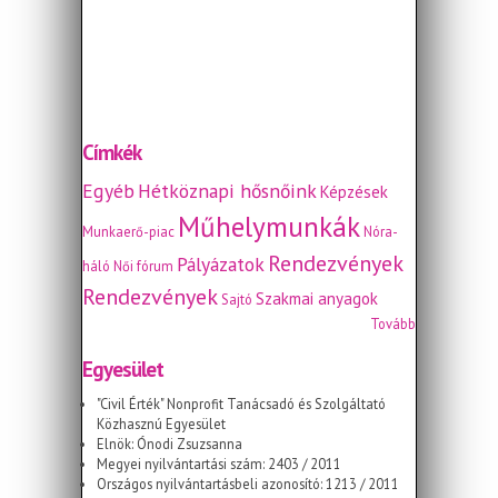
Címkék
Egyéb
Hétköznapi hősnőink
Képzések
Műhelymunkák
Munkaerő-piac
Nóra-
Rendezvények
Pályázatok
háló
Női fórum
Rendezvények
Szakmai anyagok
Sajtó
Tovább
Egyesület
"Civil Érték" Nonprofit Tanácsadó és Szolgáltató
Közhasznú Egyesület
Elnök: Ónodi Zsuzsanna
Megyei nyilvántartási szám: 2403 / 2011
Országos nyilvántartásbeli azonosító: 1213 / 2011