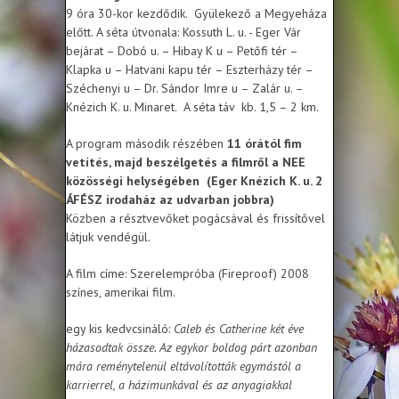
9 óra 30-kor kezdődik. Gyülekező a Megyeháza
előtt. A séta útvonala: Kossuth L. u. - Eger Vár
bejárat – Dobó u. – Hibay K u – Petőfi tér –
Klapka u – Hatvani kapu tér – Eszterházy tér –
Széchenyi u – Dr. Sándor Imre u – Zalár u. –
Knézich K. u. Minaret. A séta táv kb. 1,5 – 2 km.
A program második részében
11 órától
fim
vetítés, majd beszélgetés a filmről a NEE
közösségi helységében
(Eger Knézich K. u. 2
ÁFÉSZ irodaház az udvarban jobbra)
Közben a résztvevőket pogácsával és frissítővel
látjuk vendégül.
A film címe: Szerelempróba (Fireproof) 2008
színes, amerikai film.
egy kis kedvcsináló:
Caleb és Catherine két éve
házasodtak össze. Az egykor boldog párt azonban
mára reménytelenül eltávolították egymástól a
karrierrel, a házimunkával és az anyagiakkal