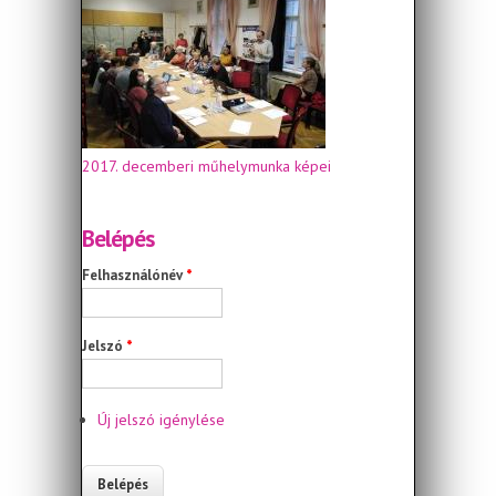
2017. decemberi műhelymunka képei
Belépés
Felhasználónév
*
Jelszó
*
Új jelszó igénylése