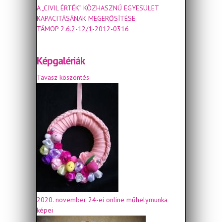
A „CIVIL ÉRTÉK” KÖZHASZNÚ EGYESÜLET
KAPACITÁSÁNAK MEGERŐSÍTÉSE
TÁMOP 2.6.2-12/1-2012-0316
Képgalériák
Tavasz köszöntés
2020. november 24-ei online műhelymunka
képei