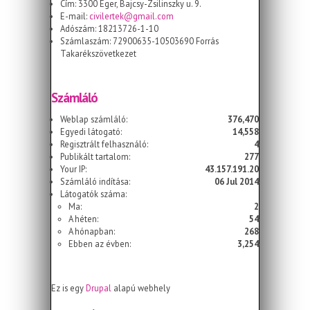
Cím: 3300 Eger, Bajcsy-Zsilinszky u. 9.
E-mail:
civilertek@gmail.com
Adószám: 18213726-1-10
Számlaszám: 72900635-10503690 Forrás
Takarékszövetkezet
Számláló
Weblap számláló:
376,470
Egyedi látogató:
14,558
Regisztrált felhasználó:
4
Publikált tartalom:
277
Your IP:
43.157.191.20
Számláló indítása:
06 Jul 2014
Látogatók száma:
Ma:
2
A héten:
54
A hónapban:
268
Ebben az évben:
3,254
Ez is egy
Drupal
alapú webhely