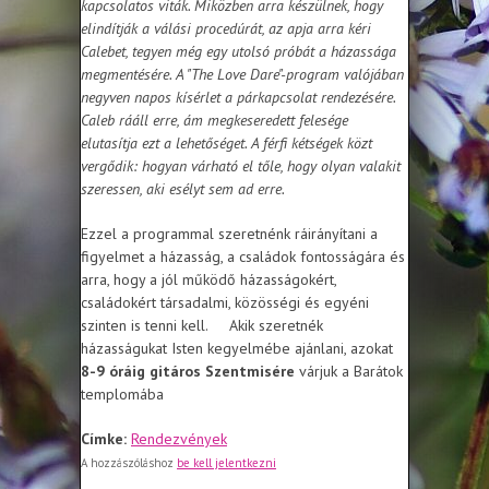
kapcsolatos viták. Miközben arra készülnek, hogy
elindítják a válási procedúrát, az apja arra kéri
Calebet, tegyen még egy utolsó próbát a házassága
megmentésére. A "The Love Dare"-program valójában
negyven napos kísérlet a párkapcsolat rendezésére.
Caleb rááll erre, ám megkeseredett felesége
elutasítja ezt a lehetőséget. A férfi kétségek közt
vergődik: hogyan várható el tőle, hogy olyan valakit
szeressen, aki esélyt sem ad erre.
Ezzel a programmal szeretnénk ráirányítani a
figyelmet a házasság, a családok fontosságára és
arra, hogy a jól működő házasságokért,
családokért társadalmi, közösségi és egyéni
szinten is tenni kell. Akik szeretnék
házasságukat Isten kegyelmébe ajánlani, azokat
8-9 óráig gitáros Szentmisére
várjuk a Barátok
templomába
Címke:
Rendezvények
A hozzászóláshoz
be kell jelentkezni