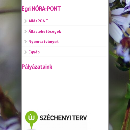
Egri NÓRA-PONT
ÁllásPONT
Álláslehetőségek
Nyomtatványok
Egyéb
Pályázataink