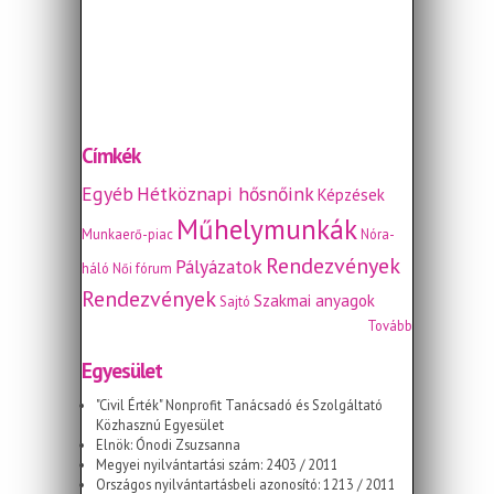
Címkék
Egyéb
Hétköznapi hősnőink
Képzések
Műhelymunkák
Munkaerő-piac
Nóra-
Rendezvények
Pályázatok
háló
Női fórum
Rendezvények
Szakmai anyagok
Sajtó
Tovább
Egyesület
"Civil Érték" Nonprofit Tanácsadó és Szolgáltató
Közhasznú Egyesület
Elnök: Ónodi Zsuzsanna
Megyei nyilvántartási szám: 2403 / 2011
Országos nyilvántartásbeli azonosító: 1213 / 2011