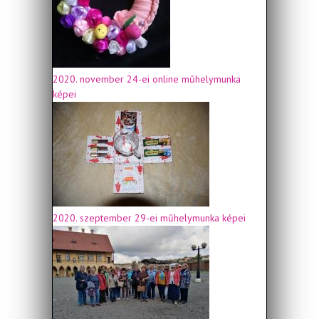
2020. november 24-ei online műhelymunka
képei
2020. szeptember 29-ei műhelymunka képei