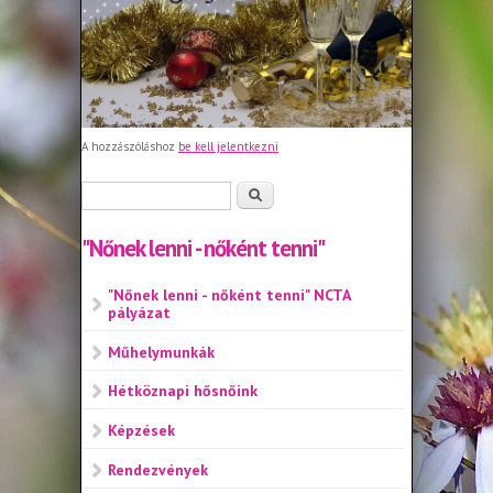
A hozzászóláshoz
be kell jelentkezni
Keresés űrlap
Keresés
"Nőnek lenni - nőként tenni"
"Nőnek lenni - nőként tenni" NCTA
pályázat
Műhelymunkák
Hétköznapi hősnőink
Képzések
Rendezvények