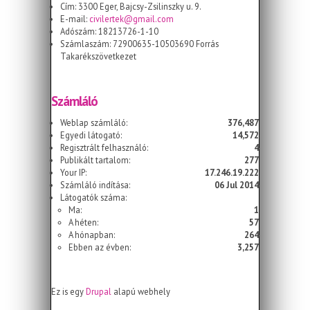
Cím: 3300 Eger, Bajcsy-Zsilinszky u. 9.
E-mail:
civilertek@gmail.com
Adószám: 18213726-1-10
Számlaszám: 72900635-10503690 Forrás
Takarékszövetkezet
Számláló
Weblap számláló:
376,487
Egyedi látogató:
14,572
Regisztrált felhasználó:
4
Publikált tartalom:
277
Your IP:
17.246.19.222
Számláló indítása:
06 Jul 2014
Látogatók száma:
Ma:
1
A héten:
57
A hónapban:
264
Ebben az évben:
3,257
Ez is egy
Drupal
alapú webhely