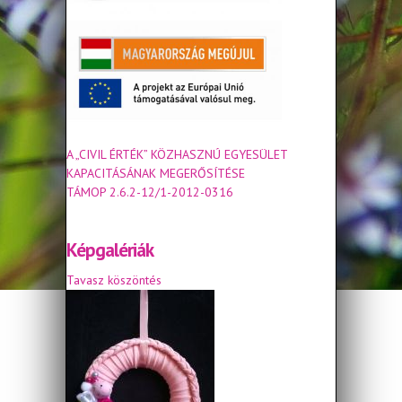
A „CIVIL ÉRTÉK” KÖZHASZNÚ EGYESÜLET
KAPACITÁSÁNAK MEGERŐSÍTÉSE
TÁMOP 2.6.2-12/1-2012-0316
Képgalériák
Tavasz köszöntés