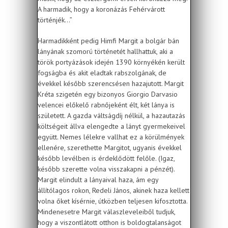
A harmadik, hogy a koronázás Fehérvárott
történjék...”
Harmadikként pedig Himfi Margit a bolgár bán
lányának szomorú történetét hallhattuk, aki a
török portyázások idején 1390 környékén került
fogságba és akit eladtak rabszolgának, de
évekkel később szerencsésen hazajutott. Margit
Kréta szigetén egy bizonyos Giorgio Darvasio
velencei előkelő rabnőjeként élt, két lánya is
született. A gazda váltságdíj nélkül, a hazautazás
költségeit állva elengedte a lányt gyermekeivel
együtt. Nemes lélekre vallhat ez a körülmények
ellenére, szerethette Margitot, ugyanis évekkel
később levélben is érdeklődött felőle. (Igaz,
később szerette volna visszakapni a pénzét).
Margit elindult a lányaival haza, ám egy
állítólagos rokon, Redeli János, akinek haza kellett
volna őket kísérnie, útközben teljesen kifosztotta.
Mindenesetre Margit válaszleveleiből tudjuk,
hogy a viszontlátott otthon is boldogtalanságot