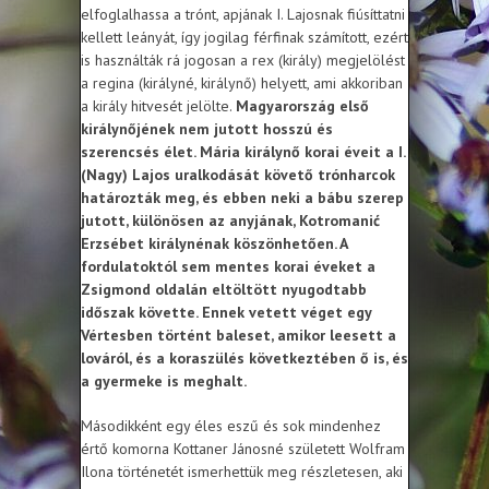
elfoglalhassa a trónt, apjának I. Lajosnak fiúsíttatni
kellett leányát, így jogilag férfinak számított, ezért
is használták rá jogosan a rex (király) megjelölést
a regina (királyné, királynő) helyett, ami akkoriban
a király hitvesét jelölte.
Magyarország első
királynőjének nem jutott hosszú és
szerencsés élet. Mária királynő korai éveit a I.
(Nagy) Lajos uralkodását követő trónharcok
határozták meg, és ebben neki a bábu szerep
jutott, különösen az anyjának, Kotromanić
Erzsébet királynénak köszönhetően. A
fordulatoktól sem mentes korai éveket a
Zsigmond oldalán eltöltött nyugodtabb
időszak követte. Ennek vetett véget egy
Vértesben történt baleset, amikor leesett a
lováról, és a koraszülés következtében ő is, és
a gyermeke is meghalt.
Másodikként egy éles eszű és sok mindenhez
értő komorna Kottaner Jánosné született Wolfram
Ilona történetét ismerhettük meg részletesen, aki