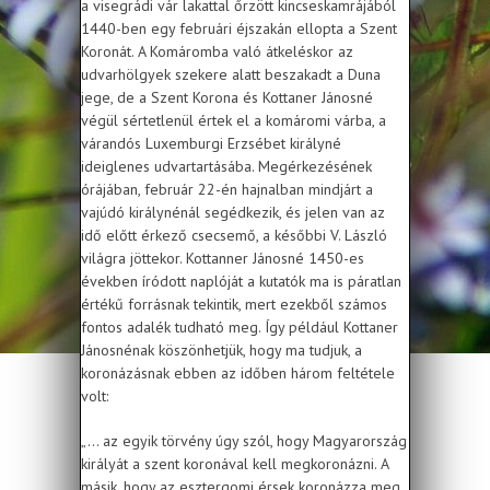
a visegrádi vár lakattal őrzött kincseskamrájából
1440-ben egy februári éjszakán ellopta a Szent
Koronát. A Komáromba való átkeléskor az
udvarhölgyek szekere alatt beszakadt a Duna
jege, de a Szent Korona és Kottaner Jánosné
végül sértetlenül értek el a komáromi várba, a
várandós Luxemburgi Erzsébet királyné
ideiglenes udvartartásába. Megérkezésének
órájában, február 22-én hajnalban mindjárt a
vajúdó királynénál segédkezik, és jelen van az
idő előtt érkező csecsemő, a későbbi V. László
világra jöttekor. Kottanner Jánosné 1450-es
években íródott naplóját a kutatók ma is páratlan
értékű forrásnak tekintik, mert ezekből számos
fontos adalék tudható meg. Így például Kottaner
Jánosnénak köszönhetjük, hogy ma tudjuk, a
koronázásnak ebben az időben három feltétele
volt:
„... az egyik törvény úgy szól, hogy Magyarország
királyát a szent koronával kell megkoronázni. A
másik, hogy az esztergomi érsek koronázza meg.