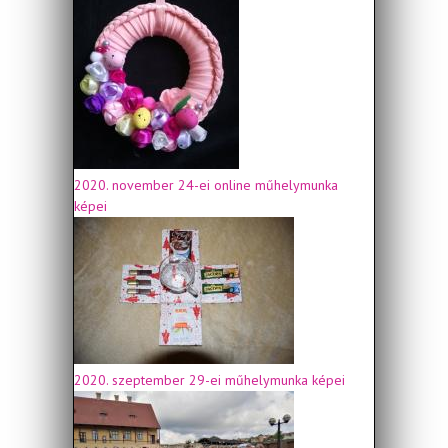
2020. november 24-ei online műhelymunka
képei
2020. szeptember 29-ei műhelymunka képei