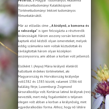
Pétertől
, a Magyar Tudományos Akadémia
Bölcsészettudományi Kutatóközpont
Történettudományi Intézet tudományos
főmunkatársától.
Már az előadás címe
„ A királynő, a komorna és
a rabszolga”
is igen felcsigázta a résztvevők
kíváncsiságát. Három asszony sorsán keresztül
kaptunk első kézből olyan ismereteket, melyek
eddig számunkra nem voltak köztudottak és
rávilágítottak három olyan középkori
asszonysorsra, ami abban a korban volt jellemző.
Elsőként I. (Anjou) Mária királynő életéről
hallottunk érdekes történeteket, aki
Magyarország és Horvátország királynője
volt1382 és 1385 között, valamint 1386-tól
haláláig férje, Luxemburgi Zsigmond
társuralkodója volt. Kortársai latinul királynak (rex)
nevezték, mert még fogalomként is teljesen
idegen volt abban a korban a királynőség, mint
egyeduralkodási forma. Ahhoz, hogy nő létére