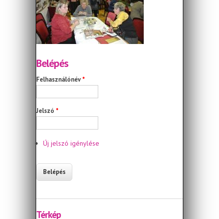
Belépés
Felhasználónév
*
Jelszó
*
Új jelszó igénylése
Térkép