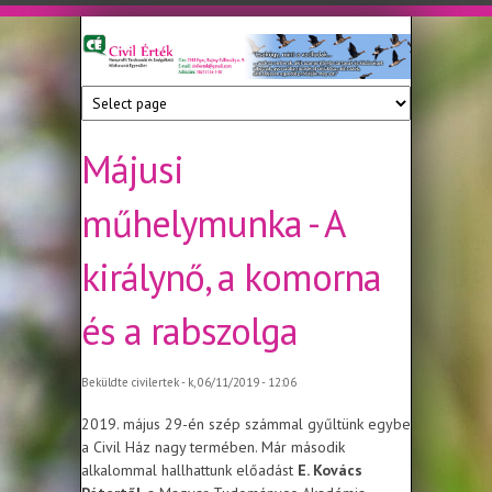
Ugrás a tartalomra
Civil
Nonprofit
Tanácsadó
Érték
és
Szolgáltató
Májusi
Közhasznú
Egyesület
műhelymunka - A
királynő, a komorna
és a rabszolga
Beküldte
civilertek
- k, 06/11/2019 - 12:06
2019. május 29-én szép számmal gyűltünk egybe
a Civil Ház nagy termében. Már második
alkalommal hallhattunk előadást
E. Kovács