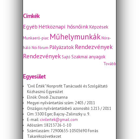
Címkék
Egyéb
Hétköznapi hősnőink
Képzések
Műhelymunkák
Munkaerő-piac
Nóra-
Rendezvények
Pályázatok
háló
Női fórum
Rendezvények
Szakmai anyagok
Sajtó
Tovább
Egyesület
"Civil Érték" Nonprofit Tanácsadó és Szolgáltató
Közhasznú Egyesület
Elnök: Ónodi Zsuzsanna
Megyei nyilvántartási szám: 2403 / 2011
Országos nyilvántartásbeli azonosító: 1213 / 2011
Cím: 3300 Eger, Bajcsy-Zsilinszky u. 9.
E-mail:
civilertek@gmail.com
Adószám: 18213726-1-10
Számlaszám: 72900635-10503690 Forrás
Takarékszövetkezet