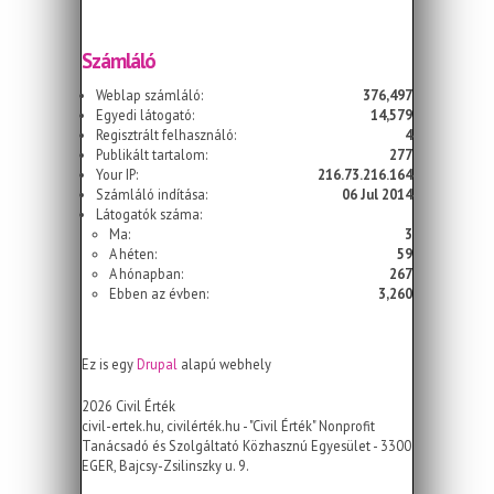
Számláló
Weblap számláló:
376,497
Egyedi látogató:
14,579
Regisztrált felhasználó:
4
Publikált tartalom:
277
Your IP:
216.73.216.164
Számláló indítása:
06 Jul 2014
Látogatók száma:
Ma:
3
A héten:
59
A hónapban:
267
Ebben az évben:
3,260
Ez is egy
Drupal
alapú webhely
2026 Civil Érték
civil-ertek.hu, civilérték.hu - "Civil Érték" Nonprofit
Tanácsadó és Szolgáltató Közhasznú Egyesület - 3300
EGER, Bajcsy-Zsilinszky u. 9.