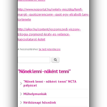
http://www.noiportal.hu/rejtely-misztika/himfi-
margit--quotszerencseje--quot-egy-elrabolt-lany-
tortenete
http://ujkor.hu/content/joszomszedi-viszony-
trilogia-zsigmond-kiraly-es-velence-
kapcsolatarol-kotet
A hozzászóláshoz
be kell jelentkezni
Keresés űrlap
Keresés
"Nőnek lenni - nőként tenni"
"Nőnek lenni - nőként tenni" NCTA
pályázat
Műhelymunkák
Hétköznapi hősnőink