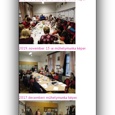
2019. november 13-ai műhelymunka képei
2017. decemberi műhelymunka képei