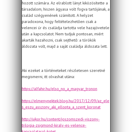
hozott számára. Az elrablott lányt kiközösítette a
társadalom, hiszen ágyasa volt fogva tartójának, a
család szégyenének számított. A helyzet
paradoxona, hogy feltételezhetően csak a
velencei úr és családja tartotta vele hazajövetele
után a kapcsolatot. Nem tudjuk pontosan, miért
akarták hazahozni, csak sejthető: a törökök
áldozata volt, majd a saját családja áldozata lett.
Aki ezeket a történeteket részletesen szeretné
megismerni, itt olvashat utána:
https://alfahir.hu/elso_no_a_magyar_tronon
https://elmenynektek.blog.hu/2017/12/09/az_ele
s_eszu_asszony_aki_ellopta_a_szent_koronat
http://ujkor.hu/content/joszomszedi-viszony-
trilogia-zsigmond-kiraly-es-velence-
kapcsolatarol-kotet