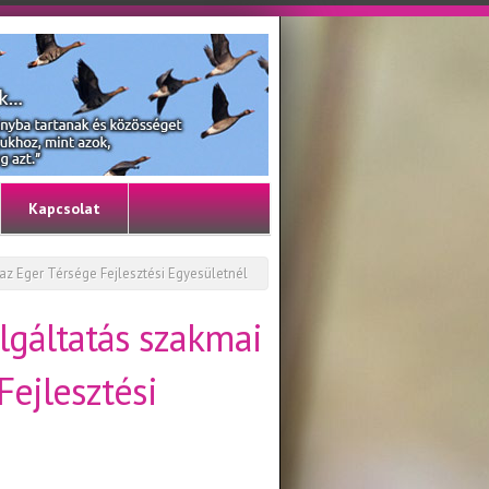
Kapcsolat
z Eger Térsége Fejlesztési Egyesületnél
lgáltatás szakmai
Fejlesztési