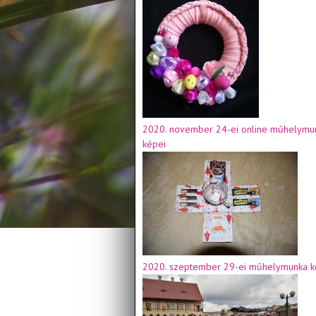
2020. november 24-ei online műhelymu
képei
2020. szeptember 29-ei műhelymunka k