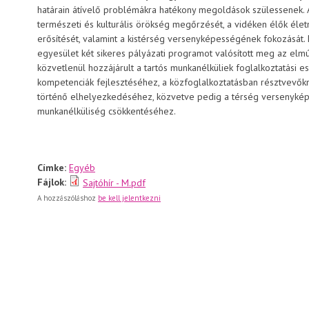
határain átívelő problémákra hatékony megoldások szülessenek. A
természeti és kulturális örökség megőrzését, a vidéken élők életm
erősítését, valamint a kistérség versenyképességének fokozását
egyesület két sikeres pályázati programot valósított meg az el
közvetlenül hozzájárult a tartós munkanélküliek foglalkoztatási 
kompetenciák fejlesztéséhez, a közfoglalkoztatásban résztvevő
történő elhelyezkedéséhez, közvetve pedig a térség versenykép
munkanélküliség csökkentéséhez.
Címke:
Egyéb
Fájlok:
Sajtóhír - M.pdf
A hozzászóláshoz
be kell jelentkezni