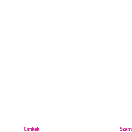
Címkék
Száml