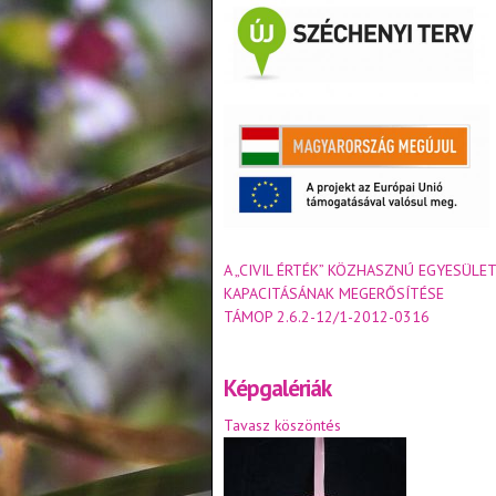
A „CIVIL ÉRTÉK” KÖZHASZNÚ EGYESÜLET
KAPACITÁSÁNAK MEGERŐSÍTÉSE
TÁMOP 2.6.2-12/1-2012-0316
Képgalériák
Tavasz köszöntés