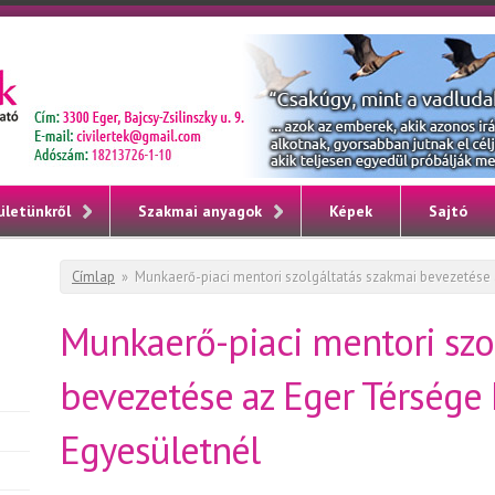
ületünkről
Szakmai anyagok
Képek
Sajtó
Jelenlegi hely
Címlap
»
Munkaerő-piaci mentori szolgáltatás szakmai bevezetése a
Munkaerő-piaci mentori szo
bevezetése az Eger Térsége 
Egyesületnél