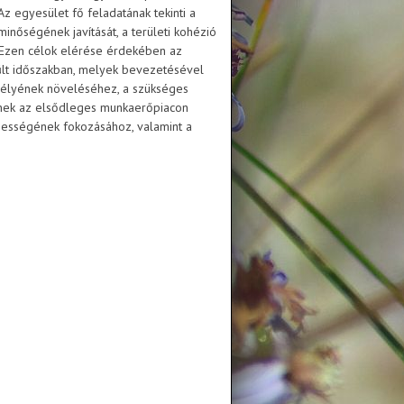
z egyesület fő feladatának tekinti a
inőségének javítását, a területi kohézió
. Ezen célok elérése érdekében az
múlt időszakban, melyek bevezetésével
esélyének növeléséhez, a szükséges
knek az elsődleges munkaerőpiacon
ességének fokozásához, valamint a