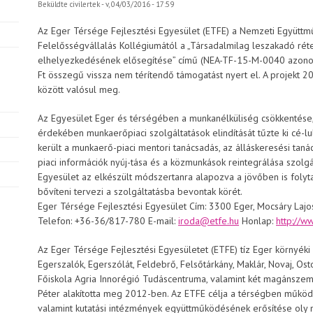
Beküldte
civilertek
- v, 04/03/2016 - 17:59
Az Eger Térsége Fejlesztési Egyesület (ETFE) a Nemzeti Együttm
Felelősségvállalás Kollégiumától a „Társadalmilag leszakadó ré
elhelyezkedésének elősegítése” című (NEA-TF-15-M-0040 azono
Ft összegű vissza nem térítendő támogatást nyert el. A projekt 2
között valósul meg.
Az Egyesület Eger és térségében a munkanélküliség csökkentése
érdekében munkaerőpiaci szolgáltatások elindítását tűzte ki cé-lu
került a munkaerő-piaci mentori tanácsadás, az álláskeresési tan
piaci információk nyúj-tása és a közmunkások reintegrálása szolg
Egyesület az elkészült módszertanra alapozva a jövőben is folyt
bővíteni tervezi a szolgáltatásba bevontak körét.
Eger Térsége Fejlesztési Egyesület Cím: 3300 Eger, Mocsáry Lajos
Telefon: +36-36/817-780 E-mail:
iroda@etfe.hu
Honlap:
http://w
Az Eger Térsége Fejlesztési Egyesületet (ETFE) tíz Eger környék
Egerszalók, Egerszólát, Feldebrő, Felsőtárkány, Maklár, Novaj, Os
Főiskola Agria Innorégió Tudáscentruma, valamint két magánszem
Péter alakította meg 2012-ben. Az ETFE célja a térségben működő 
valamint kutatási intézmények együttműködésének erősítése oly