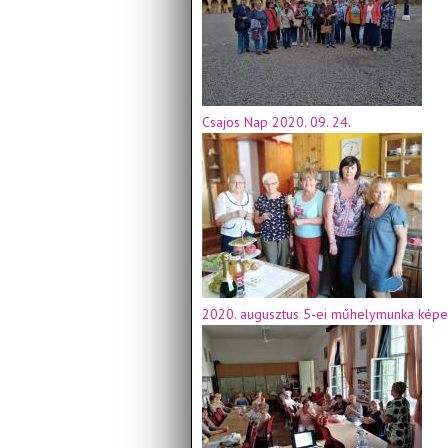
Csajos Nap 2020. 09. 24.
2020. augusztus 5-ei műhelymunka képe