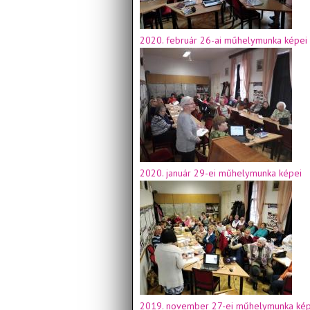
2020. február 26-ai műhelymunka képei
2020. január 29-ei műhelymunka képei
2019. november 27-ei műhelymunka kép