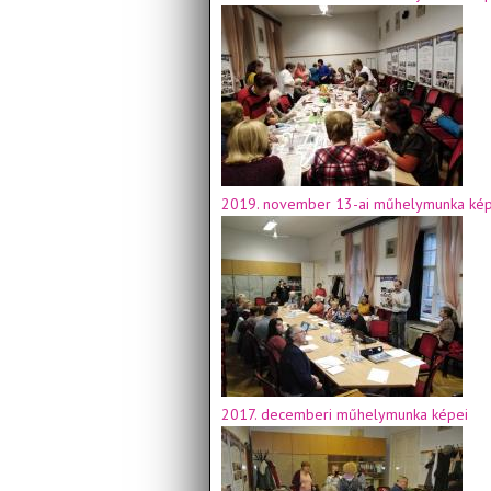
2019. november 13-ai műhelymunka kép
2017. decemberi műhelymunka képei