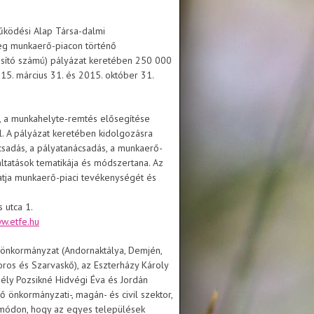
űködési Alap Társa-dalmi
teg munkaerő-piacon történő
sító számú) pályázat keretében 250 000
015. március 31. és 2015. október 31.
, a munkahelyte-remtés elősegítése
l. A pályázat keretében kidolgozásra
ácsadás, a pályatanácsadás, a munkaerő-
áltatások tematikája és módszertana. Az
atja munkaerő-piaci tevékenységét és
 utca 1.
ww.etfe.hu
i önkormányzat (Andornaktálya, Demjén,
toros és Szarvaskő), az Eszterházy Károly
ély Pozsikné Hidvégi Éva és Jordán
önkormányzati-, magán- és civil szektor,
 módon, hogy az egyes települések