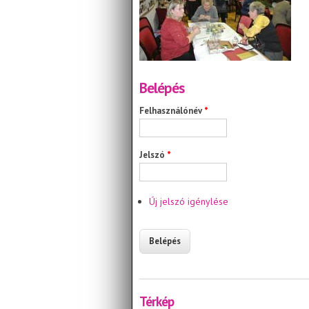
Belépés
Felhasználónév
*
Jelszó
*
Új jelszó igénylése
Térkép