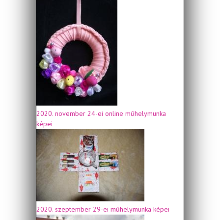
2020. november 24-ei online műhelymunka
képei
2020. szeptember 29-ei műhelymunka képei