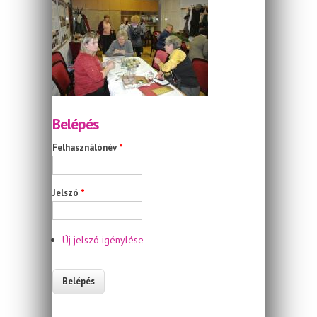
Belépés
Felhasználónév
*
Jelszó
*
Új jelszó igénylése