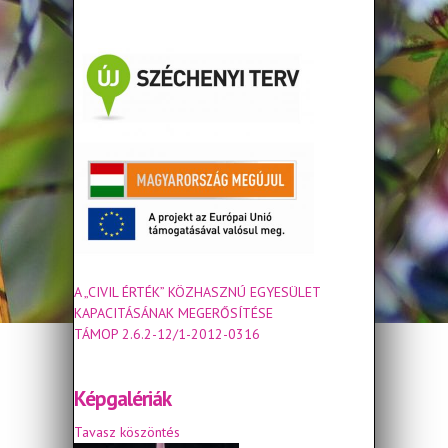
A „CIVIL ÉRTÉK” KÖZHASZNÚ EGYESÜLET
KAPACITÁSÁNAK MEGERŐSÍTÉSE
TÁMOP 2.6.2-12/1-2012-0316
Képgalériák
Tavasz köszöntés