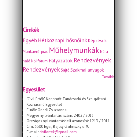
Címkék
Egyéb
Hétköznapi hősnőink
Képzések
Műhelymunkák
Munkaerő-piac
Nóra-
Rendezvények
Pályázatok
háló
Női fórum
Rendezvények
Szakmai anyagok
Sajtó
Tovább
Egyesület
"Civil Érték" Nonprofit Tanácsadó és Szolgáltató
Közhasznú Egyesület
Elnök: Ónodi Zsuzsanna
Megyei nyilvántartási szám: 2403 / 2011
Országos nyilvántartásbeli azonosító: 1213 / 2011
Cím: 3300 Eger, Bajcsy-Zsilinszky u. 9.
E-mail:
civilertek@gmail.com