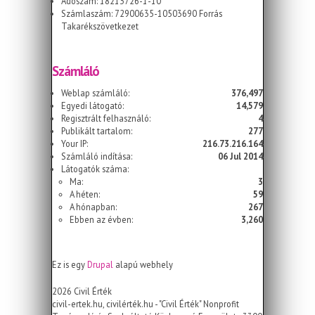
Adószám: 18213726-1-10
Számlaszám: 72900635-10503690 Forrás
Takarékszövetkezet
Számláló
Weblap számláló:
376,497
Egyedi látogató:
14,579
Regisztrált felhasználó:
4
Publikált tartalom:
277
Your IP:
216.73.216.164
Számláló indítása:
06 Jul 2014
Látogatók száma:
Ma:
3
A héten:
59
A hónapban:
267
Ebben az évben:
3,260
Ez is egy
Drupal
alapú webhely
2026 Civil Érték
civil-ertek.hu, civilérték.hu - "Civil Érték" Nonprofit