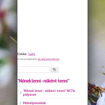
Címke:
Sajtó
A hozzászóláshoz
be kell jelentkezni
Keresés űrlap
Keresés
"Nőnek lenni - nőként tenni"
"Nőnek lenni - nőként tenni" NCTA
pályázat
Műhelymunkák