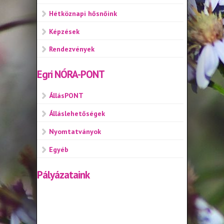
Hétköznapi hősnőink
Képzések
Rendezvények
Egri NÓRA-PONT
ÁllásPONT
Álláslehetőségek
Nyomtatványok
Egyéb
Pályázataink