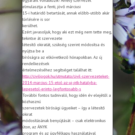
egyaránt vonatkozik! Amely szervezet
elmulasztja a fenti, jövő márciusi
15-i határidő betartását, annak előbb-utóbb akár
törlésére is sor
kerülhet.
Ezért javasoljuk, hogy aki ezt még nem tette meg,
tekintse át szervezete
létesítő okiratát, szükség szerint módosítsa és
nyújtsa be a
bíróságra az elkövetkező hónapokban. Az új
rendelkezések
értelmezéséhez segítséget találhat itt:
http://civiljogok.hu/utmutato/civil-szervezeteket-
2014-marcius-15-etol-az-uj-ptk-hatalyba-
lepesetol-erinto-legfontosabb-s
További fontos tudnivaló, hogy idén év elejétől a
közhasznú
szervezetek bírósági ügyeiket – így a létesítő
okirat
módosításának benyújtását – csak elektronikus
úton, az ÁNYK
program és az ügyfélkapu használatával