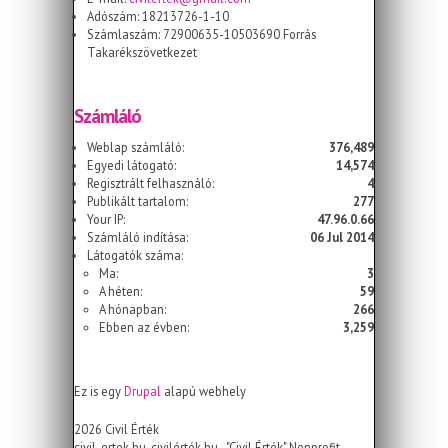
Adószám: 18213726-1-10
Számlaszám: 72900635-10503690 Forrás
Takarékszövetkezet
Számláló
Weblap számláló:
376,489
Egyedi látogató:
14,574
Regisztrált felhasználó:
4
Publikált tartalom:
277
Your IP:
47.96.0.66
Számláló indítása:
06 Jul 2014
Látogatók száma:
Ma:
3
A héten:
59
A hónapban:
266
Ebben az évben:
3,259
Ez is egy
Drupal
alapú webhely
2026 Civil Érték
civil-ertek.hu, civilérték.hu - "Civil Érték" Nonprofit