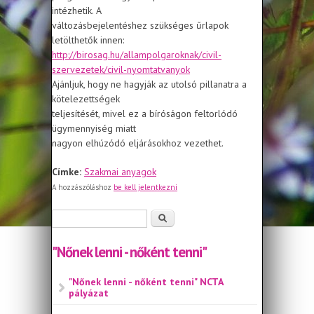
intézhetik. A
változásbejelentéshez szükséges űrlapok
letölthetők innen:
http://birosag.hu/allampolgaroknak/civil-
szervezetek/civil-nyomtatvanyok
Ajánljuk, hogy ne hagyják az utolsó pillanatra a
kötelezettségek
teljesítését, mivel ez a bíróságon feltorlódó
ügymennyiség miatt
nagyon elhúzódó eljárásokhoz vezethet.
Címke:
Szakmai anyagok
A hozzászóláshoz
be kell jelentkezni
Keresés űrlap
Keresés
"Nőnek lenni - nőként tenni"
"Nőnek lenni - nőként tenni" NCTA
pályázat