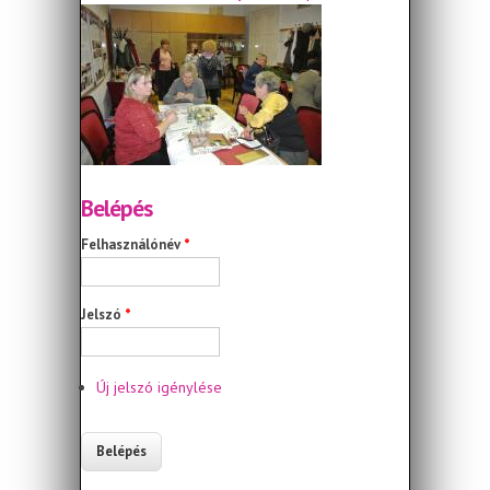
Belépés
Felhasználónév
*
Jelszó
*
Új jelszó igénylése