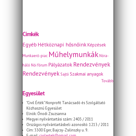
Címkék
Egyéb
Hétköznapi hősnőink
Képzések
Műhelymunkák
Munkaerő-piac
Nóra-
Rendezvények
Pályázatok
háló
Női fórum
Rendezvények
Szakmai anyagok
Sajtó
Tovább
Egyesület
"Civil Érték" Nonprofit Tanácsadó és Szolgáltató
Közhasznú Egyesület
Elnök: Ónodi Zsuzsanna
Megyei nyilvántartási szám: 2403 / 2011
Országos nyilvántartásbeli azonosító: 1213 / 2011
Cím: 3300 Eger, Bajcsy-Zsilinszky u. 9.
E-mail:
civilertek@gmail.com