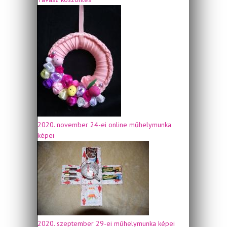
2020. november 24-ei online műhelymunka
képei
2020. szeptember 29-ei műhelymunka képei