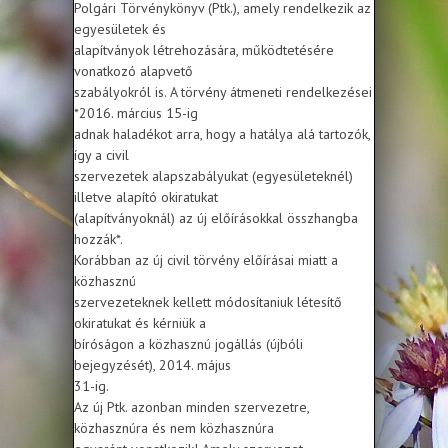
Polgári Törvénykönyv (Ptk.), amely rendelkezik az
egyesületek és
alapítványok létrehozására, működtetésére
vonatkozó alapvető
szabályokról is. A törvény átmeneti rendelkezései
*2016. március 15-ig
adnak haladékot arra, hogy a hatálya alá tartozók,
így a civil
szervezetek alapszabályukat (egyesületeknél)
illetve alapító okiratukat
(alapítványoknál) az új előírásokkal összhangba
hozzák*.
Korábban az új civil törvény előírásai miatt a
közhasznú
szervezeteknek kellett módosítaniuk létesítő
okiratukat és kérniük a
bíróságon a közhasznú jogállás (újbóli
bejegyzését), 2014. május
31-ig.
Az új Ptk. azonban minden szervezetre,
közhasznúra és nem közhasznúra