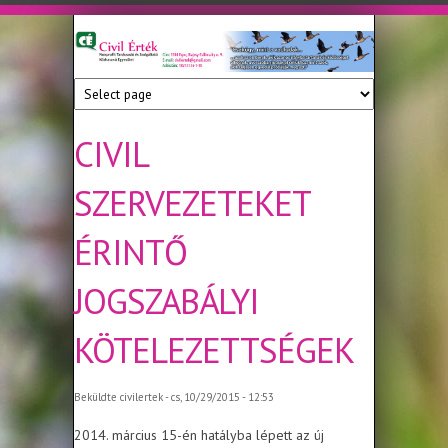
Ugrás a tartalomra
Civil
Nonprofit
Tanácsadó
Érték
és
Szolgáltató
CIVIL
Közhasznú
Egyesület
SZERVEZETEKET
ÉRINTŐ
JOGSZABÁLYI
KÖTELEZETTSÉGEK
Beküldte
civilertek
- cs, 10/29/2015 - 12:53
2014. március 15-én hatályba lépett az új