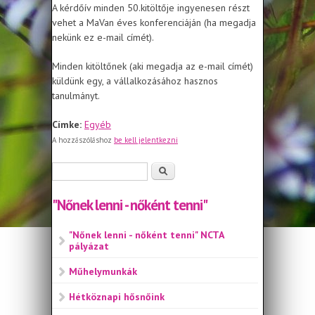
A kérdőív minden 50.kitöltője ingyenesen részt
vehet a MaVan éves konferenciáján (ha megadja
nekünk ez e-mail címét).
Minden kitöltőnek (aki megadja az e-mail címét)
küldünk egy, a vállalkozásához hasznos
tanulmányt.
Címke:
Egyéb
A hozzászóláshoz
be kell jelentkezni
Keresés űrlap
Keresés
"Nőnek lenni - nőként tenni"
"Nőnek lenni - nőként tenni" NCTA
pályázat
Műhelymunkák
Hétköznapi hősnőink