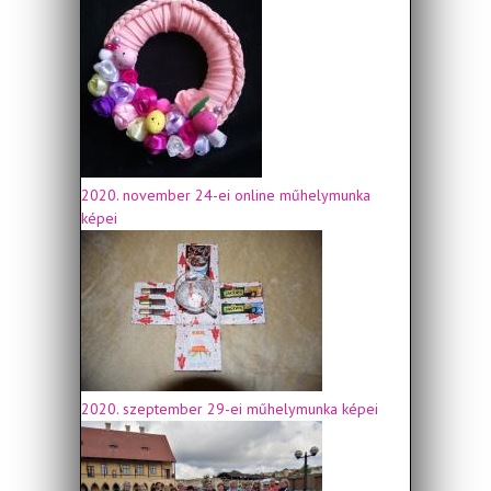
2020. november 24-ei online műhelymunka
képei
2020. szeptember 29-ei műhelymunka képei