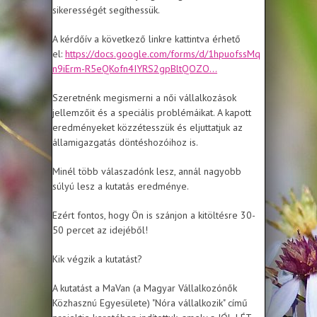
sikerességét segíthessük.
A kérdőív a következő linkre kattintva érhető
el:
https://docs.google.com/forms/d/1hpuofssMq
n9iErm-R5eQKofn4IYRS2gpBltQOZO...
Szeretnénk megismerni a női vállalkozások
jellemzőit és a speciális problémáikat. A kapott
eredményeket közzétesszük és eljuttatjuk az
államigazgatás döntéshozóihoz is.
Minél több válaszadónk lesz, annál nagyobb
súlyú lesz a kutatás eredménye.
Ezért fontos, hogy Ön is szánjon a kitöltésre 30-
50 percet az idejéből!
Kik végzik a kutatást?
A kutatást a MaVan (a Magyar Vállalkozónők
Közhasznú Egyesülete) "Nóra vállalkozik" című