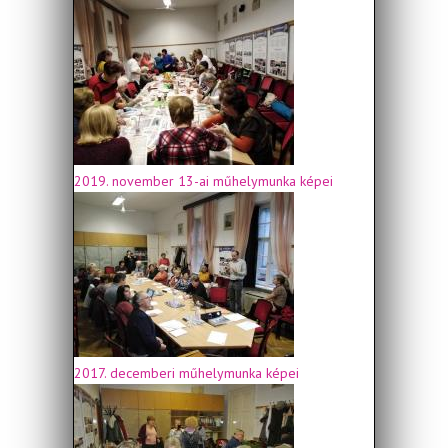
2019. november 13-ai műhelymunka képei
2017. decemberi műhelymunka képei