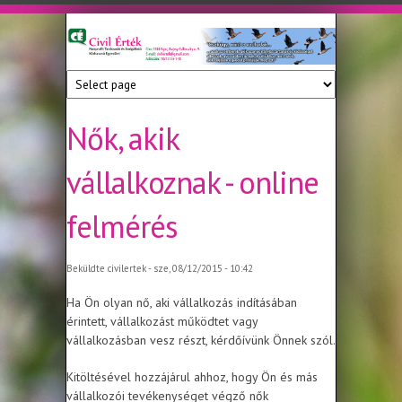
Ugrás a tartalomra
Civil
Nonprofit
Tanácsadó
Érték
és
Szolgáltató
Nők, akik
Közhasznú
Egyesület
vállalkoznak - online
felmérés
Beküldte
civilertek
- sze, 08/12/2015 - 10:42
Ha Ön olyan nő, aki vállalkozás indításában
érintett, vállalkozást működtet vagy
vállalkozásban vesz részt, kérdőívünk Önnek szól.
Kitöltésével hozzájárul ahhoz, hogy Ön és más
vállalkozói tevékenységet végző nők