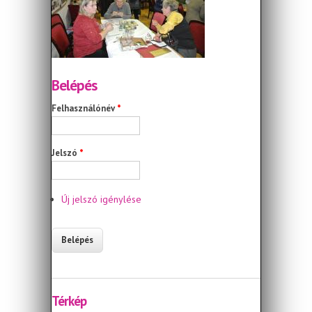
Belépés
Felhasználónév
*
Jelszó
*
Új jelszó igénylése
Térkép