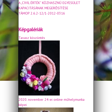
A „CIVIL ÉRTÉK” KÖZHASZNÚ EGYESÜLET
KAPACITÁSÁNAK MEGERŐSÍTÉSE
TÁMOP 2.6.2-12/1-2012-0316
Képgalériák
Tavasz köszöntés
2020. november 24-ei online műhelymunka
képei