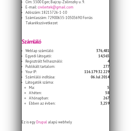
Cím: 3300 Eger, Bajcsy-Zsilinszky u. 9.
E-mail:
civilertek@gmail.com
Adószám: 18213726-1-10
Számlaszám: 72900635-10503690 Forrás
Takarékszövetkezet
Számláló
Weblap számláló:
376,481
Egyedi látogató:
14,565
Regisztrált felhasználó:
4
Publikált tartalom:
277
Your IP:
116.179.32.229
Számláló indítása:
06 Jul 2014
Látogatók száma:
Ma:
5
A héten:
58
A hónapban:
267
Ebben az évben:
3,259
Ez is egy
Drupal
alapú webhely