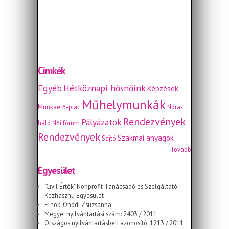
Címkék
Egyéb
Hétköznapi hősnőink
Képzések
Műhelymunkák
Munkaerő-piac
Nóra-
Rendezvények
Pályázatok
háló
Női fórum
Rendezvények
Szakmai anyagok
Sajtó
Tovább
Egyesület
"Civil Érték" Nonprofit Tanácsadó és Szolgáltató
Közhasznú Egyesület
Elnök: Ónodi Zsuzsanna
Megyei nyilvántartási szám: 2403 / 2011
Országos nyilvántartásbeli azonosító: 1213 / 2011