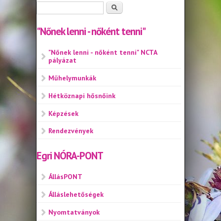
Keresés űrlap
Keresés
"Nőnek lenni - nőként tenni"
"Nőnek lenni - nőként tenni" NCTA
pályázat
Műhelymunkák
Hétköznapi hősnőink
Képzések
Rendezvények
Egri NÓRA-PONT
ÁllásPONT
Álláslehetőségek
Nyomtatványok