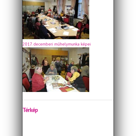
2017. decemberi műhelymunka képei
Térkép