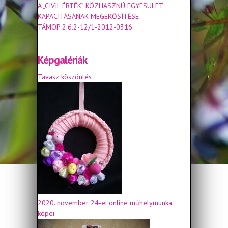
A „CIVIL ÉRTÉK” KÖZHASZNÚ EGYESÜLET
KAPACITÁSÁNAK MEGERŐSÍTÉSE
TÁMOP 2.6.2-12/1-2012-0316
Képgalériák
Tavasz köszöntés
2020. november 24-ei online műhelymunka
képei