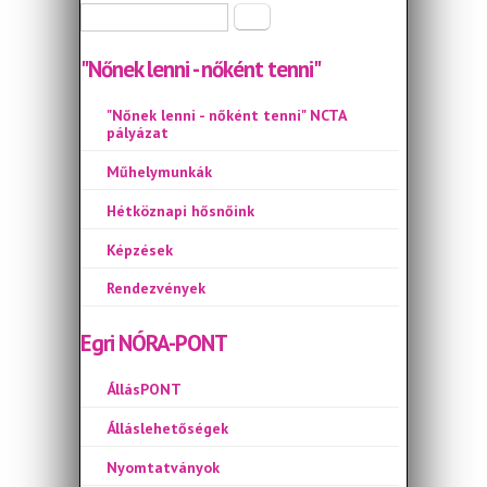
Keresés űrlap
Keresés
"Nőnek lenni - nőként tenni"
"Nőnek lenni - nőként tenni" NCTA
pályázat
Műhelymunkák
Hétköznapi hősnőink
Képzések
Rendezvények
Egri NÓRA-PONT
ÁllásPONT
Álláslehetőségek
Nyomtatványok