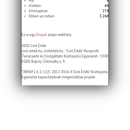
Ma:
8
A héten:
60
A hónapban:
274
Ebben az évben:
3,260
Ez is egy
Drupal
alapú webhely
2026 Civil Érték
civil-ertek.hu, civilérték.hu - "Civil Érték" Nonprofit
Tanácsadó és Szolgáltató Közhasznú Egyesület - 3300
EGER, Bajcsy-Zsilinszky u. 9.
TÁMOP 2.6.2-12/1-2012-0316 A "Civil Érték" Közhasznú
Egyesület kapacitásának megerősítése projekt