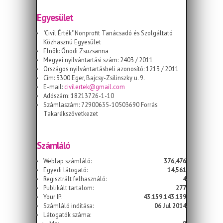
Egyesület
"Civil Érték" Nonprofit Tanácsadó és Szolgáltató
Közhasznú Egyesület
Elnök: Ónodi Zsuzsanna
Megyei nyilvántartási szám: 2403 / 2011
Országos nyilvántartásbeli azonosító: 1213 / 2011
Cím: 3300 Eger, Bajcsy-Zsilinszky u. 9.
E-mail:
civilertek@gmail.com
Adószám: 18213726-1-10
Számlaszám: 72900635-10503690 Forrás
Takarékszövetkezet
Számláló
Weblap számláló:
376,476
Egyedi látogató:
14,561
Regisztrált felhasználó:
4
Publikált tartalom:
277
Your IP:
43.159.143.139
Számláló indítása:
06 Jul 2014
Látogatók száma: