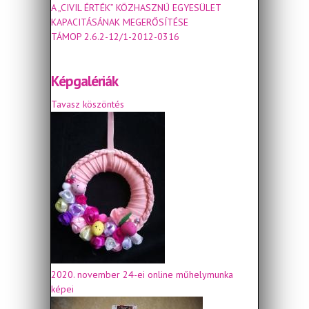
A „CIVIL ÉRTÉK” KÖZHASZNÚ EGYESÜLET
KAPACITÁSÁNAK MEGERŐSÍTÉSE
TÁMOP 2.6.2-12/1-2012-0316
Képgalériák
Tavasz köszöntés
2020. november 24-ei online műhelymunka
képei