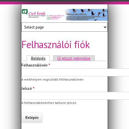
Ugrás a tartalomra
Civil
Nonprofit
Tanácsadó
Érték
és
Szolgáltató
Felhasználói fiók
Közhasznú
Egyesület
Elsődleges fülek
Belépés
(aktív fül)
Új jelszó igénylése
Felhasználónév
*
A webhelyen regisztrált felhasználónév.
Jelszó
*
A felhasználónévhez tartozó jelszó.