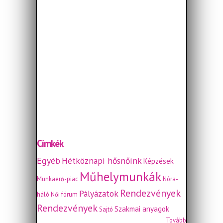
Címkék
Egyéb
Hétköznapi hősnőink
Képzések
Műhelymunkák
Munkaerő-piac
Nóra-
Rendezvények
Pályázatok
háló
Női fórum
Rendezvények
Szakmai anyagok
Sajtó
Tovább