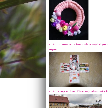
2020. november 24-ei online műhelymu
képei
2020. szeptember 29-ei műhelymunka k