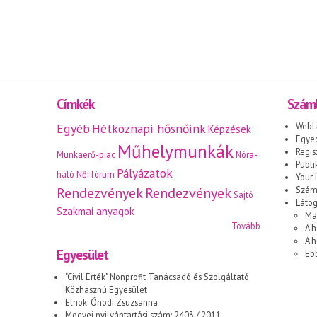
Címkék
Száml
Egyéb
Hétköznapi hősnőink
Webl
Képzések
Egyed
Műhelymunkák
Regis
Munkaerő-piac
Nóra-
Publi
Pályázatok
háló
Női fórum
Your I
Rendezvények
Rendezvények
Száml
Sajtó
Láto
Szakmai anyagok
Ma
Tovább
A h
A 
Egyesület
Eb
"Civil Érték" Nonprofit Tanácsadó és Szolgáltató
Közhasznú Egyesület
Elnök: Ónodi Zsuzsanna
Megyei nyilvántartási szám: 2403 / 2011