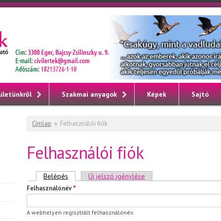
ületünkről
Szakmai anyagok
Képek
Sajtó
Jelenlegi hely
Címlap
»
Felhasználói fiók
Felhasználói fiók
Elsődleges fülek
Belépés
(aktív fül)
Új jelszó igénylése
Felhasználónév
*
A webhelyen regisztrált felhasználónév.