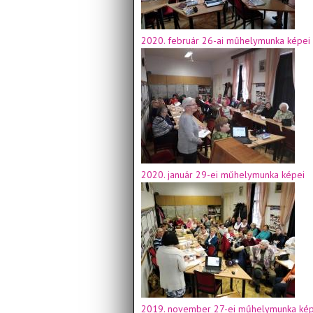
2020. február 26-ai műhelymunka képei
2020. január 29-ei műhelymunka képei
2019. november 27-ei műhelymunka kép