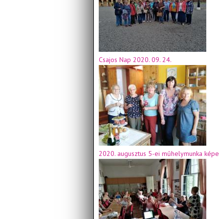
Csajos Nap 2020. 09. 24.
2020. augusztus 5-ei műhelymunka képe