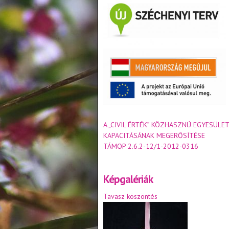
A „CIVIL ÉRTÉK” KÖZHASZNÚ EGYESÜLET
KAPACITÁSÁNAK MEGERŐSÍTÉSE
TÁMOP 2.6.2-12/1-2012-0316
Képgalériák
Tavasz köszöntés