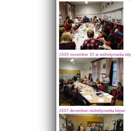
2019. november 13-ai műhelymunka kép
2017. decemberi műhelymunka képei