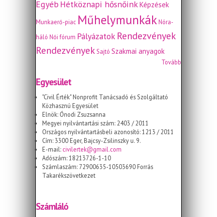
Egyéb
Hétköznapi hősnőink
Képzések
Műhelymunkák
Munkaerő-piac
Nóra-
Rendezvények
Pályázatok
háló
Női fórum
Rendezvények
Szakmai anyagok
Sajtó
Tovább
Egyesület
"Civil Érték" Nonprofit Tanácsadó és Szolgáltató
Közhasznú Egyesület
Elnök: Ónodi Zsuzsanna
Megyei nyilvántartási szám: 2403 / 2011
Országos nyilvántartásbeli azonosító: 1213 / 2011
Cím: 3300 Eger, Bajcsy-Zsilinszky u. 9.
E-mail:
civilertek@gmail.com
Adószám: 18213726-1-10
Számlaszám: 72900635-10503690 Forrás
Takarékszövetkezet
Számláló