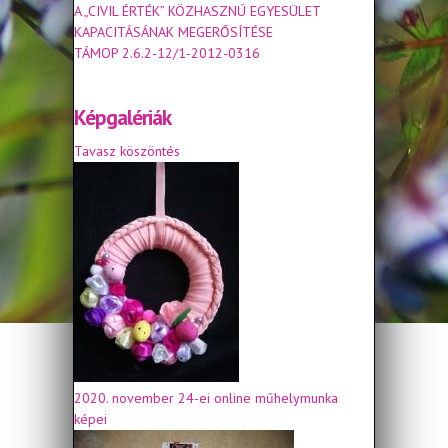
A „CIVIL ÉRTÉK” KÖZHASZNÚ EGYESÜLET
KAPACITÁSÁNAK MEGERŐSÍTÉSE
TÁMOP 2.6.2-12/1-2012-0316
Képgalériák
Tavasz köszöntés
2020. november 24-ei online műhelymunka
képei