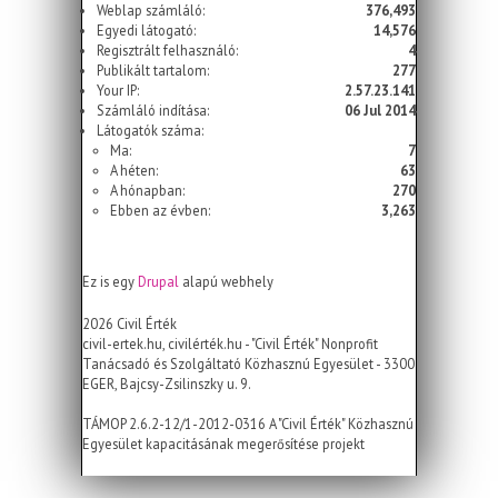
Weblap számláló:
376,493
Egyedi látogató:
14,576
Regisztrált felhasználó:
4
Publikált tartalom:
277
Your IP:
2.57.23.141
Számláló indítása:
06 Jul 2014
Látogatók száma:
Ma:
7
A héten:
63
A hónapban:
270
Ebben az évben:
3,263
Ez is egy
Drupal
alapú webhely
2026 Civil Érték
civil-ertek.hu, civilérték.hu - "Civil Érték" Nonprofit
Tanácsadó és Szolgáltató Közhasznú Egyesület - 3300
EGER, Bajcsy-Zsilinszky u. 9.
TÁMOP 2.6.2-12/1-2012-0316 A "Civil Érték" Közhasznú
Egyesület kapacitásának megerősítése projekt