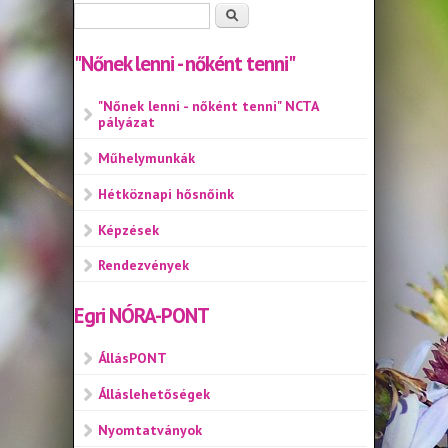
Keresés űrlap
Keresés
"Nőnek lenni - nőként tenni"
"Nőnek lenni - nőként tenni" NCTA
pályázat
Műhelymunkák
Hétköznapi hősnőink
Képzések
Rendezvények
Egri NÓRA-PONT
ÁllásPONT
Álláslehetőségek
Nyomtatványok