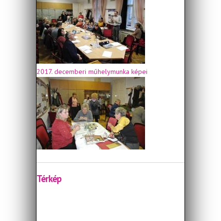
2017. decemberi műhelymunka képei
Térkép