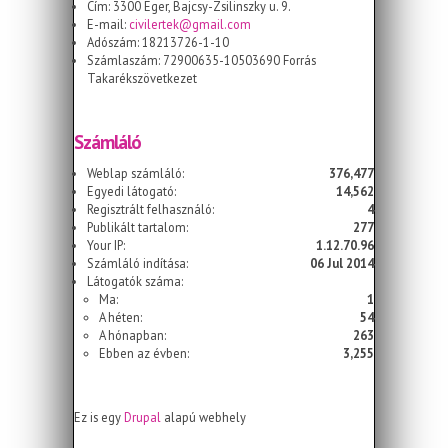
Cím: 3300 Eger, Bajcsy-Zsilinszky u. 9.
E-mail:
civilertek@gmail.com
Adószám: 18213726-1-10
Számlaszám: 72900635-10503690 Forrás
Takarékszövetkezet
Számláló
Weblap számláló:
376,477
Egyedi látogató:
14,562
Regisztrált felhasználó:
4
Publikált tartalom:
277
Your IP:
1.12.70.96
Számláló indítása:
06 Jul 2014
Látogatók száma:
Ma:
1
A héten:
54
A hónapban:
263
Ebben az évben:
3,255
Ez is egy
Drupal
alapú webhely