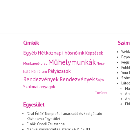
Címkék
Száml
Egyéb
Hétköznapi hősnőink
Webl
Képzések
Egyed
Műhelymunkák
Regis
Munkaerő-piac
Nóra-
Publi
Pályázatok
háló
Női fórum
Your I
Rendezvények
Rendezvények
Száml
Sajtó
Láto
Szakmai anyagok
Ma
Tovább
A h
A 
Egyesület
Eb
"Civil Érték" Nonprofit Tanácsadó és Szolgáltató
Közhasznú Egyesület
Elnök: Ónodi Zsuzsanna
Megyei nyilvántartási szám: 2403 / 2011