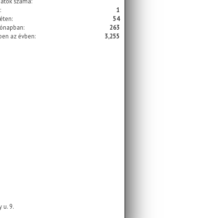
gatók száma:
:
1
éten:
54
hónapban:
263
ben az évben:
3,255
 u. 9.