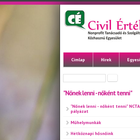
Ugrás a tartalomra
Civil
Nonprofit
Tanácsadó
Érték
és
Szolgáltató
Közhasznú
Egyesület
Címlap
Hírek
Egyes
Keresés űrlap
Keresés
"Nőnek lenni - nőként tenni"
"Nőnek lenni - nőként tenni" NCTA
pályázat
Műhelymunkák
Hétköznapi hősnőink