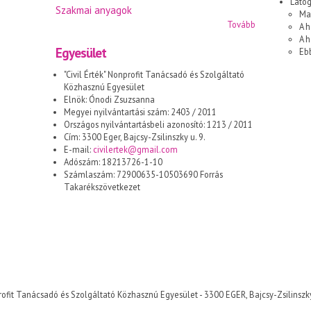
Láto
Szakmai anyagok
Ma
Tovább
A h
A 
Egyesület
Eb
"Civil Érték" Nonprofit Tanácsadó és Szolgáltató
Közhasznú Egyesület
Elnök: Ónodi Zsuzsanna
Megyei nyilvántartási szám: 2403 / 2011
Országos nyilvántartásbeli azonosító: 1213 / 2011
Cím: 3300 Eger, Bajcsy-Zsilinszky u. 9.
E-mail:
civilertek@gmail.com
Adószám: 18213726-1-10
Számlaszám: 72900635-10503690 Forrás
Takarékszövetkezet
Nonprofit Tanácsadó és Szolgáltató Közhasznú Egyesület - 3300 EGER, Bajcsy-Zsilinszky