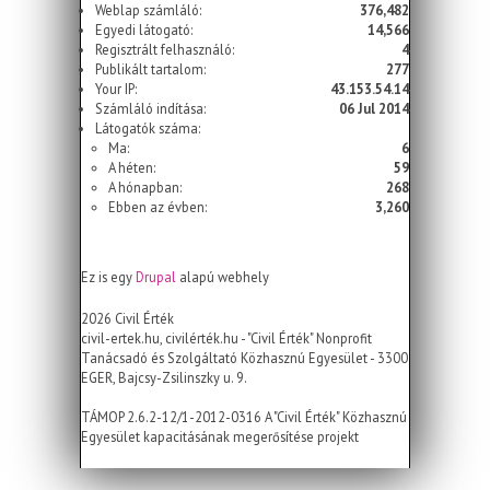
Weblap számláló:
376,482
Egyedi látogató:
14,566
Regisztrált felhasználó:
4
Publikált tartalom:
277
Your IP:
43.153.54.14
Számláló indítása:
06 Jul 2014
Látogatók száma:
Ma:
6
A héten:
59
A hónapban:
268
Ebben az évben:
3,260
Ez is egy
Drupal
alapú webhely
2026 Civil Érték
civil-ertek.hu, civilérték.hu - "Civil Érték" Nonprofit
Tanácsadó és Szolgáltató Közhasznú Egyesület - 3300
EGER, Bajcsy-Zsilinszky u. 9.
TÁMOP 2.6.2-12/1-2012-0316 A "Civil Érték" Közhasznú
Egyesület kapacitásának megerősítése projekt