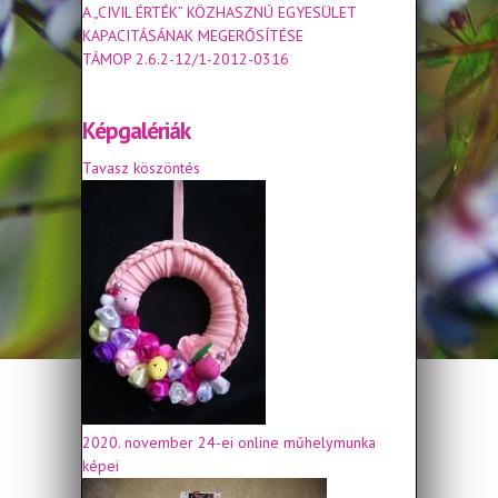
A „CIVIL ÉRTÉK” KÖZHASZNÚ EGYESÜLET
KAPACITÁSÁNAK MEGERŐSÍTÉSE
TÁMOP 2.6.2-12/1-2012-0316
Képgalériák
Tavasz köszöntés
2020. november 24-ei online műhelymunka
képei