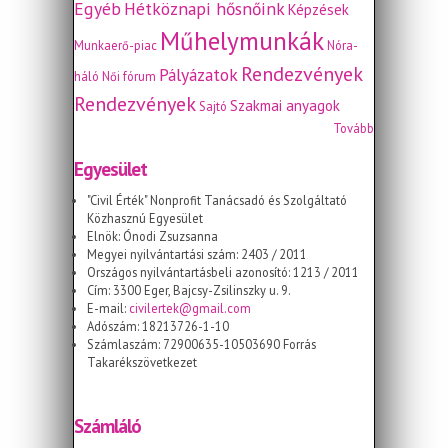
Egyéb
Hétköznapi hősnőink
Képzések
Műhelymunkák
Munkaerő-piac
Nóra-
Rendezvények
Pályázatok
háló
Női fórum
Rendezvények
Szakmai anyagok
Sajtó
Tovább
Egyesület
"Civil Érték" Nonprofit Tanácsadó és Szolgáltató
Közhasznú Egyesület
Elnök: Ónodi Zsuzsanna
Megyei nyilvántartási szám: 2403 / 2011
Országos nyilvántartásbeli azonosító: 1213 / 2011
Cím: 3300 Eger, Bajcsy-Zsilinszky u. 9.
E-mail:
civilertek@gmail.com
Adószám: 18213726-1-10
Számlaszám: 72900635-10503690 Forrás
Takarékszövetkezet
Számláló