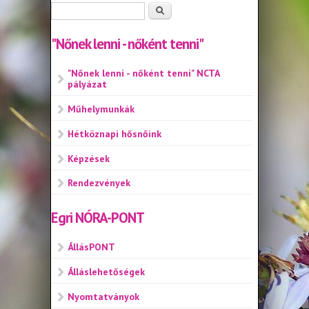
Keresés űrlap
Keresés
"Nőnek lenni - nőként tenni"
"Nőnek lenni - nőként tenni" NCTA
pályázat
Műhelymunkák
Hétköznapi hősnőink
Képzések
Rendezvények
Egri NÓRA-PONT
ÁllásPONT
Álláslehetőségek
Nyomtatványok