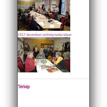
2017. decemberi műhelymunka képei
Térkép