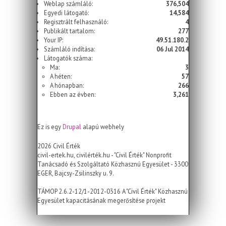
Weblap számláló:
376,504
Egyedi látogató:
14,584
Regisztrált felhasználó:
4
Publikált tartalom:
277
Your IP:
49.51.180.2
Számláló indítása:
06 Jul 2014
Látogatók száma:
Ma:
3
A héten:
57
A hónapban:
266
Ebben az évben:
3,261
Ez is egy
Drupal
alapú webhely
2026 Civil Érték
civil-ertek.hu, civilérték.hu - "Civil Érték" Nonprofit
Tanácsadó és Szolgáltató Közhasznú Egyesület - 3300
EGER, Bajcsy-Zsilinszky u. 9.
TÁMOP 2.6.2-12/1-2012-0316 A "Civil Érték" Közhasznú
Egyesület kapacitásának megerősítése projekt