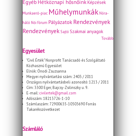
Egyéb
Hétköznapi hősnőink
Képzések
Műhelymunkák
Munkaerő-piac
Nóra-
Rendezvények
Pályázatok
háló
Női fórum
Rendezvények
Szakmai anyagok
Sajtó
Tovább
Egyesület
"Civil Érték" Nonprofit Tanácsadó és Szolgáltató
Közhasznú Egyesület
Elnök: Ónodi Zsuzsanna
Megyei nyilvántartási szám: 2403 / 2011
Országos nyilvántartásbeli azonosító: 1213 / 2011
Cím: 3300 Eger, Bajcsy-Zsilinszky u. 9.
E-mail:
civilertek@gmail.com
Adószám: 18213726-1-10
Számlaszám: 72900635-10503690 Forrás
Takarékszövetkezet
Számláló