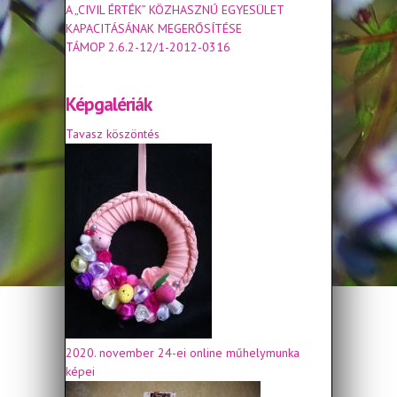
A „CIVIL ÉRTÉK” KÖZHASZNÚ EGYESÜLET
KAPACITÁSÁNAK MEGERŐSÍTÉSE
TÁMOP 2.6.2-12/1-2012-0316
Képgalériák
Tavasz köszöntés
2020. november 24-ei online műhelymunka
képei