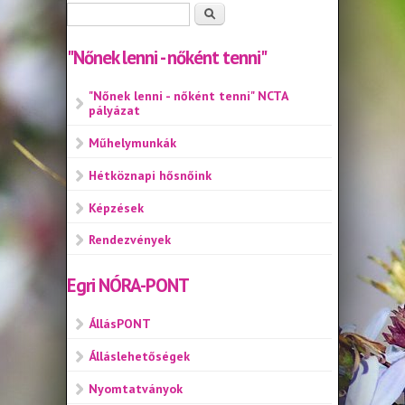
Keresés űrlap
Keresés
"Nőnek lenni - nőként tenni"
"Nőnek lenni - nőként tenni" NCTA
pályázat
Műhelymunkák
Hétköznapi hősnőink
Képzések
Rendezvények
Egri NÓRA-PONT
ÁllásPONT
Álláslehetőségek
Nyomtatványok