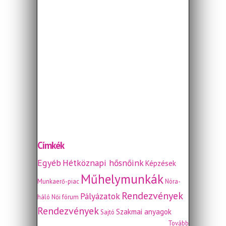
Címkék
Egyéb
Hétköznapi hősnőink
Képzések
Műhelymunkák
Munkaerő-piac
Nóra-
Rendezvények
Pályázatok
háló
Női fórum
Rendezvények
Szakmai anyagok
Sajtó
Tovább