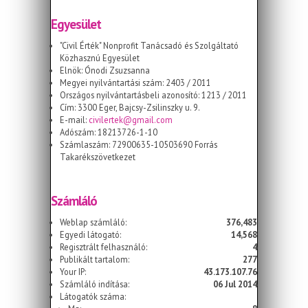
Egyesület
"Civil Érték" Nonprofit Tanácsadó és Szolgáltató
Közhasznú Egyesület
Elnök: Ónodi Zsuzsanna
Megyei nyilvántartási szám: 2403 / 2011
Országos nyilvántartásbeli azonosító: 1213 / 2011
Cím: 3300 Eger, Bajcsy-Zsilinszky u. 9.
E-mail:
civilertek@gmail.com
Adószám: 18213726-1-10
Számlaszám: 72900635-10503690 Forrás
Takarékszövetkezet
Számláló
Weblap számláló:
376,483
Egyedi látogató:
14,568
Regisztrált felhasználó:
4
Publikált tartalom:
277
Your IP:
43.173.107.76
Számláló indítása:
06 Jul 2014
Látogatók száma: