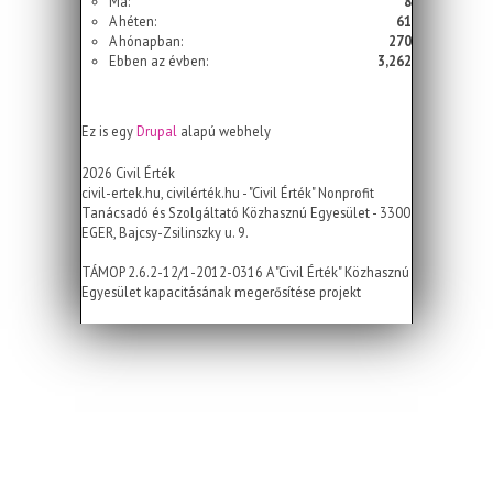
Ma:
8
A héten:
61
A hónapban:
270
Ebben az évben:
3,262
Ez is egy
Drupal
alapú webhely
2026 Civil Érték
civil-ertek.hu, civilérték.hu - "Civil Érték" Nonprofit
Tanácsadó és Szolgáltató Közhasznú Egyesület - 3300
EGER, Bajcsy-Zsilinszky u. 9.
TÁMOP 2.6.2-12/1-2012-0316 A "Civil Érték" Közhasznú
Egyesület kapacitásának megerősítése projekt