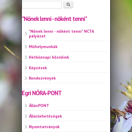
Keresés űrlap
Keresés
"Nőnek lenni - nőként tenni"
"Nőnek lenni - nőként tenni" NCTA
pályázat
Műhelymunkák
Hétköznapi hősnőink
Képzések
Rendezvények
Egri NÓRA-PONT
ÁllásPONT
Álláslehetőségek
Nyomtatványok