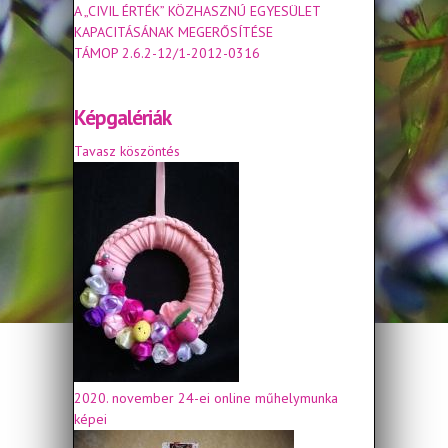
A „CIVIL ÉRTÉK” KÖZHASZNÚ EGYESÜLET
KAPACITÁSÁNAK MEGERŐSÍTÉSE
TÁMOP 2.6.2-12/1-2012-0316
Képgalériák
Tavasz köszöntés
2020. november 24-ei online műhelymunka
képei