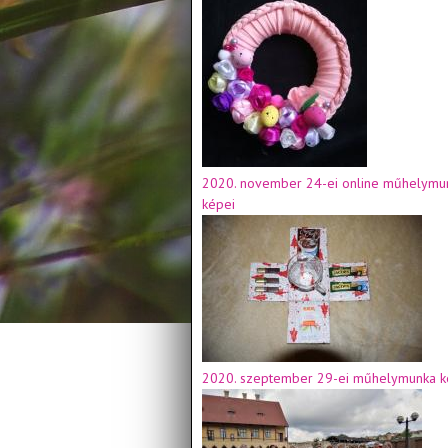
2020. november 24-ei online műhelymu
képei
2020. szeptember 29-ei műhelymunka k