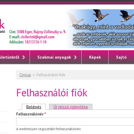
ületünkről
Szakmai anyagok
Képek
Sajtó
Jelenlegi hely
Címlap
»
Felhasználói fiók
Felhasználói fiók
Elsődleges fülek
Belépés
(aktív fül)
Új jelszó igénylése
Felhasználónév
*
A webhelyen regisztrált felhasználónév.