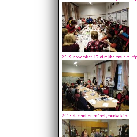
2019. november 13-ai műhelymunka kép
2017. decemberi műhelymunka képei