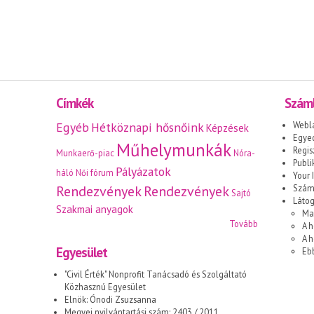
Címkék
Száml
Egyéb
Hétköznapi hősnőink
Webl
Képzések
Egyed
Műhelymunkák
Regis
Munkaerő-piac
Nóra-
Publi
Pályázatok
háló
Női fórum
Your I
Rendezvények
Rendezvények
Száml
Sajtó
Láto
Szakmai anyagok
Ma
Tovább
A h
A 
Egyesület
Eb
"Civil Érték" Nonprofit Tanácsadó és Szolgáltató
Közhasznú Egyesület
Elnök: Ónodi Zsuzsanna
Megyei nyilvántartási szám: 2403 / 2011