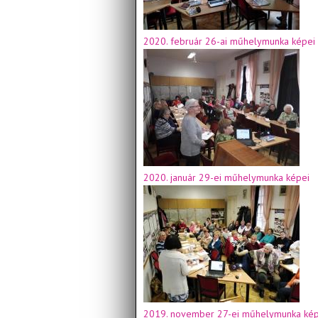
2020. február 26-ai műhelymunka képei
2020. január 29-ei műhelymunka képei
2019. november 27-ei műhelymunka kép