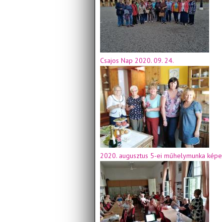
Csajos Nap 2020. 09. 24.
2020. augusztus 5-ei műhelymunka képe