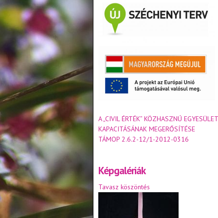
A „CIVIL ÉRTÉK” KÖZHASZNÚ EGYESÜLET
KAPACITÁSÁNAK MEGERŐSÍTÉSE
TÁMOP 2.6.2-12/1-2012-0316
Képgalériák
Tavasz köszöntés