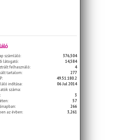
áló
ap számláló:
376,504
i látogató:
14,584
ztrált felhasználó:
4
kált tartalom:
277
P:
49.51.180.2
áló indítása:
06 Jul 2014
gatók száma:
:
3
éten:
57
hónapban:
266
ben az évben:
3,261