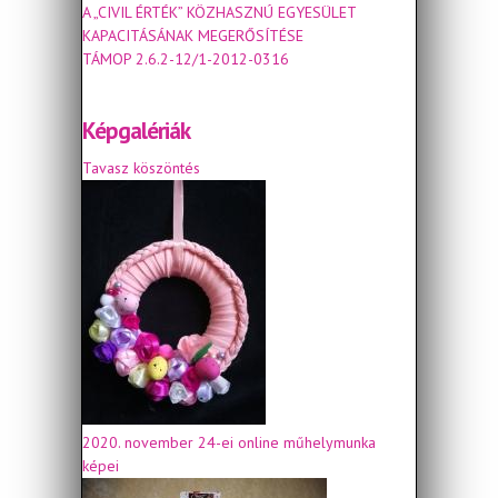
A „CIVIL ÉRTÉK” KÖZHASZNÚ EGYESÜLET
KAPACITÁSÁNAK MEGERŐSÍTÉSE
TÁMOP 2.6.2-12/1-2012-0316
Képgalériák
Tavasz köszöntés
2020. november 24-ei online műhelymunka
képei