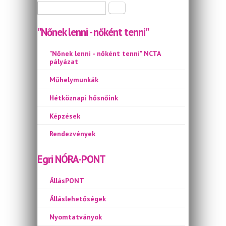
Keresés űrlap
Keresés
"Nőnek lenni - nőként tenni"
"Nőnek lenni - nőként tenni" NCTA
pályázat
Műhelymunkák
Hétköznapi hősnőink
Képzések
Rendezvények
Egri NÓRA-PONT
ÁllásPONT
Álláslehetőségek
Nyomtatványok