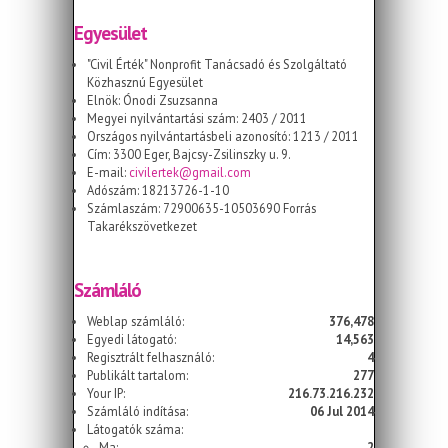
Egyesület
"Civil Érték" Nonprofit Tanácsadó és Szolgáltató
Közhasznú Egyesület
Elnök: Ónodi Zsuzsanna
Megyei nyilvántartási szám: 2403 / 2011
Országos nyilvántartásbeli azonosító: 1213 / 2011
Cím: 3300 Eger, Bajcsy-Zsilinszky u. 9.
E-mail:
civilertek@gmail.com
Adószám: 18213726-1-10
Számlaszám: 72900635-10503690 Forrás
Takarékszövetkezet
Számláló
Weblap számláló:
376,478
Egyedi látogató:
14,563
Regisztrált felhasználó:
4
Publikált tartalom:
277
Your IP:
216.73.216.232
Számláló indítása:
06 Jul 2014
Látogatók száma:
Ma:
2