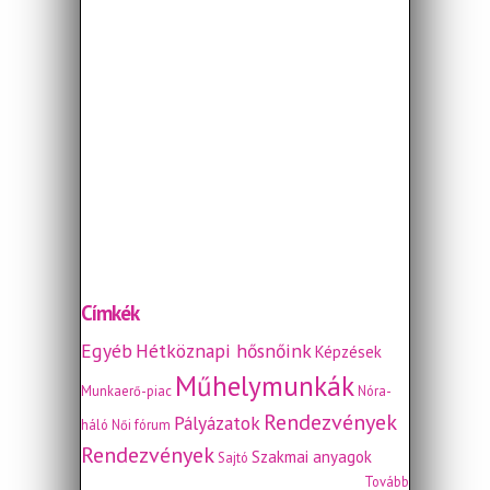
Címkék
Egyéb
Hétköznapi hősnőink
Képzések
Műhelymunkák
Munkaerő-piac
Nóra-
Rendezvények
Pályázatok
háló
Női fórum
Rendezvények
Szakmai anyagok
Sajtó
Tovább