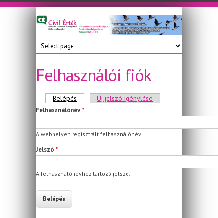
Ugrás a tartalomra
Civil
Nonprofit
Tanácsadó
Érték
és
Szolgáltató
Felhasználói fiók
Közhasznú
Egyesület
Elsődleges fülek
Belépés
(aktív fül)
Új jelszó igénylése
Felhasználónév
*
A webhelyen regisztrált felhasználónév.
Jelszó
*
A felhasználónévhez tartozó jelszó.