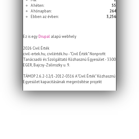
A héten:
55
A hónapban:
264
Ebben az évben:
3,256
Ez is egy
Drupal
alapú webhely
2026 Civil Érték
civil-ertek.hu, civilérték.hu - "Civil Érték" Nonprofit
Tanácsadó és Szolgáltató Közhasznú Egyesület - 3300
EGER, Bajcsy-Zsilinszky u. 9.
TÁMOP 2.6.2-12/1-2012-0316 A "Civil Érték" Közhasznú
Egyesület kapacitásának megerősítése projekt