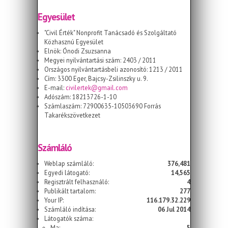
Egyesület
"Civil Érték" Nonprofit Tanácsadó és Szolgáltató
Közhasznú Egyesület
Elnök: Ónodi Zsuzsanna
Megyei nyilvántartási szám: 2403 / 2011
Országos nyilvántartásbeli azonosító: 1213 / 2011
Cím: 3300 Eger, Bajcsy-Zsilinszky u. 9.
E-mail:
civilertek@gmail.com
Adószám: 18213726-1-10
Számlaszám: 72900635-10503690 Forrás
Takarékszövetkezet
Számláló
Weblap számláló:
376,481
Egyedi látogató:
14,565
Regisztrált felhasználó:
4
Publikált tartalom:
277
Your IP:
116.179.32.229
Számláló indítása:
06 Jul 2014
Látogatók száma:
Ma:
5