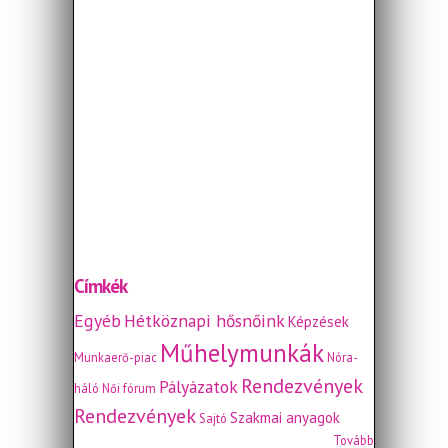
Címkék
Egyéb
Hétköznapi hősnőink
Képzések
Műhelymunkák
Munkaerő-piac
Nóra-
Rendezvények
Pályázatok
háló
Női fórum
Rendezvények
Szakmai anyagok
Sajtó
Tovább