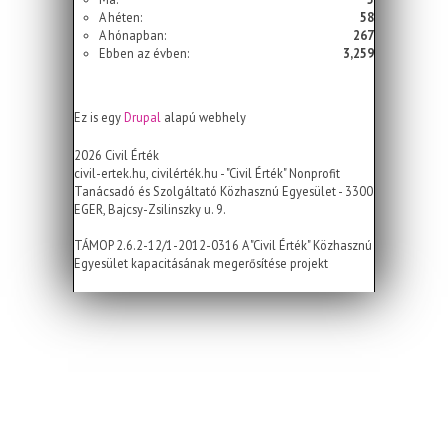
A héten:
58
A hónapban:
267
Ebben az évben:
3,259
Ez is egy
Drupal
alapú webhely
2026 Civil Érték
civil-ertek.hu, civilérték.hu - "Civil Érték" Nonprofit
Tanácsadó és Szolgáltató Közhasznú Egyesület - 3300
EGER, Bajcsy-Zsilinszky u. 9.
TÁMOP 2.6.2-12/1-2012-0316 A "Civil Érték" Közhasznú
Egyesület kapacitásának megerősítése projekt