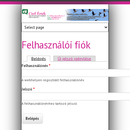
Ugrás a tartalomra
Civil
Nonprofit
Tanácsadó
Érték
és
Szolgáltató
Felhasználói fiók
Közhasznú
Egyesület
Elsődleges fülek
Belépés
(aktív fül)
Új jelszó igénylése
Felhasználónév
*
A webhelyen regisztrált felhasználónév.
Jelszó
*
A felhasználónévhez tartozó jelszó.