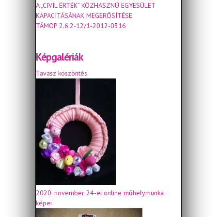
A „CIVIL ÉRTÉK” KÖZHASZNÚ EGYESÜLET
KAPACITÁSÁNAK MEGERŐSÍTÉSE
TÁMOP 2.6.2-12/1-2012-0316
Képgalériák
Tavasz köszöntés
2020. november 24-ei online műhelymunka
képei