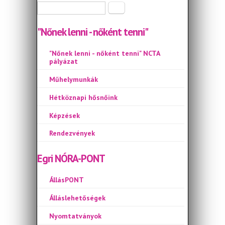
Keresés űrlap
Keresés
"Nőnek lenni - nőként tenni"
"Nőnek lenni - nőként tenni" NCTA
pályázat
Műhelymunkák
Hétköznapi hősnőink
Képzések
Rendezvények
Egri NÓRA-PONT
ÁllásPONT
Álláslehetőségek
Nyomtatványok