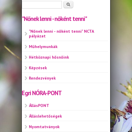
Keresés űrlap
Keresés
"Nőnek lenni - nőként tenni"
"Nőnek lenni - nőként tenni" NCTA
pályázat
Műhelymunkák
Hétköznapi hősnőink
Képzések
Rendezvények
Egri NÓRA-PONT
ÁllásPONT
Álláslehetőségek
Nyomtatványok