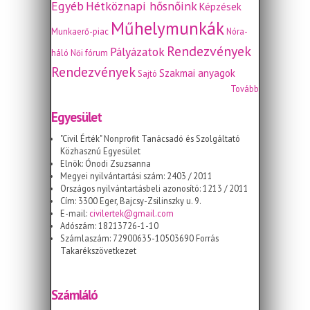
Egyéb
Hétköznapi hősnőink
Képzések
Műhelymunkák
Munkaerő-piac
Nóra-
Rendezvények
Pályázatok
háló
Női fórum
Rendezvények
Szakmai anyagok
Sajtó
Tovább
Egyesület
"Civil Érték" Nonprofit Tanácsadó és Szolgáltató
Közhasznú Egyesület
Elnök: Ónodi Zsuzsanna
Megyei nyilvántartási szám: 2403 / 2011
Országos nyilvántartásbeli azonosító: 1213 / 2011
Cím: 3300 Eger, Bajcsy-Zsilinszky u. 9.
E-mail:
civilertek@gmail.com
Adószám: 18213726-1-10
Számlaszám: 72900635-10503690 Forrás
Takarékszövetkezet
Számláló