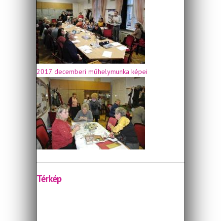
2017. decemberi műhelymunka képei
Térkép