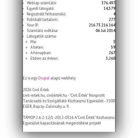
Weblap számláló:
376,497
Egyedi látogató:
14,579
Regisztrált felhasználó:
4
Publikált tartalom:
277
Your IP:
216.73.216.164
Számláló indítása:
06 Jul 2014
Látogatók száma:
Ma:
3
A héten:
59
A hónapban:
267
Ebben az évben:
3,260
Ez is egy
Drupal
alapú webhely
2026 Civil Érték
civil-ertek.hu, civilérték.hu - "Civil Érték" Nonprofit
Tanácsadó és Szolgáltató Közhasznú Egyesület - 3300
EGER, Bajcsy-Zsilinszky u. 9.
TÁMOP 2.6.2-12/1-2012-0316 A "Civil Érték" Közhasznú
Egyesület kapacitásának megerősítése projekt