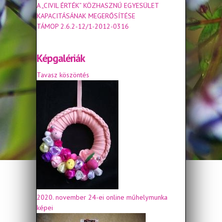
A „CIVIL ÉRTÉK” KÖZHASZNÚ EGYESÜLET
KAPACITÁSÁNAK MEGERŐSÍTÉSE
TÁMOP 2.6.2-12/1-2012-0316
Képgalériák
Tavasz köszöntés
2020. november 24-ei online műhelymunka
képei