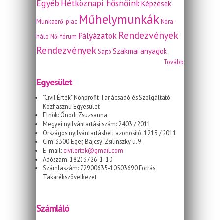
Egyéb
Hétköznapi hősnőink
Képzések
Műhelymunkák
Munkaerő-piac
Nóra-
Rendezvények
Pályázatok
háló
Női fórum
Rendezvények
Szakmai anyagok
Sajtó
Tovább
Egyesület
"Civil Érték" Nonprofit Tanácsadó és Szolgáltató
Közhasznú Egyesület
Elnök: Ónodi Zsuzsanna
Megyei nyilvántartási szám: 2403 / 2011
Országos nyilvántartásbeli azonosító: 1213 / 2011
Cím: 3300 Eger, Bajcsy-Zsilinszky u. 9.
E-mail:
civilertek@gmail.com
Adószám: 18213726-1-10
Számlaszám: 72900635-10503690 Forrás
Takarékszövetkezet
Számláló