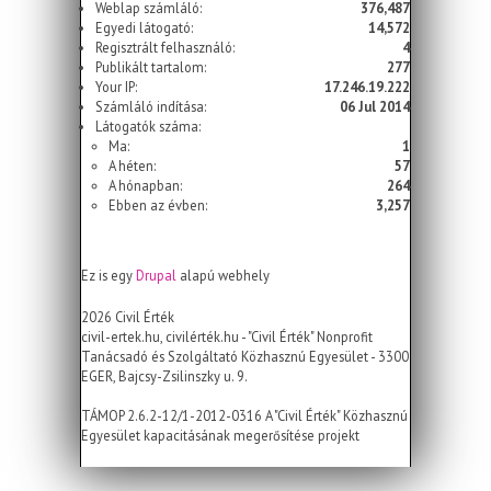
Weblap számláló:
376,487
Egyedi látogató:
14,572
Regisztrált felhasználó:
4
Publikált tartalom:
277
Your IP:
17.246.19.222
Számláló indítása:
06 Jul 2014
Látogatók száma:
Ma:
1
A héten:
57
A hónapban:
264
Ebben az évben:
3,257
Ez is egy
Drupal
alapú webhely
2026 Civil Érték
civil-ertek.hu, civilérték.hu - "Civil Érték" Nonprofit
Tanácsadó és Szolgáltató Közhasznú Egyesület - 3300
EGER, Bajcsy-Zsilinszky u. 9.
TÁMOP 2.6.2-12/1-2012-0316 A "Civil Érték" Közhasznú
Egyesület kapacitásának megerősítése projekt