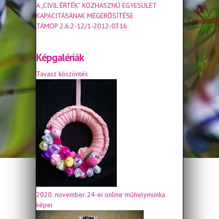
A „CIVIL ÉRTÉK” KÖZHASZNÚ EGYESÜLET
KAPACITÁSÁNAK MEGERŐSÍTÉSE
TÁMOP 2.6.2-12/1-2012-0316
Képgalériák
Tavasz köszöntés
2020. november 24-ei online műhelymunka
képei