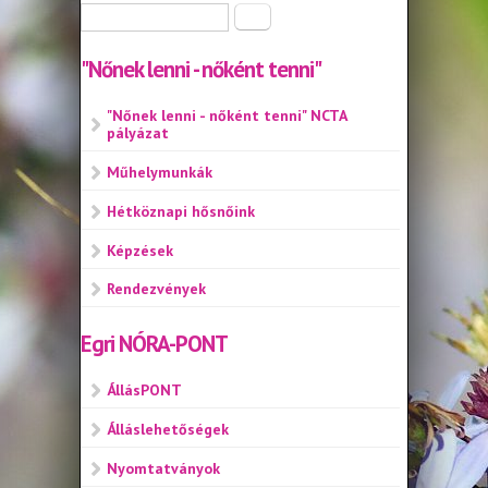
Keresés űrlap
Keresés
"Nőnek lenni - nőként tenni"
"Nőnek lenni - nőként tenni" NCTA
pályázat
Műhelymunkák
Hétköznapi hősnőink
Képzések
Rendezvények
Egri NÓRA-PONT
ÁllásPONT
Álláslehetőségek
Nyomtatványok