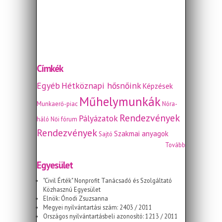
Címkék
Egyéb
Hétköznapi hősnőink
Képzések
Műhelymunkák
Munkaerő-piac
Nóra-
Rendezvények
Pályázatok
háló
Női fórum
Rendezvények
Szakmai anyagok
Sajtó
Tovább
Egyesület
"Civil Érték" Nonprofit Tanácsadó és Szolgáltató
Közhasznú Egyesület
Elnök: Ónodi Zsuzsanna
Megyei nyilvántartási szám: 2403 / 2011
Országos nyilvántartásbeli azonosító: 1213 / 2011