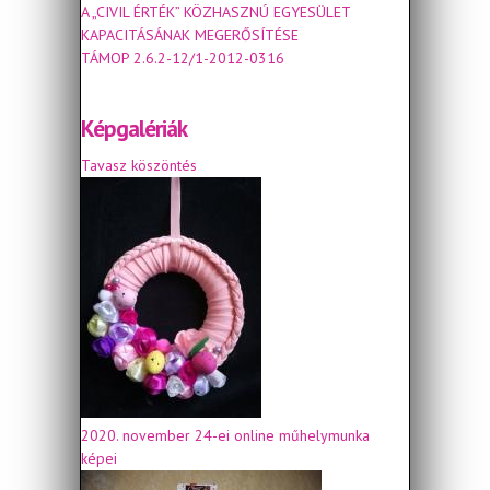
A „CIVIL ÉRTÉK” KÖZHASZNÚ EGYESÜLET
KAPACITÁSÁNAK MEGERŐSÍTÉSE
TÁMOP 2.6.2-12/1-2012-0316
Képgalériák
Tavasz köszöntés
2020. november 24-ei online műhelymunka
képei