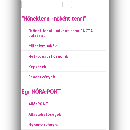
Keresés űrlap
Keresés
"Nőnek lenni - nőként tenni"
"Nőnek lenni - nőként tenni" NCTA
pályázat
Műhelymunkák
Hétköznapi hősnőink
Képzések
Rendezvények
Egri NÓRA-PONT
ÁllásPONT
Álláslehetőségek
Nyomtatványok