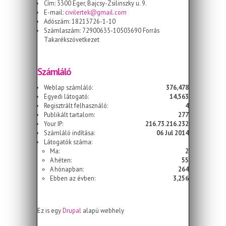
Cím: 3300 Eger, Bajcsy-Zsilinszky u. 9.
E-mail:
civilertek@gmail.com
Adószám: 18213726-1-10
Számlaszám: 72900635-10503690 Forrás
Takarékszövetkezet
Számláló
Weblap számláló:
376,478
Egyedi látogató:
14,563
Regisztrált felhasználó:
4
Publikált tartalom:
277
Your IP:
216.73.216.232
Számláló indítása:
06 Jul 2014
Látogatók száma:
Ma:
2
A héten:
55
A hónapban:
264
Ebben az évben:
3,256
Ez is egy
Drupal
alapú webhely