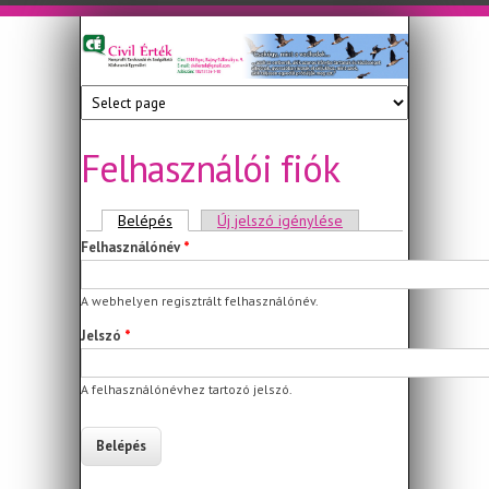
Ugrás a tartalomra
Civil
Nonprofit
Tanácsadó
Érték
és
Szolgáltató
Felhasználói fiók
Közhasznú
Egyesület
Elsődleges fülek
Belépés
(aktív fül)
Új jelszó igénylése
Felhasználónév
*
A webhelyen regisztrált felhasználónév.
Jelszó
*
A felhasználónévhez tartozó jelszó.