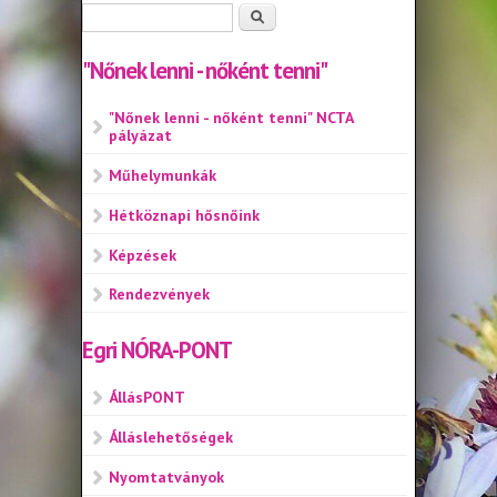
Keresés űrlap
Keresés
"Nőnek lenni - nőként tenni"
"Nőnek lenni - nőként tenni" NCTA
pályázat
Műhelymunkák
Hétköznapi hősnőink
Képzések
Rendezvények
Egri NÓRA-PONT
ÁllásPONT
Álláslehetőségek
Nyomtatványok