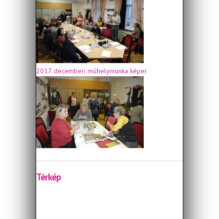
2017. decemberi műhelymunka képei
Térkép