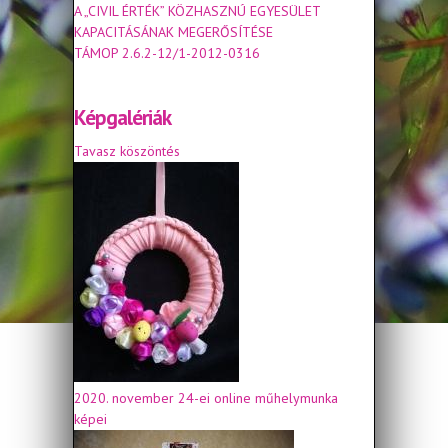
A „CIVIL ÉRTÉK” KÖZHASZNÚ EGYESÜLET
KAPACITÁSÁNAK MEGERŐSÍTÉSE
TÁMOP 2.6.2-12/1-2012-0316
Képgalériák
Tavasz köszöntés
2020. november 24-ei online műhelymunka
képei