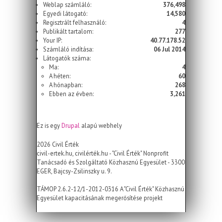
Weblap számláló:
376,498
Egyedi látogató:
14,580
Regisztrált felhasználó:
4
Publikált tartalom:
277
Your IP:
40.77.178.52
Számláló indítása:
06 Jul 2014
Látogatók száma:
Ma:
4
A héten:
60
A hónapban:
268
Ebben az évben:
3,261
Ez is egy
Drupal
alapú webhely
2026 Civil Érték
civil-ertek.hu, civilérték.hu - "Civil Érték" Nonprofit
Tanácsadó és Szolgáltató Közhasznú Egyesület - 3300
EGER, Bajcsy-Zsilinszky u. 9.
TÁMOP 2.6.2-12/1-2012-0316 A "Civil Érték" Közhasznú
Egyesület kapacitásának megerősítése projekt