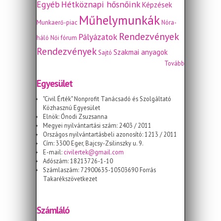
Egyéb
Hétköznapi hősnőink
Képzések
Műhelymunkák
Munkaerő-piac
Nóra-
Rendezvények
Pályázatok
háló
Női fórum
Rendezvények
Szakmai anyagok
Sajtó
Tovább
Egyesület
"Civil Érték" Nonprofit Tanácsadó és Szolgáltató
Közhasznú Egyesület
Elnök: Ónodi Zsuzsanna
Megyei nyilvántartási szám: 2403 / 2011
Országos nyilvántartásbeli azonosító: 1213 / 2011
Cím: 3300 Eger, Bajcsy-Zsilinszky u. 9.
E-mail:
civilertek@gmail.com
Adószám: 18213726-1-10
Számlaszám: 72900635-10503690 Forrás
Takarékszövetkezet
Számláló