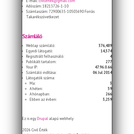
E-mail:
civilertek@gmail.com
Adószám: 18213726-1-10
Számlaszám: 72900635-10503690 Forrás
Takarékszövetkezet
Számláló
Weblap számláló:
376,489
Egyedi látogató:
14,574
Regisztrált felhasználó:
4
Publikált tartalom:
277
Your IP:
47.96.0.66
Számláló indítása:
06 Jul 2014
Látogatók száma:
Ma:
3
A héten:
59
A hónapban:
266
Ebben az évben:
3,259
Ez is egy
Drupal
alapú webhely
2026 Civil Érték