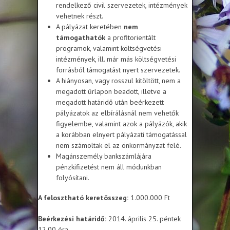
rendelkező civil szervezetek, intézmények
vehetnek részt.
A pályázat keretében
nem
támogathatók
a profitorientált
programok, valamint költségvetési
intézmények, ill. már más költségvetési
forrásból támogatást nyert szervezetek.
A hiányosan, vagy rosszul kitöltött, nem a
megadott űrlapon beadott, illetve a
megadott határidő után beérkezett
pályázatok az elbírálásnál nem vehetők
figyelembe, valamint azok a pályázók, akik
a korábban elnyert pályázati támogatással
nem számoltak el az önkormányzat felé.
Magánszemély bankszámlájára
pénzkifizetést nem áll módunkban
folyósítani.
A felosztható keretösszeg:
1.000.000 Ft
Beérkezési határidő:
2014. április 25. péntek
12.00 óra.