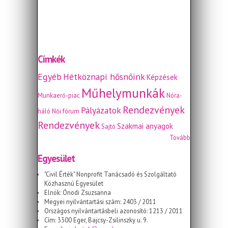
Címkék
Egyéb
Hétköznapi hősnőink
Képzések
Műhelymunkák
Munkaerő-piac
Nóra-
Rendezvények
Pályázatok
háló
Női fórum
Rendezvények
Szakmai anyagok
Sajtó
Tovább
Egyesület
"Civil Érték" Nonprofit Tanácsadó és Szolgáltató
Közhasznú Egyesület
Elnök: Ónodi Zsuzsanna
Megyei nyilvántartási szám: 2403 / 2011
Országos nyilvántartásbeli azonosító: 1213 / 2011
Cím: 3300 Eger, Bajcsy-Zsilinszky u. 9.