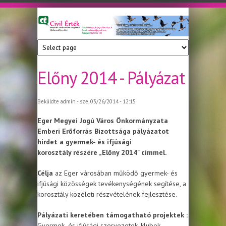
Ugrás a tartalomra
Civil
Nonprofit
Tanácsadó
Érték
és
Szolgáltató
Előny 2014 - Pályázat
Közhasznú
Egyesület
Beküldte
admin
- sze, 03/26/2014 - 12:15
E
ger Megyei Jogú Város Önkormányzata
Emberi Erőforrás Bizottsága pályázatot
hirdet a gyermek- és ifjúsági
korosztály részére „Előny 2014" címmel.
Célja
az Eger városában működő gyermek- és
ifjúsági közösségek tevékenységének segítése, a
korosztály közéleti részvételének fejlesztése.
Pályázati keretében támogatható projektek :
Gyermek- és ifjúsági szervezetek, klubok,