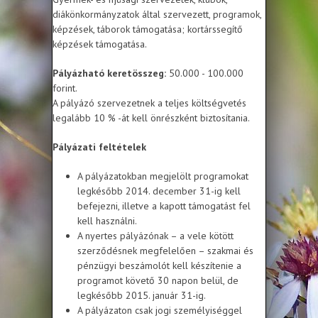
diákönkormányzatok által szervezett, programok,
képzések, táborok támogatása; kortárssegítő
képzések támogatása.
Pályázható keretösszeg:
50.000 - 100.000
forint.
A pályázó szervezetnek a teljes költségvetés
legalább 10 % -át kell önrészként biztosítania.
Pályázati feltételek
A pályázatokban megjelölt programokat
legkésőbb 2014. december 31-ig kell
befejezni, illetve a kapott támogatást fel
kell használni.
A nyertes pályázónak – a vele kötött
szerződésnek megfelelően – szakmai és
pénzügyi beszámolót kell készítenie a
programot követő 30 napon belül, de
legkésőbb 2015. január 31-ig.
A pályázaton csak jogi személyiséggel