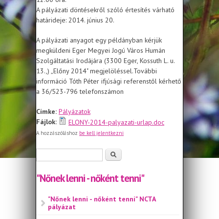
A pályázati döntésekről szóló értesítés várható
határideje: 2014. június 20.
A pályázati anyagot egy példányban kérjük
megküldeni Eger Megyei Jogú Város Humán
Szolgáltatási Irodájára (3300 Eger, Kossuth L. u.
13.,) „Előny 2014" megjelöléssel.További
információ Tóth Péter ifjúsági referenstől kérhető
a 36/523-796 telefonszámon
Címke:
Pályázatok
Fájlok:
ELONY-2014-palyazati-urlap.doc
A hozzászóláshoz
be kell jelentkezni
Keresés űrlap
Keresés
"Nőnek lenni - nőként tenni"
"Nőnek lenni - nőként tenni" NCTA
pályázat