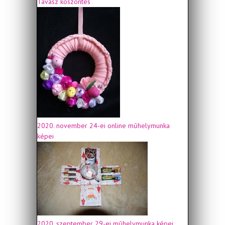
Tavasz köszöntés
2020. november 24-ei online műhelymunka
képei
2020. szeptember 29-ei műhelymunka képei