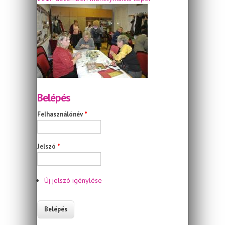
Belépés
Felhasználónév
*
Jelszó
*
Új jelszó igénylése