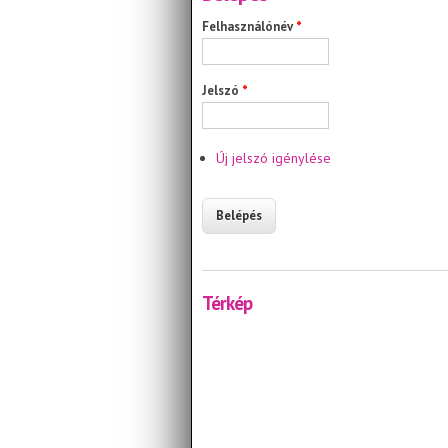
Felhasználónév
*
Jelszó
*
Új jelszó igénylése
Térkép