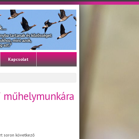
Kapcsolat
ai műhelymunkára
ort soron következő