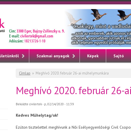
ületünkről
Szakmai anyagok
Képek
Sajtó
Jelenlegi hely
Címlap
»
Meghívó 2020. február 26-ai műhelymunkára
Meghívó 2020. február 26-
Beküldte
civilertek
- p, 02/14/2020 - 11:39
Kedves Műhelytag/ok!
Ezúton tisztelettel meghívunk a Női Esélyegyenlőségi Civil Csop