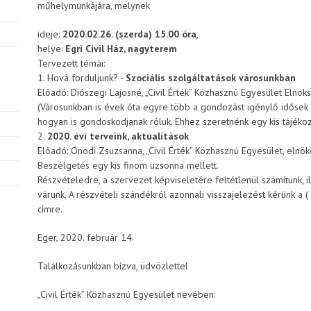
műhelymunkájára, melynek
ideje:
2020.02.26. (szerda) 15.00 óra
,
helye:
Egri Civil Ház, nagyterem
Tervezett témái:
1. Hová forduljunk? -
Szociális szolgáltatások városunkban
Előadó: Diószegi Lajosné, „Civil Érték” Közhasznú Egyesület Elnöksé
(Városunkban is évek óta egyre több a gondozást igénylő idősek
hogyan is gondoskodjanak róluk. Ehhez szeretnénk egy kis tájékozt
2.
2020. évi terveink, aktualitások
Előadó: Ónodi Zsuzsanna, „Civil Érték” Közhasznú Egyesület, elnök
Beszélgetés egy kis finom uzsonna mellett.
Részvételedre, a szervezet képviseletére feltétlenül számítunk, 
várunk. A részvételi szándékról azonnali visszajelezést kérünk a (
címre.
Eger, 2020. február 14.
Találkozásunkban bízva, üdvözlettel
„Civil Érték” Közhasznú Egyesület nevében: