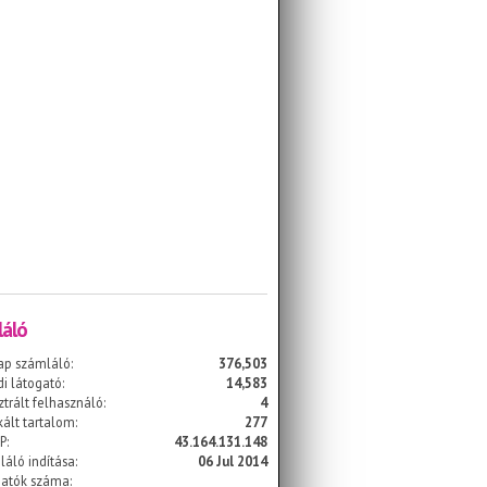
áló
ap számláló:
376,503
i látogató:
14,583
ztrált felhasználó:
4
kált tartalom:
277
P:
43.164.131.148
áló indítása:
06 Jul 2014
gatók száma: