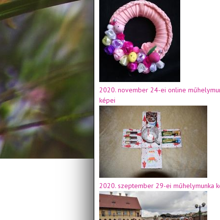
2020. november 24-ei online műhelymu
képei
2020. szeptember 29-ei műhelymunka k