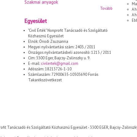
Szakmai anyagok
Ma
Tovább
A h
A 
Egyesület
Eb
"Civil Érték" Nonprofit Tanácsadó és Szolgáltató
Közhasznú Egyesület
Elnök: Ónodi Zsuzsanna
Megyei nyilvántartási szám: 2403 / 2011
Országos nyilvántartásbeli azonosító: 1213 / 2011
Cím: 3300 Eger, Bajcsy-Zsilinszky u. 9.
E-mail:
civilertek@gmail.com
Adószám: 18213726-1-10
Számlaszám: 72900635-10503690 Forrás
Takarékszövetkezet
Nonprofit Tanácsadó és Szolgáltató Közhasznú Egyesület - 3300 EGER, Bajcsy-Zsilinszky