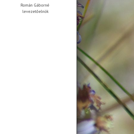
n Gáborné
őelnök