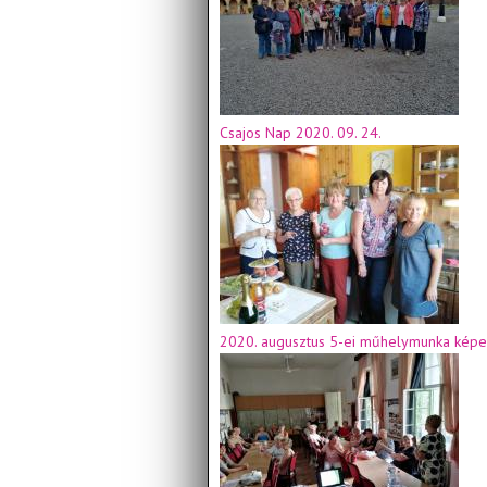
Csajos Nap 2020. 09. 24.
2020. augusztus 5-ei műhelymunka képe