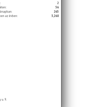
:
2
éten:
56
hónapban:
265
ben az évben:
3,260
 u. 9.