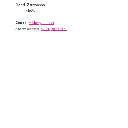
Ónodi Zsuzsanna Romá
elnök levezet
Címke:
Műhelymunkák
A hozzászóláshoz
be kell jelentkezni