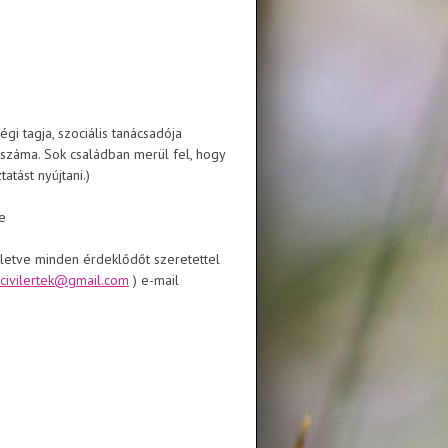
gi tagja, szociális tanácsadója
 száma. Sok családban merül fel, hogy
atást nyújtani.)
e
illetve minden érdeklődőt szeretettel
civilertek@gmail.com
) e-mail