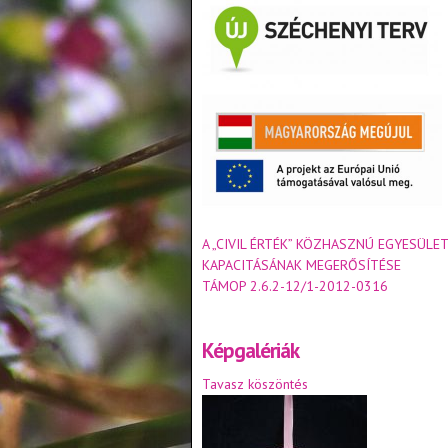
A „CIVIL ÉRTÉK” KÖZHASZNÚ EGYESÜLET
KAPACITÁSÁNAK MEGERŐSÍTÉSE
TÁMOP 2.6.2-12/1-2012-0316
Képgalériák
Tavasz köszöntés