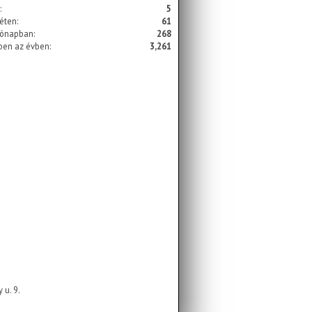
:
5
éten:
61
hónapban:
268
ben az évben:
3,261
 u. 9.