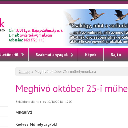
ületünkről
Szakmai anyagok
Képek
Sajtó
Jelenlegi hely
Címlap
»
Meghívó október 25-i műhelymunkára
Meghívó október 25-i műh
Beküldte
civilertek
- cs, 10/18/2018 - 12:00
MEGHÍVÓ
Kedves Műhelytag/ok!