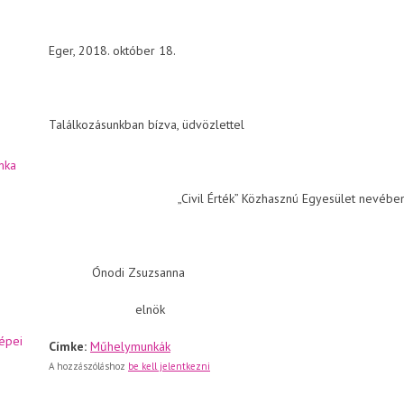
Eger, 2018. október 18.
Találkozásunkban bízva, üdvözlettel
nka
„Civil Érték” Közhasznú Egyesület
Ónodi Zsuzsanna Román 
elnök levezető
épei
Címke:
Műhelymunkák
A hozzászóláshoz
be kell jelentkezni