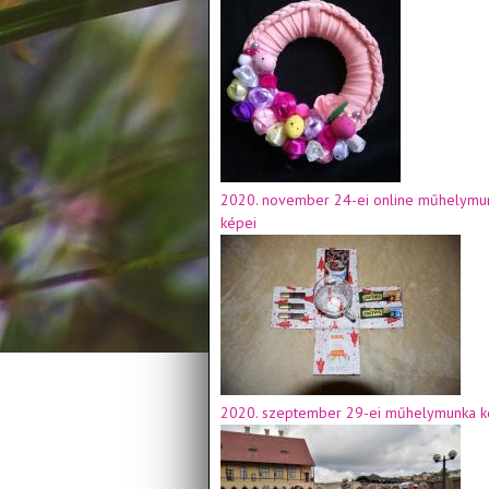
2020. november 24-ei online műhelymu
képei
2020. szeptember 29-ei műhelymunka k