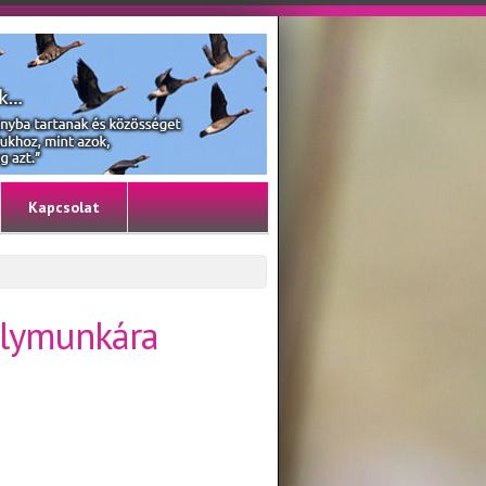
Kapcsolat
elymunkára