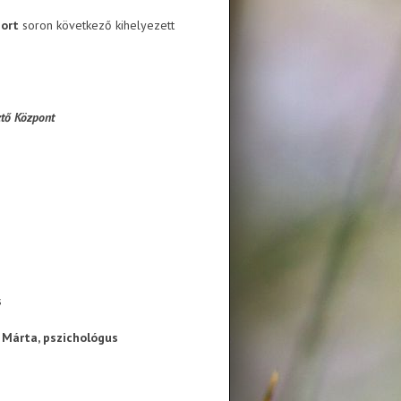
port
soron következő kihelyezett
tő Központ
s
i Márta, pszichológus