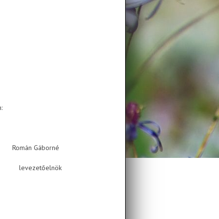
 nevében:
Gáborné
elnök