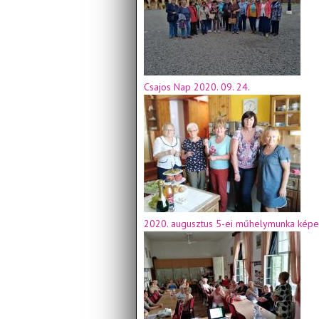
Csajos Nap 2020. 09. 24.
2020. augusztus 5-ei műhelymunka képe