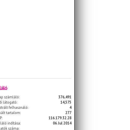
áló
ap számláló:
376,491
i látogató:
14,575
ztrált felhasználó:
4
kált tartalom:
277
P:
116.179.32.28
áló indítása:
06 Jul 2014
gatók száma: