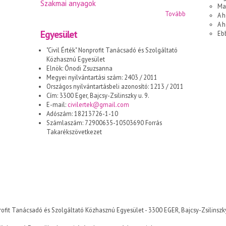
Szakmai anyagok
Ma
Tovább
A h
A 
Egyesület
Eb
"Civil Érték" Nonprofit Tanácsadó és Szolgáltató
Közhasznú Egyesület
Elnök: Ónodi Zsuzsanna
Megyei nyilvántartási szám: 2403 / 2011
Országos nyilvántartásbeli azonosító: 1213 / 2011
Cím: 3300 Eger, Bajcsy-Zsilinszky u. 9.
E-mail:
civilertek@gmail.com
Adószám: 18213726-1-10
Számlaszám: 72900635-10503690 Forrás
Takarékszövetkezet
Nonprofit Tanácsadó és Szolgáltató Közhasznú Egyesület - 3300 EGER, Bajcsy-Zsilinszky