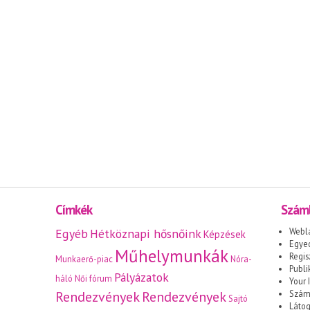
Címkék
Száml
Egyéb
Hétköznapi hősnőink
Webl
Képzések
Egyed
Műhelymunkák
Regis
Munkaerő-piac
Nóra-
Publi
Pályázatok
háló
Női fórum
Your I
Rendezvények
Rendezvények
Száml
Sajtó
Láto