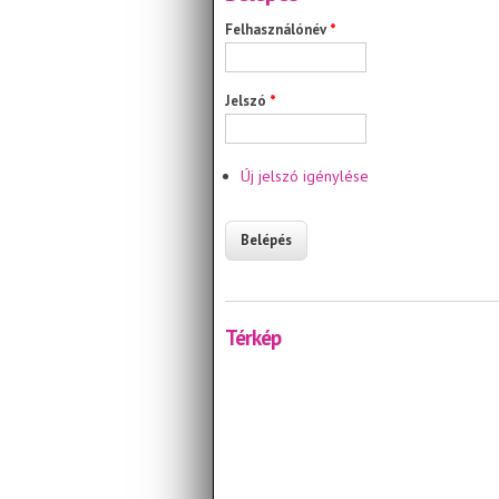
Felhasználónév
*
Jelszó
*
Új jelszó igénylése
Térkép