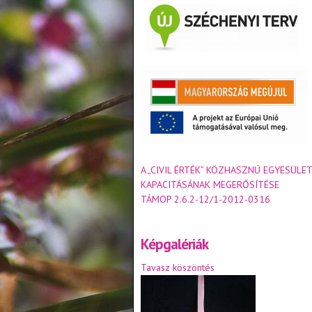
A „CIVIL ÉRTÉK” KÖZHASZNÚ EGYESÜLET
KAPACITÁSÁNAK MEGERŐSÍTÉSE
TÁMOP 2.6.2-12/1-2012-0316
Képgalériák
Tavasz köszöntés