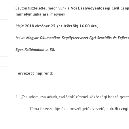
Ezúton tisztelettel meghívunk a
Női Esélyegyenlőségi Civil Cso
műhelymunkájára
, melynek
ideje
:
2018.október 25. (csütörtök) 16.00 óra,
helye:
Magyar Ökumenikus Segélyszervezet Egri Szociális és Fejlesz
Eger, Kallómalom u. 88.
Tervezett napirend:
1. „Családom, családunk, családok” címmel közösségi beszélgeté
Téma felvezetője és a beszélgetés vezetője:
dr. Hídvég