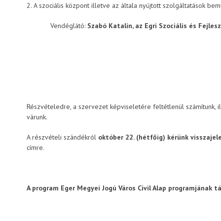
2. A szociális központ illetve az általa nyújtott szolgáltatások be
Vendéglátó:
Szabó Katalin, az Egri Szociális és Fejle
Részvételedre, a szervezet képviseletére feltétlenül számítunk, 
várunk.
A részvételi szándékról
október 22. (hétfőig) kérünk visszaje
címre.
A program Eger Megyei Jogú Város Civil Alap programjának 