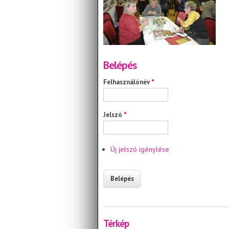
Belépés
Felhasználónév
*
Jelszó
*
Új jelszó igénylése
Térkép