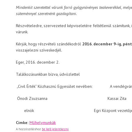
Mindenkit szeretettel várunk forró gyógynövényes teakeverékkel, melyet
süteménnyel szeretnénk gazdagítani.
Részvételedre, szervezeted képviseletére feltétlenül számítunk, 
várunk.
Kérjük, hogy részvételi szándékodról
2016. december 9-ig, pént
visszajelezni szíveskedjél.
Eger, 2016. december 2.
Találkozásunkban bízva, üdvözlettel
„Civil Érték” Közhasznú Egyesület nevében: A vendégvár
Ónodi Zsuzsanna Kassai Zita
elnök Egri Központ vezetőj
Címke:
Műhelymunkák
A hozzászóláshoz
be kell jelentkezni