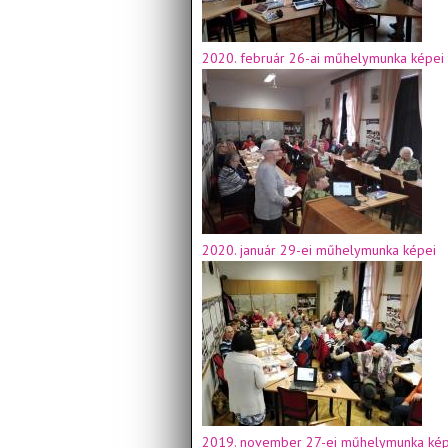
2020. február 26-ai műhelymunka képei
2020. január 29-ei műhelymunka képei
2019. november 27-ei műhelymunka kép