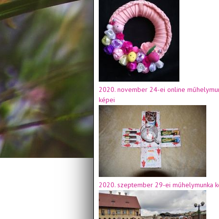
2020. november 24-ei online műhelymu
képei
2020. szeptember 29-ei műhelymunka k