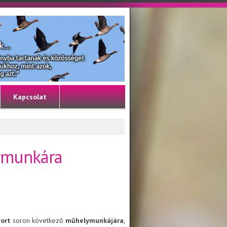
Kapcsolat
ymunkára
port
soron következő
műhelymunkájára
,