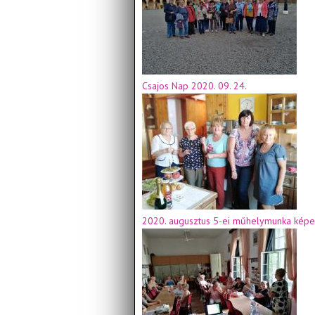
Csajos Nap 2020. 09. 24.
2020. augusztus 5-ei műhelymunka képe