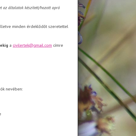
 az általatok készített/hozott apró
illetve minden érdeklődőt szeretettel
ekig
a
civilertek@gmail.com
címre
ók nevében:
e