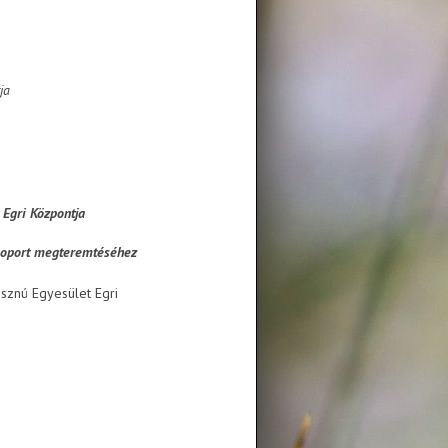
ja
 Egri Központja
csoport megteremtéséhez
asznú Egyesület Egri