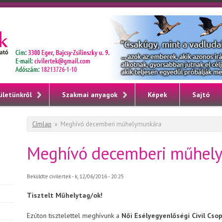
ületünkről
Szakmai anyagok
Képek
Sajtó
Jelenlegi hely
Címlap
»
Meghívó decemberi műhelymunkára
Meghívó decemberi műhel
Beküldte
civilertek
- k, 12/06/2016 - 20:25
Tisztelt Műhelytag/ok!
Ezúton tisztelettel meghívunk a
Női Esélyegyenlőségi Civil Cso