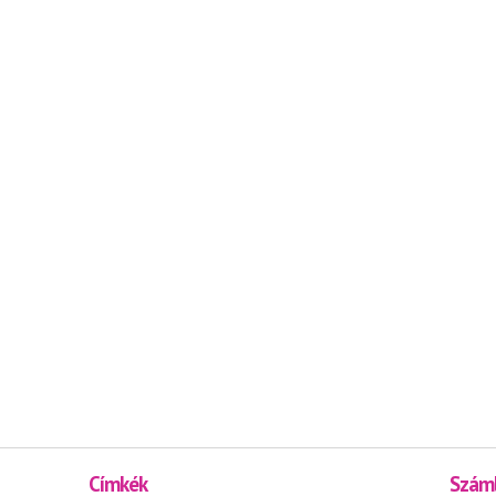
Címkék
Száml