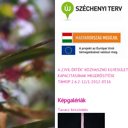
A „CIVIL ÉRTÉK” KÖZHASZNÚ EGYESÜLET
KAPACITÁSÁNAK MEGERŐSÍTÉSE
TÁMOP 2.6.2-12/1-2012-0316
Képgalériák
Tavasz köszöntés