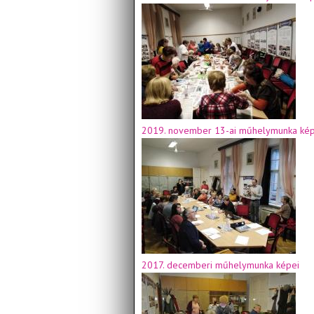
2019. november 13-ai műhelymunka kép
2017. decemberi műhelymunka képei