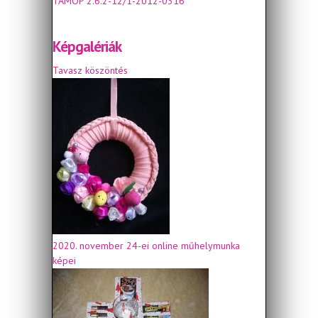
TÁMOP 2.6.2-12/1-2012-0316
Képgalériák
Tavasz köszöntés
2020. november 24-ei online műhelymunka
képei