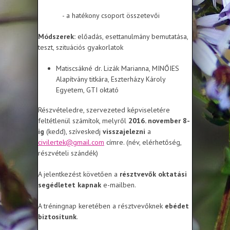
- a hatékony csoport összetevői
Módszerek:
előadás, esettanulmány bemutatása,
teszt, szituációs gyakorlatok
Matiscsákné dr. Lizák Marianna, MINŐIES
Alapítvány titkára, Eszterházy Károly
Egyetem, GTI oktató
Részvételedre, szervezeted képviseletére
feltétlenül számítok, melyről
2016. november 8-
ig
(kedd), szíveskedj
visszajelezni
a
civilertek@gmail.com
címre. (név, elérhetőség,
részvételi szándék)
A jelentkezést követően a
résztvevők oktatási
segédletet kapnak
e-mailben.
A tréningnap keretében a résztvevőknek
ebédet
biztosítunk
.