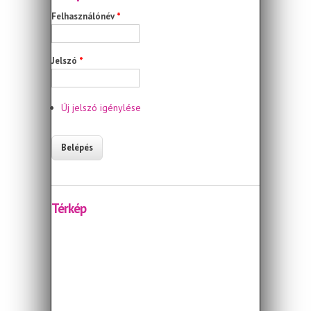
Felhasználónév
*
Jelszó
*
Új jelszó igénylése
Térkép