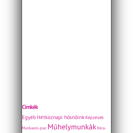
Címkék
Egyéb
Hétköznapi hősnőink
Képzések
Műhelymunkák
Munkaerő-piac
Nóra-