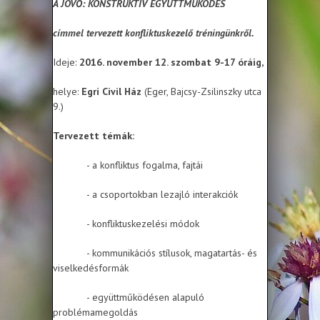
A JÖVŐ: KONSTRUKTÍV EGYÜTTMŰKÖDÉS
címmel tervezett konfliktuskezelő tréningünkről
.
Ideje:
2016. november 12. szombat 9-17 óráig,
helye:
Egri Civil Ház
(Eger, Bajcsy-Zsilinszky utca
9.)
Tervezett témák:
- a konfliktus fogalma, fajtái
- a csoportokban lezajló interakciók
- konfliktuskezelési módok
- kommunikációs stílusok, magatartás- és
viselkedésformák
- együttműködésen alapuló
problémamegoldás