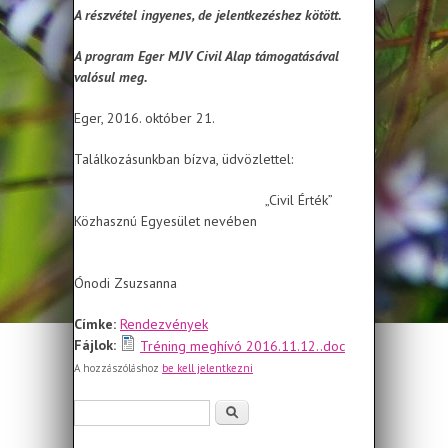
A részvétel ingyenes, de jelentkezéshez kötött.
A program Eger MJV Civil Alap támogatásával
valósul meg.
Eger, 2016. október 21.
Találkozásunkban bízva, üdvözlettel:
„Civil Érték”
Közhasznú Egyesület nevében
Ónodi Zsuzsanna
Címke:
Rendezvények
Fájlok:
Tréning meghívó 2016.11.12..doc
A hozzászóláshoz
be kell jelentkezni
Keresés űrlap
Keresés