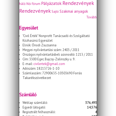
Rendezvények
Pályázatok
háló
Női fórum
Rendezvények
Szakmai anyagok
Sajtó
Tovább
Egyesület
"Civil Érték" Nonprofit Tanácsadó és Szolgáltató
Közhasznú Egyesület
Elnök: Ónodi Zsuzsanna
Megyei nyilvántartási szám: 2403 / 2011
Országos nyilvántartásbeli azonosító: 1213 / 2011
Cím: 3300 Eger, Bajcsy-Zsilinszky u. 9.
E-mail:
civilertek@gmail.com
Adószám: 18213726-1-10
Számlaszám: 72900635-10503690 Forrás
Takarékszövetkezet
Számláló
Weblap számláló:
376,493
Egyedi látogató:
14,576
Regisztrált felhasználó:
4