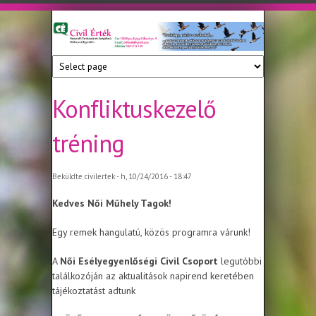
Ugrás a tartalomra
Civil
Nonprofit
Tanácsadó
Érték
és
Szolgáltató
Konfliktuskezelő
Közhasznú
Egyesület
tréning
Beküldte
civilertek
- h, 10/24/2016 - 18:47
Kedves Női Műhely Tagok!
Egy remek hangulatú, közös programra várunk!
A
Női Esélyegyenlőségi Civil Csoport
legutóbbi
találkozóján az aktualitások napirend keretében
tájékoztatást adtunk