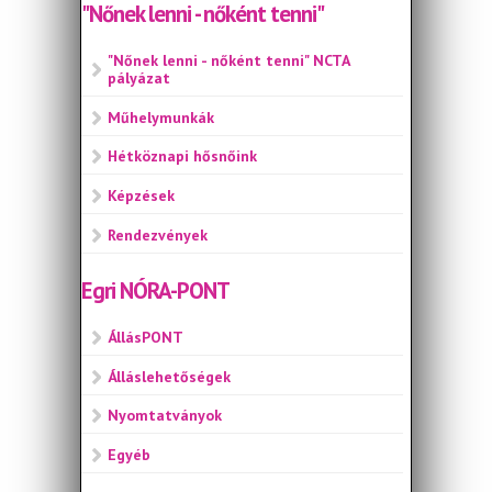
"Nőnek lenni - nőként tenni"
"Nőnek lenni - nőként tenni" NCTA
pályázat
Műhelymunkák
Hétköznapi hősnőink
Képzések
Rendezvények
Egri NÓRA-PONT
ÁllásPONT
Álláslehetőségek
Nyomtatványok
Egyéb