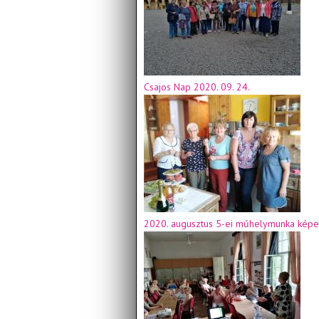
Csajos Nap 2020. 09. 24.
2020. augusztus 5-ei műhelymunka képe