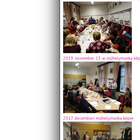
2019. november 13-ai műhelymunka kép
2017. decemberi műhelymunka képei