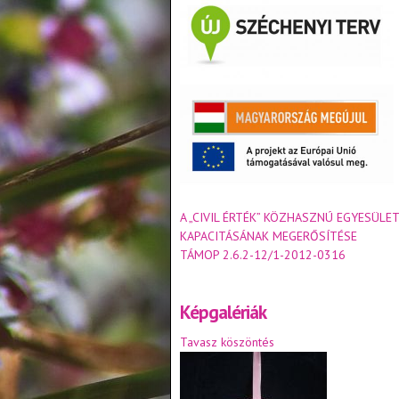
A „CIVIL ÉRTÉK” KÖZHASZNÚ EGYESÜLET
KAPACITÁSÁNAK MEGERŐSÍTÉSE
TÁMOP 2.6.2-12/1-2012-0316
Képgalériák
Tavasz köszöntés