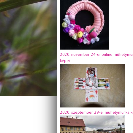
2020. november 24-ei online műhelymu
képei
2020. szeptember 29-ei műhelymunka k