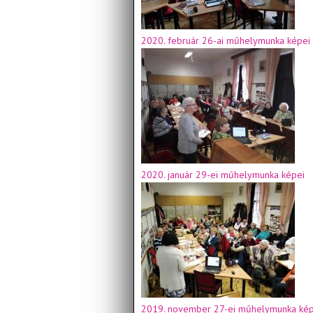
2020. február 26-ai műhelymunka képei
2020. január 29-ei műhelymunka képei
2019. november 27-ei műhelymunka kép