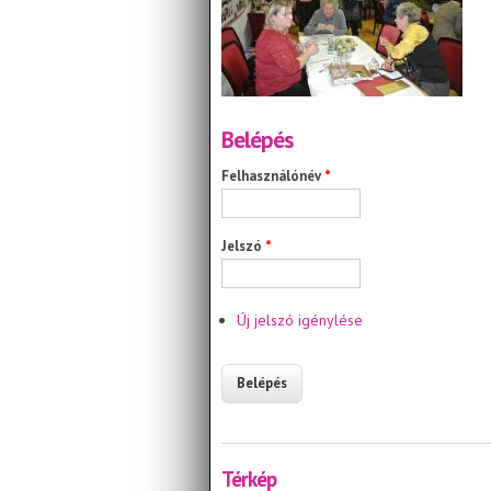
Belépés
Felhasználónév
*
Jelszó
*
Új jelszó igénylése
Térkép