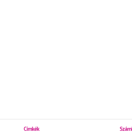
Címkék
Száml