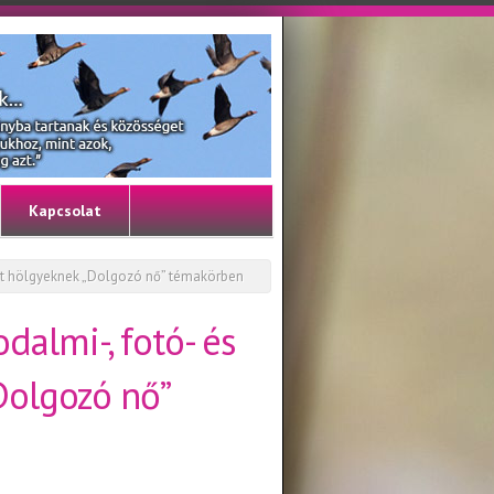
Kapcsolat
zat hölgyeknek „Dolgozó nő” témakörben
dalmi-, fotó- és
Dolgozó nő”