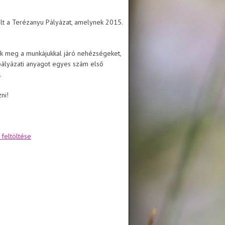
ült a Terézanyu Pályázat, amelynek 2015.
lik meg a munkájukkal járó nehézségeket,
 pályázati anyagot egyes szám első
.
ni!
 feltöltése