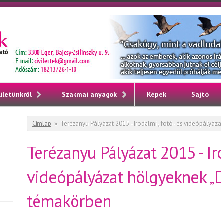
ületünkről
Szakmai anyagok
Képek
Sajtó
Jelenlegi hely
Címlap
»
Terézanyu Pályázat 2015 - Irodalmi-, fotó- és videópályá
Terézanyu Pályázat 2015 - Iro
videópályázat hölgyeknek „
témakörben