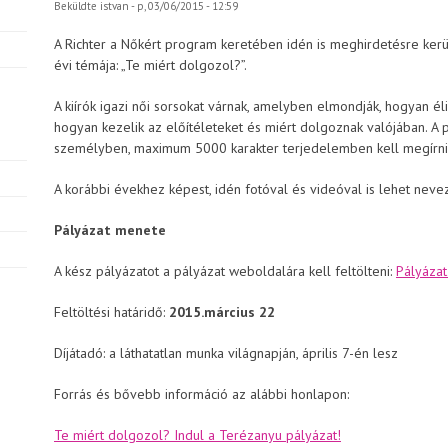
Beküldte
istvan
- p, 03/06/2015 - 12:59
A Richter a Nőkért program keretében idén is meghirdetésre ker
évi témája: „Te miért dolgozol?”.
A kiírók igazi női sorsokat várnak, amelyben elmondják, hogyan é
hogyan kezelik az előítéleteket és miért dolgoznak valójában. A
személyben, maximum 5000 karakter terjedelemben kell megírni
A korábbi évekhez képest, idén fotóval és videóval is lehet nevez
Pályázat menete
A kész pályázatot a pályázat weboldalára kell feltölteni:
Pályázat
Feltöltési határidő:
2015.március 22
Díjátadó: a láthatatlan munka világnapján, április 7-én lesz
Forrás és bővebb információ az alábbi honlapon:
Te miért dolgozol? Indul a Terézanyu pályázat!